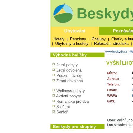
Beskydy
Ubytování
Poznáván
Hotely
Penziony
Chalupy
Chatky a bu
|
|
|
Ubytovny a hostely
Rekreační střediska
|
|
|
www.beskydy.cz
-
Mo
Výhodné balíčky
VYŠNÍ LHO
Jarní pobyty
Letní dovolená
Místo:
Podzim levněji
Adresa:
Zimní dovolená
Telefon:
Email:
Wellness pobyty
Aktivní pobyty
WWW:
Romantika pro dva
GPS:
S dětmi
Senioři
Obec Vyšní Lho
i na stráních ok
Beskydy pro skupiny