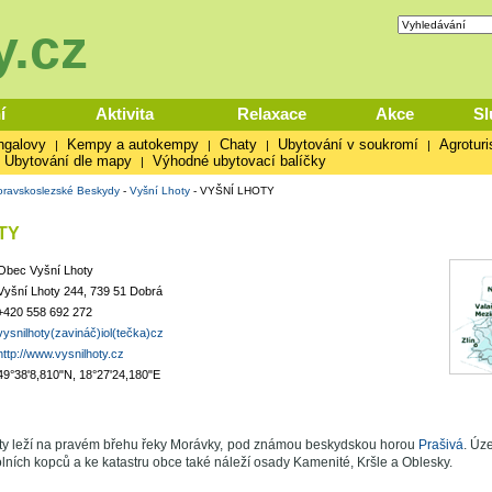
.cz
í
Aktivita
Relaxace
Akce
Sl
ngalovy
Kempy a autokempy
Chaty
Ubytování v soukromí
Agroturi
|
|
|
|
Ubytování dle mapy
Výhodné ubytovací balíčky
|
ravskoslezské Beskydy
-
Vyšní Lhoty
-
VYŠNÍ LHOTY
TY
Obec Vyšní Lhoty
Vyšní Lhoty 244, 739 51 Dobrá
+420 558 692 272
vysnilhoty(zavináč)iol(tečka)cz
http://www.vysnilhoty.cz
49°38'8,810"N, 18°27'24,180"E
ty leží na pravém břehu řeky Morávky, pod známou beskydskou horou
Prašivá
. Úz
olních kopců a ke katastru obce také náleží osady Kamenité, Kršle a Oblesky.