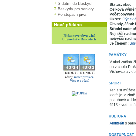
S dětmi do Beskyd
Status:
obec
Beskydy pro seniory
Celková výmě
Po stopách piva
Počet obyvatel
Okres:
Frýdek-
Obvody, části:
Nově přidáno
Střední nadmo
Nejnižší nadm
Přidat nové ubytování
nejvyšší nadm
Ubytování v Beskydech
Je členem:
Sdr
PAMÁTKY
V obci začíná ž
na vrcholu Praši
Višňovce a v obc
zdroj:
meteopress.cz
Více o počasí
SPORT
Tenis si můžete
které je v zimě
pstruhové a ide
6113 k vodní nád
KULTURA
Amfiteátr
s parke
DOSTUPNOST