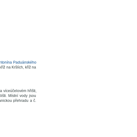
 Antonína Paduánského
íž na Kršlích, kříž na
a víceúčelovém hřišti,
išti. Místní vody jsou
anickou přehradu a č.