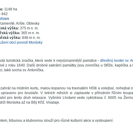
ra:
1148 ha
:
842
Místek
Kamenité, Kršle, Oblesky
řská výška:
375 m n. m.
ořská výška:
365 m n. m.
ořská výška:
848 m n. m.
užení obcí povodí Morávky
lutá turistická značka, která vede k nejvýznamnější památce -
dřevěný kostel sv.
vé z roku 1640. Další drobné sakrální památky jsou zvonička u Stříže, kaplička a kř
i, také socha sv. Antoníčka.
 zahrát na místním kurtu, malou kopanou na travnatém hřišti a volejbal, nohejbal n
 upraveno pro bruslaře. V letních měsích si zaplavete v přírodním říčním koupal
alní pro tento druh relaxace. Vyšními Lhotami vede cyklotrasa č. 6005 na Žerm
rži Morávka až na Bílý Kříž, Visalaje.
tem, tribunou a klubovnou slouží pro různé kulturní akce a vystoupení.