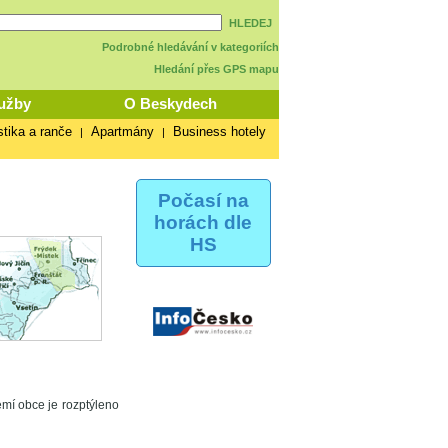
HLEDEJ
Podrobné hledávání v kategoriích
Hledání přes GPS mapu
užby
O Beskydech
stika a ranče
Apartmány
Business hotely
|
|
Počasí na
horách dle
HS
emí obce je rozptýleno