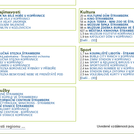
ajímavosti
Kultura
 NA BÍLÉ HOŘE U KOPŘIVNICE
20 m
KULTURNÍ DŮM ŠTRAMBERK
A VILA V KOPŘIVNICI
22 m
KINO ŠTRAMBERK
 VELKÝ JAVORNÍK
54 m
AQUA TERRA - MINI ZOO VE Š
OLNÍM SKLENOVĚ
98 m
MUZEUM ŠIPKA ŠTRAMBERK
MLÝN V KOZLOVICÍCH
98 m
MUZEUM ZDEŇKA BURIANA VE 
627 m
MĚSTSKÁ KNIHOVNA ŠTRAMBE
1,5 km
MUZEUM FOJTSTVÍ KOPŘIVNIC
1,9 km
KATOLICKÝ DŮM V KOPŘIVNICI
[
]
Další... (32)
Sport
AUČNÁ STEZKA ŠTRAMBERK
1,7 km
KOUPALIŠTĚ LIBOTÍN - ŠTRA
á pahorkatina - Štramberská vrchovina
1,9 km
BUBLA CITY RANCH V KOPŘIVNI
UČNÁ STEZKA KOPŘIVNICE
2,0 km
ZIMNÍ STADION V KOPŘIVNICI
Y V KOPŘIVNICI
2,1 km
SPORT & RELAXACE BIRIJUS V 
ÁMEN U KOPŘIVNICE
2,3 km
SPORTOVIŠTĚ KOPŘIVNICE
EZKA BOROVECKÉ RYBNÍKY V PŘÍBOŘE
2,4 km
BOWLING NUMBER 92 V KOPŘIV
ORNÍK
2,4 km
STADION EMILA ZÁTOPKA V KOP
EZKA BESKYDSKÉ NEBE VE FRENŠTÁTĚ POD
2,5 km
VOLEJBALOVÉ KURTY V KOPŘIV
[
]
Další... (30)
lužby
YNĚ ŠTRAMBERK
NÍ KÚPELE VE ŠTRAMBERKU
NFORMAČNÍ CENTRUM ŠTRAMBERK
ČTYŘKOLEK, MINICROSS - ŠTRAMBERK
NÍ STANICE ŠTRAMBERK
KLOART KOPŘIVNICE
Í CENTRUM - KOPŘIVNICE
Í STANICE KOPŘIVNICE
i regionu ...
Uvedené vzdálenosti jso