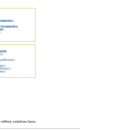
TRAMBERKU
ŠTRAMBERKU
RK
E
MBERK
CI
KOPŘIVNICI
NICI
ŘIVNICI
NICI
u měřeny vzdušnou čarou.