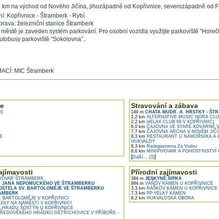
9 km na východ od Nového Jičína, jihozápadně od Kopřivnice, severozápadně od Fr
ní: Kopřivnice - Štramberk - Rybí
prava: železniční stanice Štramberk
 městě je zaveden systém parkování. Pro osobní vozidla využijte parkoviště "Horečk
autobusy parkoviště "Sokolovna"..
CÍ: MIC Štramberk
e ...
e
Stravování a zábava
CE
149 m
CHATA MUDR. A. HRSTKY - ŠT
2,2 km
ALTERNATIVE MUSIC NORA CLU
2,2 km
HELAX CLUB 69 V KOPŘIVNICI
6,0 km
ČAJOVNA VE STARÉ KOVÁRNĚ V
7,7 km
ČAJOVNA ARCHA V NOVÉM JIČÍ
E
8,3 km
RESTAURANT U NÁMOŘNÍKA A P
HUKVALDY
8,3 km
Radegastovna Za Vodou
8,6 km
MINIPIVOVAR A POHOSTINSTVÍ
[
]
Další... (3)
ajímavosti
Přírodní zajímavosti
VOVAR ŠTRAMBERK
384 m
JESKYNĚ ŠIPKA
. JANA NEPOMUCKÉHO VE ŠTRAMBERKU
884 m
VÁŇŮV KÁMEN U KOPŘIVNICE
OSTELA SV. BARTOLOMĚJE VE ŠTRAMBERKU
3,3 km
RAŠKŮV KÁMEN U KOPŘIVNICE
AMBERK
7,3 km
PP VELKÝ KÁMEN
. BARTOLOMĚJE V KOPŘIVNICI
8,2 km
HUKVALDSKÁ OBORA
OLY NA NÁMĚSTÍ V KOPŘIVNICI
 HRADU ŠOSTÝN U KOPŘIVNICE
ŘEDOVĚKÉHO HRÁDKU DĚTŘICHOVICE V PŘÍBOŘE -