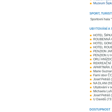
Muzeum Šipk
SPORT, TURIST
Sportovní hala 
UBYTOVÁNÍ A 
HOTEL ŠIPKA 
ROUBENNÁ C
HOTEL GONG 
HOTEL ROUBE
PENZION JA
PENZION U H
ORLÍ HNÍZDO 
REKREAČNÍ S
APARTMÁN Jos
Marie Guznar
Farní sbor Č
Josef Petráš 
NA DLANI (55
Ubytování v 
Michaela Luň
Josef Petráš 
U Davidů (73
DOSTUPNOST