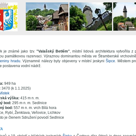
k je známé jako tzv.
"Valašský Betlém"
, místní lidová architektura vytvořila
u památkovou razervaci. Výraznou dominantou města ve Štramberské vrchovině
ceniny hradu
. Významné nálezy byly objeveny v místní jeskyni
Šipce
. Městem pro
je postavena vodní nádrž.
ra:
949 ha
:
3470 (k 1.1.2025)
Místek
řská výška:
415 m n. m.
ný bod:
295 m n. m. Sedlnice
ený bod:
557 m n. m. vrch Bílá hora
ce, Rybí, Ženklava, Veřovice, Lichkov
to je členem Sdružení povodí Sedlnice
TA