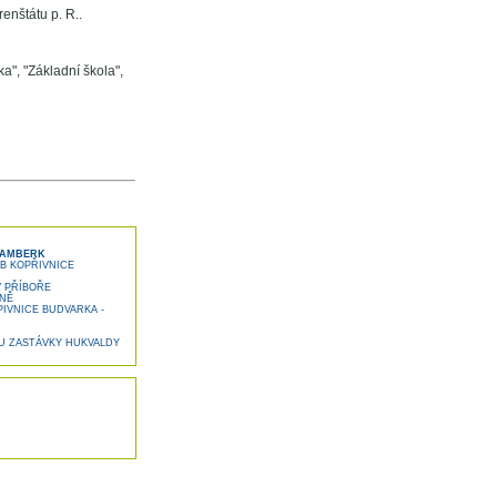
enštátu p. R..
a", "Základní škola",
RAMBERK
B KOPŘIVNICE
 PŘÍBOŘE
NĚ
IVNICE BUDVARKA -
 U ZASTÁVKY HUKVALDY