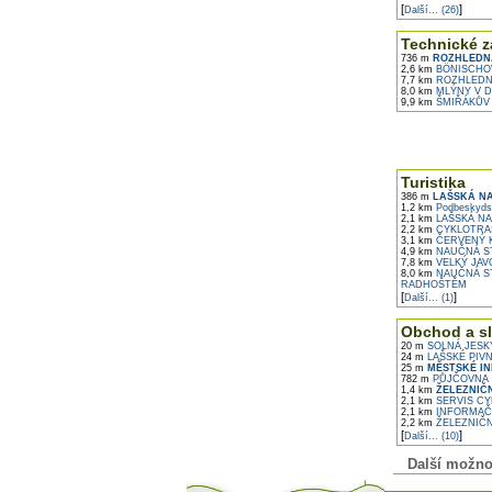
[
]
Další... (26)
Technické z
736 m
ROZHLEDNA
2,6 km
BÖNISCHOV
7,7 km
ROZHLEDNA
8,0 km
MLÝNY V D
9,9 km
ŠMIŘÁKŮV 
Turistika
386 m
LAŠSKÁ N
1,2 km
Podbeskydsk
2,1 km
LAŠSKÁ NA
2,2 km
CYKLOTRAS
3,1 km
ČERVENÝ K
4,9 km
NAUČNÁ ST
7,8 km
VELKÝ JAV
8,0 km
NAUČNÁ ST
RADHOŠTĚM
[
]
Další... (1)
Obchod a s
20 m
SOLNÁ JESK
24 m
LAŠSKÉ PIV
25 m
MĚSTSKÉ I
782 m
PŮJČOVNA 
1,4 km
ŽELEZNIČ
2,1 km
SERVIS CY
2,1 km
INFORMAČN
2,2 km
ŽELEZNIČN
[
]
Další... (10)
Další možnost