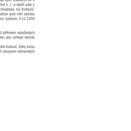
a) bylo osídleno už v
ed n. l. a další pak z
 hradiska na Kotouči.
osléze pod ním začala
tina vydaná 4.12.1359
ž přílivem valašskách
ké pro vzhled tohoto
oře Kotouč. Díky tomu
 byl obsazen německým