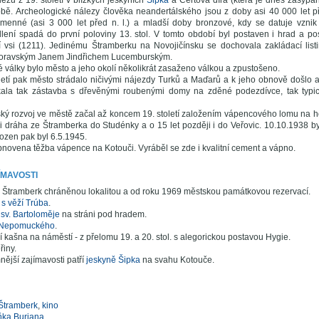
ezů z 19. století v blízkých jeskyních
Šipka
a Čertova díra (která je dnes zasypán
obě. Archeologické nálezy člověka neandertálského jsou z doby asi 40 000 let př
menné (asi 3 000 let před n. l.) a mladší doby bronzové, kdy se datuje vznik
lení spadá do první poloviny 13. stol. V tomto období byl postaven i hrad a p
í vsi (1211). Jedinému Štramberku na Novojičínsku se dochovala zakládací lis
oravským Janem Jindřichem Lucemburským.
é války bylo město a jeho okolí několikrát zasaženo válkou a zpustošeno.
etí pak město strádalo ničivými nájezdy Turků a Maďarů a k jeho obnově došlo a
kala tak zástavba s dřevěnými roubenými domy na zděné podezdívce, tak typic
ký rozvoj ve městě začal až koncem 19. století založením vápencového lomu na h
i dráha ze Štramberka do Studénky a o 15 let později i do Veřovic. 10.10.1938
zen pak byl 6.5.1945.
bnovena těžba vápence na Kotouči. Vyráběl se zde i kvalitní cement a vápno.
ÍMAVOSTI
 Štramberk chráněnou lokalitou a od roku 1969 městskou památkovou rezervací.
s věží Trúba
.
 sv. Bartoloměje
na stráni pod hradem.
a Nepomuckého
.
kašna na náměstí - z přelomu 19. a 20. stol. s alegorickou postavou Hygie.
řiny.
ější zajímavosti patří
jeskyně Šipka
na svahu Kotouče.
 Štramberk
,
kino
ka Buriana