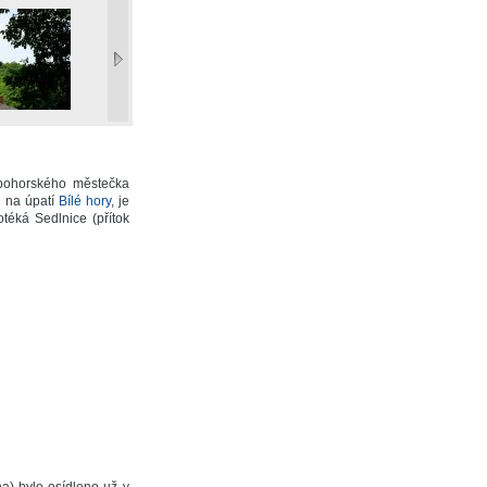
 z pohorského městečka
 na úpatí
Bílé hory
, je
téká Sedlnice (přítok