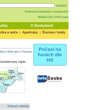
HLEDEJ
Podrobné hledávání v kategoriích
Hledání přes GPS mapu
užby
O Beskydech
stika a ranče
Apartmány
Business hotely
|
|
Počasí na
vinku
|
Vložit akci
|
Tisknout
horách dle
HS
[Zobrazit náhledy]