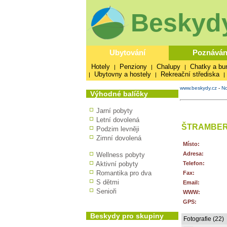
Beskydy
Ubytování
Poznáván
Hotely
Penziony
Chalupy
Chatky a bu
|
|
|
Ubytovny a hostely
Rekreační střediska
|
|
|
www.beskydy.cz
-
No
Výhodné balíčky
Jarní pobyty
Letní dovolená
ŠTRAMBE
Podzim levněji
Zimní dovolená
Místo:
Adresa:
Wellness pobyty
Aktivní pobyty
Telefon:
Romantika pro dva
Fax:
S dětmi
Email:
Senioři
WWW:
GPS:
Beskydy pro skupiny
Fotografie (22)