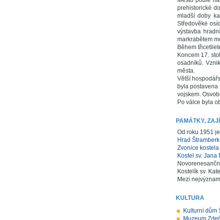
Město podle nál
prehistorické d
mladší doby ka
Středověké osíd
výstavba hradn
markrabětem m
Během třicetilet
Koncem 17. stol
osadníků. Vzni
města.
Větší hospodářs
byla postavena 
vojskem. Osvobo
Po válce byla o
PAMÁTKY, ZAJ
Od roku 1951 je
Hrad Štramberk 
Zvonice kostela
Kostel sv. Jan
Novorenesanční 
Kostelík sv. Kate
Mezi nejvýznamn
KULTURA
Kulturní dům
Muzeum Zdeň