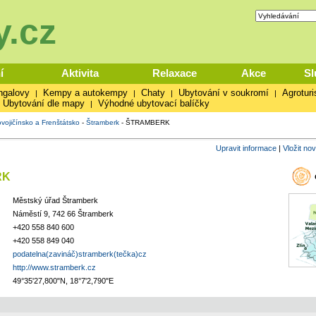
.cz
í
Aktivita
Relaxace
Akce
Sl
ngalovy
Kempy a autokempy
Chaty
Ubytování v soukromí
Agroturi
|
|
|
|
Ubytování dle mapy
Výhodné ubytovací balíčky
|
vojičínsko a Frenštátsko
-
Štramberk
-
ŠTRAMBERK
Upravit informace
|
Vložit no
RK
Městský úřad Štramberk
Náměstí 9, 742 66 Štramberk
+420 558 840 600
+420 558 849 040
podatelna(zavináč)stramberk(tečka)cz
http://www.stramberk.cz
49°35'27,800"N, 18°7'2,790"E