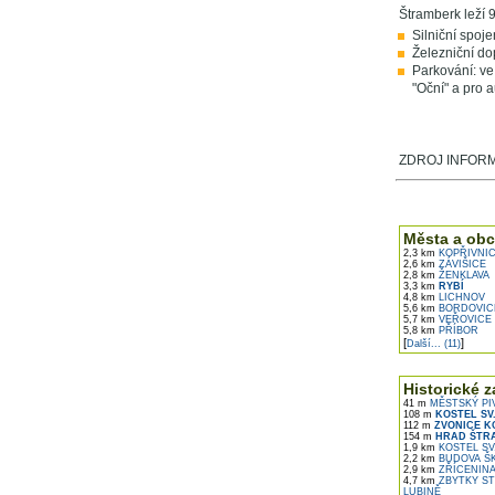
Štramberk leží 
Silniční spoje
Železniční do
Parkování: ve
"Oční" a pro 
ZDROJ INFORMA
V okolí najdet
Města a obc
2,3 km
KOPŘIVNI
2,6 km
ZÁVIŠICE
2,8 km
ŽENKLAVA
3,3 km
RYBÍ
4,8 km
LICHNOV
5,6 km
BORDOVIC
5,7 km
VEŘOVICE
5,8 km
PŘÍBOR
[
]
Další... (11)
Historické z
41 m
MĚSTSKÝ PI
108 m
KOSTEL SV
112 m
ZVONICE K
154 m
HRAD ŠTR
1,9 km
KOSTEL SV
2,2 km
BUDOVA ŠK
2,9 km
ZŘÍCENINA
4,7 km
ZBYTKY ST
LUBINĚ