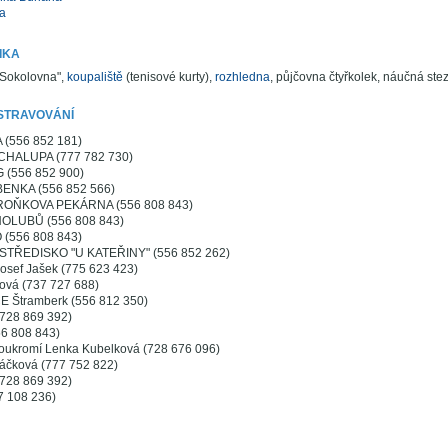
a
IKA
"Sokolovna",
koupaliště
(tenisové kurty),
rozhledna
, půjčovna čtyřkolek, náučná stez
STRAVOVÁNÍ
(556 852 181)
HALUPA (777 782 730)
(556 852 900)
NKA (556 852 566)
ROŇKOVA PEKÁRNA (556 808 843)
OLUBŮ (556 808 843)
(556 808 843)
TŘEDISKO "U KATEŘINY" (556 852 262)
ef Jašek (775 623 423)
ová (737 727 688)
CE Štramberk (556 812 350)
(728 869 392)
6 808 843)
soukromí Lenka Kubelková (728 676 096)
áčková (777 752 822)
(728 869 392)
7 108 236)