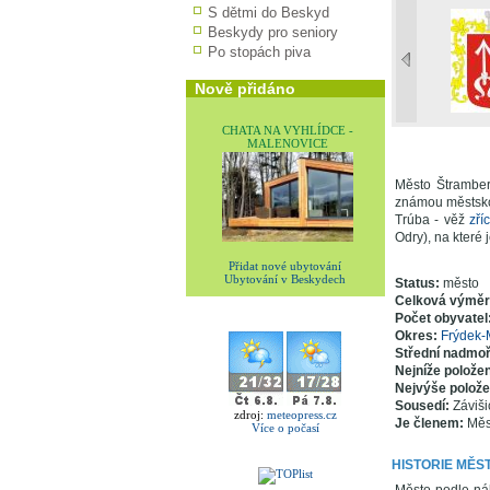
S dětmi do Beskyd
Beskydy pro seniory
Po stopách piva
Nově přidáno
CHATA NA VYHLÍDCE -
MALENOVICE
Město Štramber
známou městsko
Trúba - věž
zří
Odry), na které 
Přidat nové ubytování
Ubytování v Beskydech
Status:
město
Celková výmě
Počet obyvatel
Okres:
Frýdek-
Střední nadmo
Nejníže polože
Nejvýše polož
Sousedí:
Záviši
zdroj:
meteopress.cz
Je členem:
Měs
Více o počasí
HISTORIE MĚS