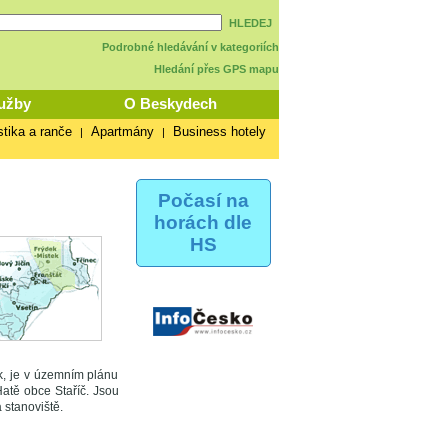
HLEDEJ
Podrobné hledávání v kategoriích
Hledání přes GPS mapu
užby
O Beskydech
stika a ranče
Apartmány
Business hotely
|
|
Počasí na
horách dle
HS
k, je v územním plánu
atě obce Staříč. Jsou
 stanoviště.