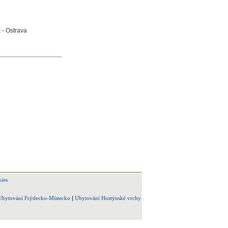
 - Ostrava
ies
Ubytování Frýdecko-Místecko
|
Ubytování Hostýnské vrchy