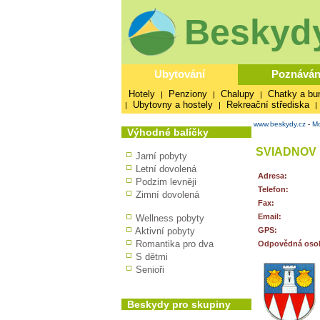
Beskydy
Ubytování
Poznáván
Hotely
Penziony
Chalupy
Chatky a bu
|
|
|
Ubytovny a hostely
Rekreační střediska
|
|
|
www.beskydy.cz
-
Mo
Výhodné balíčky
SVIADNOV
Jarní pobyty
Letní dovolená
Adresa:
Podzim levněji
Telefon:
Zimní dovolená
Fax:
Email:
Wellness pobyty
Aktivní pobyty
GPS:
Romantika pro dva
Odpovědná oso
S dětmi
Senioři
Beskydy pro skupiny