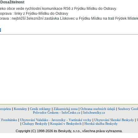
Dosažitelnost
leko obce vede rychlostní komunikace R56 z Frýdku Místku do Ostravy.
prava : linky z Frýdku-Místku do Ostravy
rava : nejbližší železnižní zastávka Lískovec u Frýdku Místku na trati Frýdek Místek
projektu
|
Kontakty
|
Ceník reklamy
|
Zákaznická zona
|
Ochrana osobních údajů
|
Soubory Cook
Průvodce Českem - InfoČesko.cz
|
InfoJeseníky.cz
 Frenštátsko
|
Ubytování Valašsko - Javorníky - Vsetínské vrchy
|
Ubytování Slezské Beskydy
|
|
Chalupy Beskydy
|
Koupání v Beskydech
|
Horská služba Beskydy
Copyright (C) 1998-2026 its Beskydy, s.r.o., všechna práva vyhrazena.