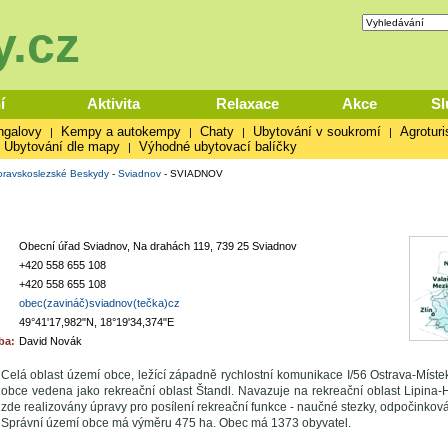
.cz
í
Aktivita
Relaxace
Akce
Sl
ngalovy
Kempy a autokempy
Chaty
Ubytování v soukromí
Agroturi
|
|
|
|
Ubytování dle mapy
Výhodné ubytovací balíčky
|
ravskoslezské Beskydy
-
Sviadnov
-
SVIADNOV
Obecní úřad Sviadnov, Na drahách 119, 739 25 Sviadnov
+420 558 655 108
+420 558 655 108
obec(zavináč)sviadnov(tečka)cz
49°41'17,982"N, 18°19'34,374"E
ba:
David Novák
Celá oblast území obce, ležící západně rychlostní komunikace I/56 Ostrava-Míste
obce vedena jako rekreační oblast Štandl. Navazuje na rekreační oblast Lipina-H
zde realizovány úpravy pro posílení rekreační funkce - naučné stezky, odpočinková
Správní území obce má výměru 475 ha. Obec má 1373 obyvatel.