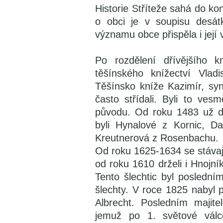
Historie Stříteže sahá do kon
o obci je v soupisu desát
významu obce přispěla i její 
Po rozdělení dřívějšího 
těšínského knížectví Vla
Těšínsko kníže Kazimír, syn
často střídali. Byli to ves
původu. Od roku 1483 už drž
byli Hynalové z Kornic, D
Kreutnerová z Rosenbachu.
Od roku 1625-1634 se stávají 
od roku 1610 drželi i Hnojní
Tento šlechtic byl posledn
šlechty. V roce 1825 nabyl 
Albrecht. Posledním majit
jemuž po 1. světové válc