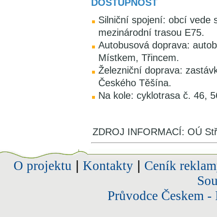
DOSTUPNOST
Silniční spojení: obcí vede si
mezinárodní trasou E75.
Autobusová doprava: auto
Místkem, Třincem.
Železniční doprava: zastávk
Českého Těšína.
Na kole: cyklotrasa č. 46, 5
ZDROJ INFORMACÍ: OÚ Stř
O projektu
|
Kontakty
|
Ceník reklam
Sou
Průvodce Českem - 