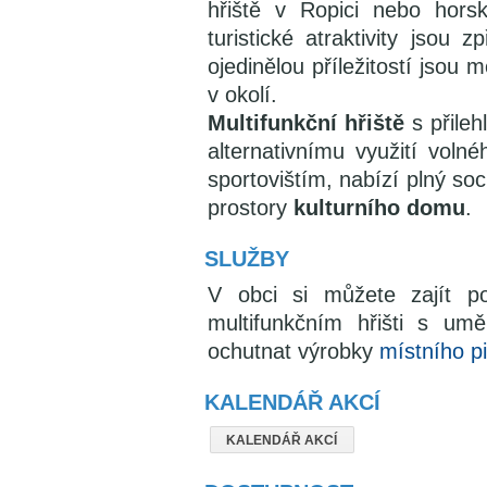
hřiště v Ropici nebo hors
turistické atraktivity jsou 
ojedinělou příležitostí jsou
v okolí.
Multifunkční hřiště
s přileh
alternativnímu využití voln
sportovištím, nabízí plný soc
prostory
kulturního domu
.
SLUŽBY
V obci si můžete zajít po
multifunkčním hřišti s umě
ochutnat výrobky
místního p
KALENDÁŘ AKCÍ
KALENDÁŘ AKCÍ