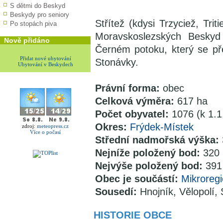
S dětmi do Beskyd
Beskydy pro seniory
Střítež (kdysi Trzyciež, Tri
Po stopách piva
Moravskoslezských Beskyd
Nově přidáno
Černém potoku, který se př
Přidat nové ubytování
Stonávky.
Ubytování v Beskydech
Právní forma:
obec
Celková výměra:
617 ha
Počet obyvatel:
1076 (k 1.1
Okres:
Frýdek-Místek
zdroj:
meteopress.cz
Více o počasí
Střední nadmořská výška:
Nejníže položený bod:
320 
Nejvýše položený bod:
391
Obec je součástí:
Mikroreg
Sousedí:
Hnojník, Vělopolí, 
HISTORIE OBCE