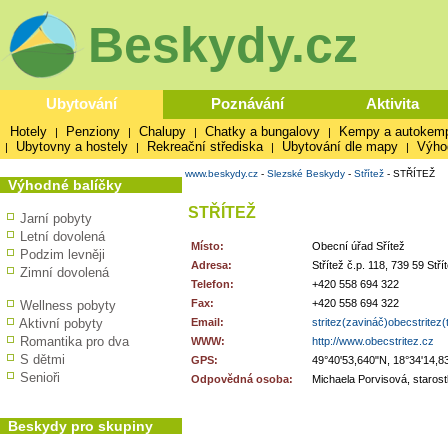
Beskydy.cz
Ubytování
Poznávání
Aktivita
Hotely
Penziony
Chalupy
Chatky a bungalovy
Kempy a autokem
|
|
|
|
Ubytovny a hostely
Rekreační střediska
Ubytování dle mapy
Výho
|
|
|
|
www.beskydy.cz
-
Slezské Beskydy
-
Střítež
-
STŘÍTEŽ
Výhodné balíčky
STŘÍTEŽ
Jarní pobyty
Letní dovolená
Místo:
Obecní úřad Sřítež
Podzim levněji
Adresa:
Střítež č.p. 118, 739 59 Stř
Zimní dovolená
Telefon:
+420 558 694 322
Fax:
+420 558 694 322
Wellness pobyty
Aktivní pobyty
Email:
stritez(zavináč)obecstritez
Romantika pro dva
WWW:
http://www.obecstritez.cz
S dětmi
GPS:
49°40'53,640"N, 18°34'14,8
Senioři
Odpovědná osoba:
Michaela Porvisová, staros
Beskydy pro skupiny