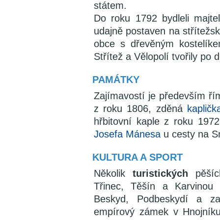
státem.
Do roku 1792 bydleli majte
udajně postaven na střítežs
obce s dřevěným kostelíke
Střítež a Vělopolí tvořily po 
PAMÁTKY
Zajímavostí je především ří
z roku 1806, zděná
kapličk
hřbitovní kaple z roku 19
Josefa Mánesa
u cesty na Sm
KULTURA A SPORT
Několik
turistických
pěší
Třinec, Těšín a Karvinou
Beskyd, Podbeskydí a za
empírový zámek v Hnojníku,