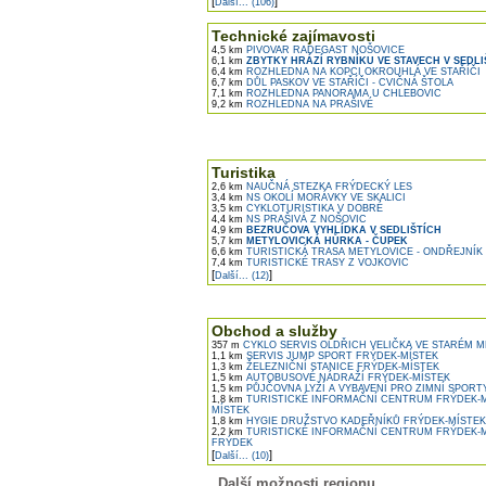
[
]
Další... (106)
Technické zajímavosti
4,5 km
PIVOVAR RADEGAST NOŠOVICE
6,1 km
ZBYTKY HRÁZÍ RYBNÍKU VE STAVECH V SEDLI
6,4 km
ROZHLEDNA NA KOPCI OKROUHLÁ VE STAŘÍČI
6,7 km
DŮL PASKOV VE STAŘÍČI - CVIČNÁ ŠTOLA
7,1 km
ROZHLEDNA PANORAMA U CHLEBOVIC
9,2 km
ROZHLEDNA NA PRAŠIVÉ
Turistika
2,6 km
NAUČNÁ STEZKA FRÝDECKÝ LES
3,4 km
NS OKOLÍ MORÁVKY VE SKALICI
3,5 km
CYKLOTURISTIKA V DOBRÉ
4,4 km
NS PRAŠIVÁ Z NOŠOVIC
4,9 km
BEZRUČOVA VYHLÍDKA V SEDLIŠTÍCH
5,7 km
METYLOVICKÁ HŮRKA - ČUPEK
6,6 km
TURISTICKÁ TRASA METYLOVICE - ONDŘEJNÍK
7,4 km
TURISTICKÉ TRASY Z VOJKOVIC
[
]
Další... (12)
Obchod a služby
357 m
CYKLO SERVIS OLDŘICH VELIČKA VE STARÉM 
1,1 km
SERVIS JUMP SPORT FRÝDEK-MÍSTEK
1,3 km
ŽELEZNIČNÍ STANICE FRÝDEK-MÍSTEK
1,5 km
AUTOBUSOVÉ NÁDRAŽÍ FRÝDEK-MÍSTEK
1,5 km
PŮJČOVNA LYŽÍ A VYBAVENÍ PRO ZIMNÍ SPORT
1,8 km
TURISTICKÉ INFORMAČNÍ CENTRUM FRÝDEK-M
MÍSTEK
1,8 km
HYGIE DRUŽSTVO KADEŘNÍKŮ FRÝDEK-MÍSTEK, 
2,2 km
TURISTICKÉ INFORMAČNÍ CENTRUM FRÝDEK-M
FRÝDEK
[
]
Další... (10)
Další možnosti regionu ...