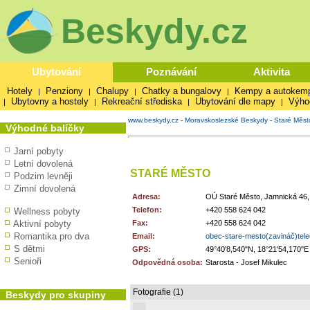
Beskydy.cz
Ubytování
Poznávání
Aktivita
Hotely
Penziony
Chalupy
Chatky a bungalovy
Kempy a autokem
|
|
|
|
Ubytovny a hostely
Rekreační střediska
Ubytování dle mapy
Výho
|
|
|
|
www.beskydy.cz
-
Moravskoslezské Beskydy
-
Staré Měst
Výhodné balíčky
Jarní pobyty
Letní dovolená
STARÉ MĚSTO
Podzim levněji
Zimní dovolená
Adresa:
OÚ Staré Město, Jamnická 46,
Telefon:
+420 558 624 042
Wellness pobyty
Aktivní pobyty
Fax:
+420 558 624 042
Romantika pro dva
Email:
obec-stare-mesto(zavináč)tel
S dětmi
GPS:
49°40'8,540"N, 18°21'54,170"E
Senioři
Odpovědná osoba:
Starosta - Josef Mikulec
Fotografie (1)
Beskydy pro skupiny