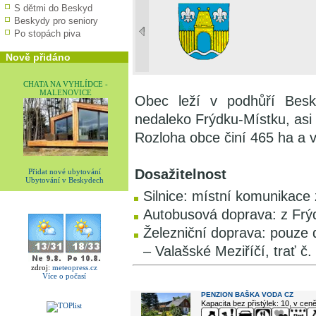
S dětmi do Beskyd
Beskydy pro seniory
Po stopách piva
Nově přidáno
CHATA NA VYHLÍDCE -
MALENOVICE
Obec leží v podhůří Bes
nedaleko Frýdku-Místku, asi
Rozloha obce činí 465 ha a 
Dosažitelnost
Přidat nové ubytování
Ubytování v Beskydech
Silnice: místní komunikace
Autobusová doprava: z Frý
Železniční doprava: pouze 
– Valašské Meziříčí, trať č
zdroj:
meteopress.cz
Více o počasí
V okolí najdete ...
PENZION BAŠKA VODA CZ
Kapacita bez přistýlek: 10, v cen