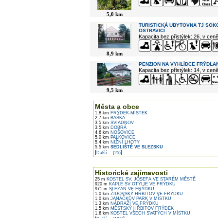
5,0 km
TURISTICKÁ UBYTOVNA TJ SOK
OSTRAVICÍ
Kapacita bez přistýlek: 26, v cen
8,9 km
PENZION NA VYHLÍDCE FRÝDLAN
Kapacita bez přistýlek: 14, v cen
9,5 km
Města a obce
1,8 km
FRÝDEK-MÍSTEK
2,7 km
BAŠKA
3,5 km
SVIADNOV
3,5 km
DOBRÁ
4,6 km
NOŠOVICE
5,0 km
PALKOVICE
5,4 km
NIŽNÍ LHOTY
5,5 km
SEDLIŠTĚ VE SLEZSKU
[
]
Další... (25)
Historické zajímavosti
25 m
KOSTEL SV. JOSEFA VE STARÉM MĚSTĚ
920 m
KAPLE SV OTÝLIE VE FRÝDKU
971 m
SLEZAN VE FRÝDKU
1,0 km
ŽIDOVSKÝ HŘBITOV VE FRÝDKU
1,0 km
JANÁČKŮV PARK V MÍSTKU
1,3 km
NÁDRAŽÍ VE FRÝDKU
1,5 km
MĚSTSKÝ HŘBITOV FRÝDEK
1,6 km
KOSTEL VŠECH SVATÝCH V MÍSTKU