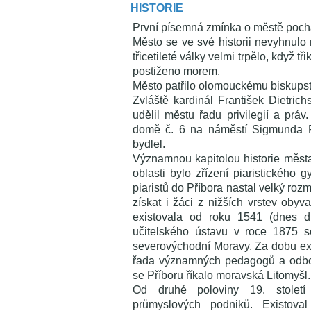
HISTORIE
První písemná zmínka o městě pochá
Město se ve své historii nevyhnu
třicetileté války velmi trpělo, když t
postiženo morem.
Město patřilo olomouckému biskupstv
Zvláště kardinál František Dietrich
udělil městu řadu privilegií a prá
domě č. 6 na náměstí Sigmunda F
bydlel.
Významnou kapitolou historie města 
oblasti bylo zřízení piaristického
piaristů do Příbora nastal velký rozm
získat i žáci z nižších vrstev obyva
existovala od roku 1541 (dnes d
učitelského ústavu v roce 1875 s
severovýchodní Moravy. Za dobu exi
řada významných pedagogů a odborn
se Příboru říkalo moravská Litomyšl.
Od druhé poloviny 19. století
průmyslových podniků. Existoval