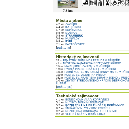
7,8 km
Města a obce
4,2 km
ZÁVIŠICE
4,4 km
KATEŘINICE
4,7 km
KOPŘIVNICE
5,5 km
MOŠNOV
5,8 km
ŠTRAMBERK
5,9 km
HUKVALDY
6,9 km
RYBÍ
7,1 km
BARTOŠOVICE
[
]
Další... (7)
Historické zajímavosti
28 m
PAMÁTNÍK SIGMUNDA FREUDA V PŘÍBOŘE
41 m
MĚSTSKÁ PAMÁTKOVÁ REZERVACE PŘÍBOR
134 m
PIARISTICKÉ ZAHRADY V PŘÍBOŘE
178 m
BÝVALÁ PIARISTICKÁ KOLEJ V PŘÍBOŘE
184 m
FARNÍ KOSTEL NAROZENÍ PANNY MARIE V PŘÍB
199 m
KOSTEL SV. VALENTINA PŘÍBOR
382 m
KOSTEL SV. FRANTIŠKA SERAFINSKÉHO V PŘÍB
2,0 km
ZBYTKY STŘEDOVĚKÉHO HRÁDKU DĚTŘICHOVIC
LUBINĚ
[
]
Další... (26)
Technické zajímavosti
4,1 km
BÖNISCHOVA VILA V KOPŘIVNICI
5,1 km
MLÝNY V DOLNÍM SKLENOVĚ
5,2 km
ROZHLEDNA NA BÍLÉ HOŘE U KOPŘIVNICE
8,7 km
ŠMIŘÁKŮV MLÝN V KOZLOVICÍCH
9,2 km
ROZHLEDNA PANORAMA U CHLEBOVIC
9,2 km
VĚTRNÝ MLÝN V BRUŠPERKU