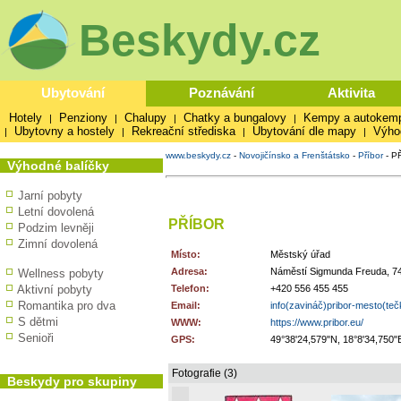
Beskydy.cz
Ubytování
Poznávání
Aktivita
Hotely
Penziony
Chalupy
Chatky a bungalovy
Kempy a autokem
|
|
|
|
Ubytovny a hostely
Rekreační střediska
Ubytování dle mapy
Výho
|
|
|
|
www.beskydy.cz
-
Novojičínsko a Frenštátsko
-
Příbor
-
P
Výhodné balíčky
Jarní pobyty
Letní dovolená
PŘÍBOR
Podzim levněji
Zimní dovolená
Místo:
Městský úřad
Adresa:
Náměstí Sigmunda Freuda, 74
Wellness pobyty
Aktivní pobyty
Telefon:
+420 556 455 455
Romantika pro dva
Email:
info(zavináč)pribor-mesto(te
S dětmi
WWW:
https://www.pribor.eu/
Senioři
GPS:
49°38'24,579"N, 18°8'34,750"
Fotografie (3)
Beskydy pro skupiny