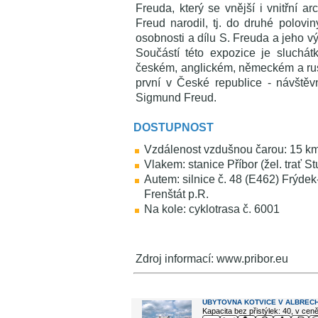
Freuda, který se vnější i vnitřní ar
Freud narodil, tj. do druhé polovin
osobnosti a dílu S. Freuda a jeho 
Součástí této expozice je sluchát
českém, anglickém, německém a rusk
první v České republice - návště
Sigmund Freud.
DOSTUPNOST
Vzdálenost vzdušnou čarou: 15 km
Vlakem: stanice Příbor (žel. trať 
Autem: silnice č. 48 (E462) Frýdek
Frenštát p.R.
Na kole: cyklotrasa č. 6001
Zdroj informací: www.pribor.eu
V okolí najdete ...
UBYTOVNA KOTVICE V ALBREC
Kapacita bez přistýlek: 40, v cen