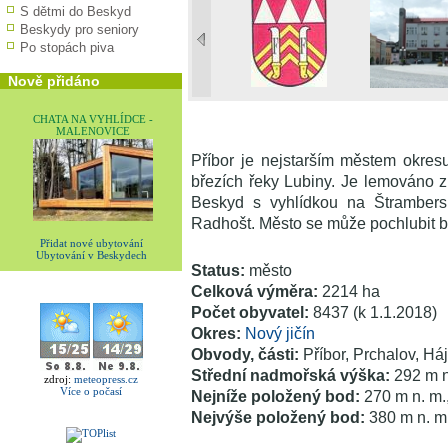
S dětmi do Beskyd
Beskydy pro seniory
Po stopách piva
Nově přidáno
CHATA NA VYHLÍDCE -
MALENOVICE
Příbor je nejstarším městem okres
březích řeky Lubiny. Je lemováno ze
Beskyd s vyhlídkou na Štrambersk
Radhošt. Město se může pochlubit bo
Přidat nové ubytování
Ubytování v Beskydech
Status:
město
Celková výměra:
2214 ha
Počet obyvatel:
8437 (k 1.1.2018)
Okres:
Nový jičín
Obvody, části:
Příbor, Prchalov, Há
Střední nadmořská výška:
292 m n
zdroj:
meteopress.cz
Více o počasí
Nejníže položený bod:
270 m n. m.
Nejvýše položený bod:
380 m n. m