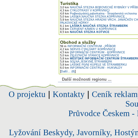
Turistika
3,0 km
NAUČNÁ STEZKA BOROVECKÉ RYBNÍKY V PŘÍB
4,3 km
CYKLOTRASY V KOPŘIVNICI
4,6 km
Podbeskydská pahorkatina - Štramberská vrchovina
5,0 km
LAŠSKÁ NAUČNÁ STEZKA KOPŘIVNICE
5,9 km
NAUČNÁ STEZKA HRADNÍ VRCH, JANÁČKŮV CH
PALKOVICKÉ HŮRKY
6,1 km
LAŠSKÁ NAUČNÁ STEZKA ŠTRAMBERK
6,8 km
ČERVENÝ KÁMEN U KOPŘIVNICE
8,5 km
NAUČNÁ STEZKA KOTVICE
Obchod a služby
59 m
INFORMAČNÍ CENTRUM - PŘÍBOR
4,2 km
SERVIS CYKLOART KOPŘIVNICE
4,5 km
INFORMAČNÍ CENTRUM - KOPŘIVNICE
5,0 km
ŽELEZNIČNÍ STANICE KOPŘIVNICE
5,8 km
MĚSTSKÉ INFORMAČNÍ CENTRUM ŠTRAMBER
5,8 km
SOLNÁ JESKYNĚ ŠTRAMBERK
5,8 km
LAŠSKÉ PIVNÍ KÚPELE VE ŠTRAMBERKU
6,0 km
INFORMAČNÍ CENTRUM - HUKVALDY
[
]
Další... (8)
Další možnosti regionu ...
O projektu
|
Kontakty
|
Ceník reklam
Sou
Průvodce Českem - 
Lyžování Beskydy, Javorníky, Hostý