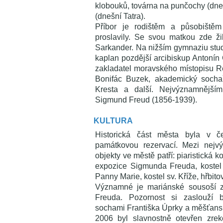
klobouků, továrna na punčochy (dne
(dnešní Tatra).
Příbor je rodištěm a působištěm
proslavily. Se svou matkou zde žil
Sarkander. Na nižším gymnaziu studo
kaplan pozdější arcibiskup Antonín C
zakladatel moravského místopisu Reh
Bonifác Buzek, akademický sochař 
Kresta a další. Nejvýznamnějším
Sigmund Freud (1856-1939).
KULTURA
Historická část města byla v č
památkovou rezervací. Mezi nejvý
objekty ve městě patří: piaristická 
expozice Sigmunda Freuda, kostel s
Panny Marie, kostel sv. Kříže, hřbito
Významné je mariánské sousoší 
Freuda. Pozornost si zaslouží
sochami Františka Úprky a měšťans
2006 byl slavnostně otevřen zre