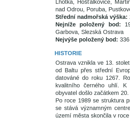
Lhotka, Hošťálkovice, Marti
nad Odrou, Poruba, Pustkov
Střední nadmořská výška:
Nejníže položený bod:
1
Garbova, Slezská Ostrava
Nejvýše položený bod:
336
HISTORIE
Ostrava vznikla ve 13. stole
od Baltu přes střední Evro
datováné do roku 1267. Ro
kvalitního černého uhlí. 
obyvatel došlo začátkem 20. s
Po roce 1989 se struktura p
se stává významným centrem
území města skončila v roce