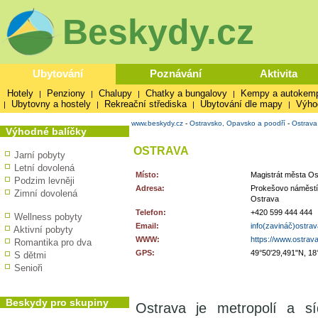
Beskydy.cz
Ubytování
Poznávání
Aktivita
Hotely
Penziony
Chalupy
Chatky a bungalovy
Kempy a autokem
|
|
|
|
Ubytovny a hostely
Rekreační střediska
Ubytování dle mapy
Výho
|
|
|
|
www.beskydy.cz
-
Ostravsko, Opavsko a poodří
-
Ostrava
Výhodné balíčky
OSTRAVA
Jarní pobyty
Letní dovolená
Místo:
Magistrát města Os
Podzim levněji
Adresa:
Prokešovo náměstí
Zimní dovolená
Ostrava
Telefon:
+420 599 444 444
Wellness pobyty
Email:
info(zavináč)ostra
Aktivní pobyty
WWW:
https://www.ostrav
Romantika pro dva
GPS:
49°50'29,491"N, 18
S dětmi
Senioři
Beskydy pro skupiny
Ostrava je metropolí a s