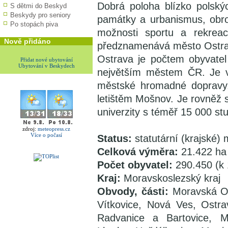
Dobrá poloha blízko polskýc
S dětmi do Beskyd
Beskydy pro seniory
památky a urbanismus, obrov
Po stopách piva
možnosti sportu a rekrea
Nově přidáno
předznamenává město Ostravu 
Ostrava je počtem obyvate
Přidat nové ubytování
Ubytování v Beskydech
největším městem ČR. Je 
městské hromadné dopravy,
letištěm Mošnov. Je rovněž 
univerzity s téměř 15 000 s
zdroj:
meteopress.cz
Více o počasí
Status:
statutární (krajské)
Celková výměra:
21.422 ha
Počet obyvatel:
290.450 (k 
Kraj:
Moravskoslezský kraj
Obvody, části:
Moravská Os
Vítkovice, Nová Ves, Ostra
Radvanice a Bartovice, Mi