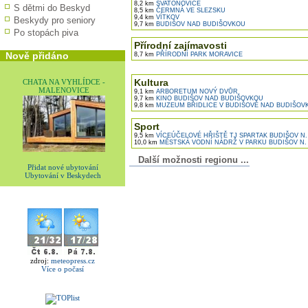
8,2 km
SVATOŇOVICE
S dětmi do Beskyd
8,5 km
ČERMNÁ VE SLEZSKU
9,4 km
VÍTKOV
Beskydy pro seniory
9,7 km
BUDIŠOV NAD BUDIŠOVKOU
Po stopách piva
Přírodní zajímavosti
Nově přidáno
8,7 km
PŘÍRODNÍ PARK MORAVICE
Kultura
CHATA NA VYHLÍDCE -
MALENOVICE
9,1 km
ARBORETUM NOVÝ DVŮR
9,7 km
KINO BUDIŠOV NAD BUDIŠOVKOU
9,8 km
MUZEUM BŘIDLICE V BUDIŠOVĚ NAD BUDIŠOV
Sport
9,5 km
VÍCEÚČELOVÉ HŘIŠTĚ TJ SPARTAK BUDIŠOV N.
10,0 km
MĚSTSKÁ VODNÍ NÁDRŽ V PARKU BUDIŠOV N. 
Další možnosti regionu ...
Přidat nové ubytování
Ubytování v Beskydech
zdroj:
meteopress.cz
Více o počasí