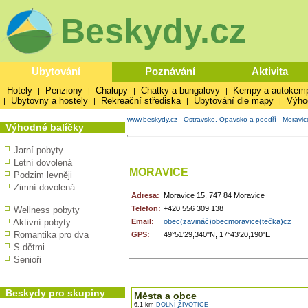
Beskydy.cz
Ubytování
Poznávání
Aktivita
Hotely
Penziony
Chalupy
Chatky a bungalovy
Kempy a autokem
|
|
|
|
Ubytovny a hostely
Rekreační střediska
Ubytování dle mapy
Výho
|
|
|
|
www.beskydy.cz
-
Ostravsko, Opavsko a poodří
-
Moravic
Výhodné balíčky
Jarní pobyty
Letní dovolená
MORAVICE
Podzim levněji
Zimní dovolená
Adresa:
Moravice 15, 747 84 Moravice
Telefon:
+420 556 309 138
Wellness pobyty
Aktivní pobyty
Email:
obec(zavináč)obecmoravice(tečka)cz
Romantika pro dva
GPS:
49°51'29,340"N, 17°43'20,190"E
S dětmi
Senioři
V okolí najdete ...
Beskydy pro skupiny
Města a obce
6,1 km
DOLNÍ ŽIVOTICE