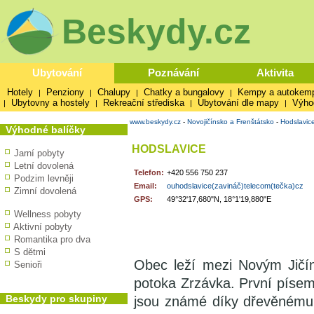
Beskydy.cz
Ubytování
Poznávání
Aktivita
Hotely
Penziony
Chalupy
Chatky a bungalovy
Kempy a autokem
|
|
|
|
Ubytovny a hostely
Rekreační střediska
Ubytování dle mapy
Výho
|
|
|
|
www.beskydy.cz
-
Novojičínsko a Frenštátsko
-
Hodslavic
Výhodné balíčky
HODSLAVICE
Jarní pobyty
Letní dovolená
Telefon:
+420 556 750 237
Podzim levněji
Email:
ouhodslavice(zavináč)telecom(tečka)cz
Zimní dovolená
GPS:
49°32'17,680"N, 18°1'19,880"E
Wellness pobyty
Aktivní pobyty
Romantika pro dva
S dětmi
Obec leží mezi Novým Jičí
Senioři
potoka Zrzávka. První písem
Beskydy pro skupiny
jsou známé díky dřevěnému