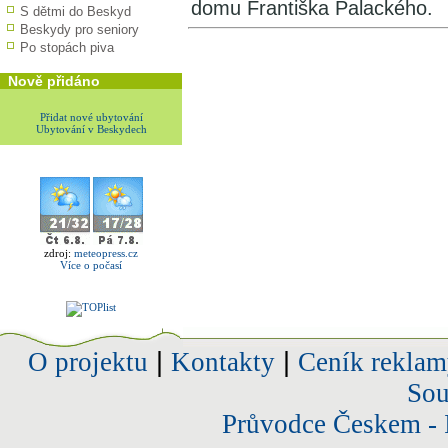
domu Františka Palackého.
S dětmi do Beskyd
Beskydy pro seniory
Po stopách piva
Nově přidáno
Přidat nové ubytování
Ubytování v Beskydech
zdroj:
meteopress.cz
Více o počasí
O projektu
|
Kontakty
|
Ceník reklam
Sou
Průvodce Českem - 