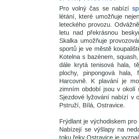
Pro volný čas se nabízí
sp
létání, které umožňuje neje
leteckého provozu. Odvážněj
letu nad překrásnou beskyd
Skalka umožňuje provozování
sportů je ve městě koupališ
Kotelna s bazénem, squash, b
dále krytá tenisová hala, t
plochy, pinpongová hala, 
Harcovně. K plavání je mož
zimním období jsou v okolí 
Sjezdové lyžování nabízí v o
Pstruží, Bílá, Ostravice.
Frýdlant je východiskem pro c
Nabízejí se výšlapy na ned
toku řeky Ostravice je vyz