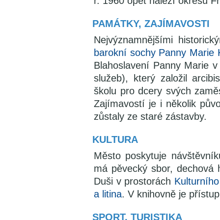
r. 1960 opět náleží okresu F
PAMÁTKY, ZAJÍMAVOSTI
Nejvýznamnějšími historic
barokní sochy Panny Marie 
Blahoslavení Panny Marie 
služeb), který založil arcib
školu pro dcery svých zaměs
Zajímavostí je i několik pů
zůstaly ze staré zástavby.
KULTURA
Město poskytuje návštěvníků
má pěvecký sbor, dechová hu
Duši v prostorách
Kulturníh
a litina
. V knihovně je přístup
SPORT, TURISTIKA