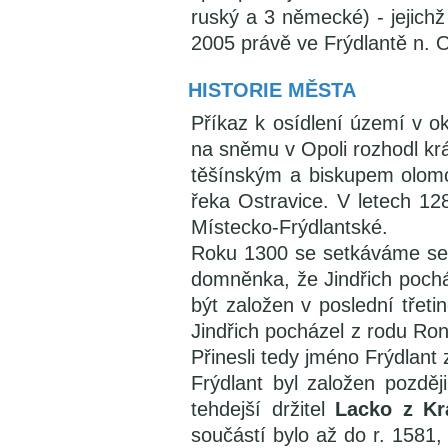
ruský a 3 německé) - jejichž
2005 právě ve Frýdlantě n. 
HISTORIE MĚSTA
Příkaz k osídlení území v o
na sněmu v Opoli rozhodl kr
těšínským a biskupem olomo
řeka Ostravice. V letech 12
Místecko-Frýdlantské.
Roku 1300 se setkáváme s
domněnka, že Jindřich pochá
být založen v poslední třetin
Jindřich pocházel z rodu Ron
Přinesli tedy jméno Frýdlant
Frýdlant byl založen pozděj
tehdejší držitel
Lacko z Kr
součástí bylo až do r. 1581