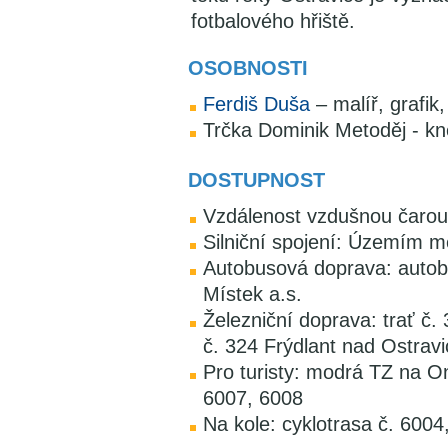
fotbalového hřiště.
OSOBNOSTI
Ferdiš Duša
– malíř, grafik
Trčka Dominik Metoděj - kn
DOSTUPNOST
Vzdálenost vzdušnou čarou
Silniční spojení: Územím mě
Autobusová doprava: autob
Místek a.s.
Železniční doprava: trať č. 
č. 324 Frýdlant nad Ostravic
Pro turisty: modrá TZ na On
6007, 6008
Na kole: cyklotrasa č. 6004