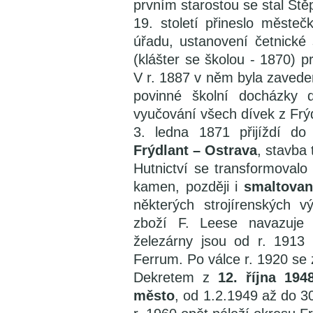
prvním starostou se stal Ště
19. století přineslo měste
úřadu, ustanovení četnické 
(klášter se školou - 1870) p
V r. 1887 v něm byla zaved
povinné školní docházky d
vyučování všech dívek z Frýd
3. ledna 1871 přijíždí d
Frýdlant – Ostrava
, stavba 
Hutnictví se transformoval
kamen, později i
smaltovan
některých strojírenských 
zboží F. Leese navazuje s
železárny jsou od r. 1913 
Ferrum. Po válce r. 1920 se 
Dekretem z
12. října 19
město
, od 1.2.1949 až do 3