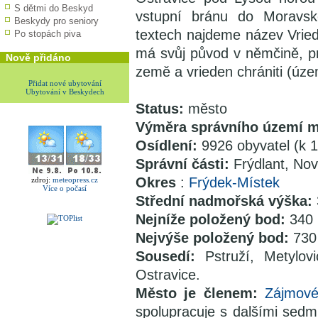
S dětmi do Beskyd
vstupní bránu do Moravsko
Beskydy pro seniory
textech najdeme název Vried
Po stopách piva
má svůj původ v němčině, 
Nově přidáno
země a vrieden chrániti (územ
Přidat nové ubytování
Ubytování v Beskydech
Status:
město
Výměra správního území 
Osídlení:
9926 obyvatel (k 
Správní části:
Frýdlant, No
Okres
:
Frýdek-Místek
zdroj:
meteopress.cz
Více o počasí
Střední nadmořská výška:
Nejníže položený bod:
340 
Nejvýše položený bod:
730
Sousedí:
Pstruží, Metylov
Ostravice.
Město je členem:
Zájmové
spolupracuje s dalšími sedm