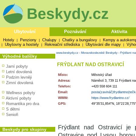
Beskydy.cz
Ubytování
Poznávání
Aktivita
Hotely
Penziony
Chalupy
Chatky a bungalovy
Kempy a autokem
|
|
|
|
Ubytovny a hostely
Rekreační střediska
Ubytování dle mapy
Výho
|
|
|
|
www.beskydy.cz
-
Moravskoslezské Beskydy
-
Frýdlant na
Výhodné balíčky
FRÝDLANT NAD OSTRAVICÍ
Jarní pobyty
Letní dovolená
Místo:
Městský úřad
Podzim levněji
Adresa:
Náměstí 3, 739 11 Frýdlant na
Zimní dovolená
Telefon:
+420 558 604 111
Email:
posta(zavináč)frydlantno(teč
Wellness pobyty
Aktivní pobyty
WWW:
https://www.frydlantno.cz/
Romantika pro dva
GPS:
49°35'31,854"N, 18°21'28,775
S dětmi
Senioři
Frýdlant nad Ostravicí je
Beskydy pro skupiny
Ostravice pod Lysou horou 