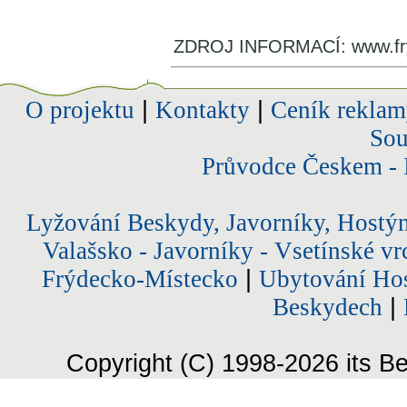
ZDROJ INFORMACÍ: www.fry
O projektu
|
Kontakty
|
Ceník reklam
Sou
Průvodce Českem - 
Lyžování Beskydy, Javorníky, Hostý
Valašsko - Javorníky - Vsetínské vr
Frýdecko-Místecko
|
Ubytování Hos
Beskydech
|
Copyright (C) 1998-2026 its Be