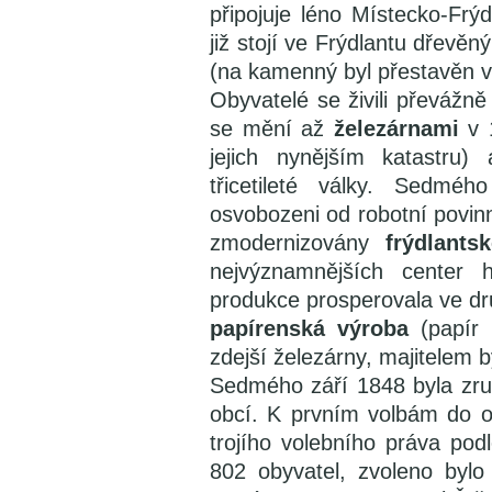
připojuje léno Místecko-Frý
již stojí ve Frýdlantu dřevěn
(na kamenný byl přestavěn v
Obyvatelé se živili převážn
se mění až
železárnami
v 1
jejich nynějším katastru
třicetileté války. Sedmé
osvobozeni od robotní povin
zmodernizovány
frýdlants
nejvýznamnějších center
produkce prosperovala ve druh
papírenská výroba
(papír 
zdejší železárny, majitelem 
Sedmého září 1848 byla zruš
obcí. K prvním volbám do obe
trojího volebního práva pod
802 obyvatel, zvoleno bylo