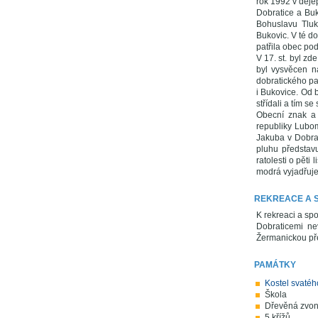
rok 1992 v děje
Dobratice a Buk
Bohuslavu Tluk
Bukovic. V té d
patřila obec po
V 17. st. byl z
byl vysvěcen n
dobratického pa
i Bukovice. Od 
střídali a tím s
Obecní znak a
republiky Lubom
Jakuba v Dobra
pluhu představ
ratolesti o pěti
modrá vyjadřuje 
REKREACE A 
K rekreaci a spo
Dobraticemi ne
Žermanickou př
PAMÁTKY
Kostel svatéh
Škola
Dřevěná zvon
5 křížů