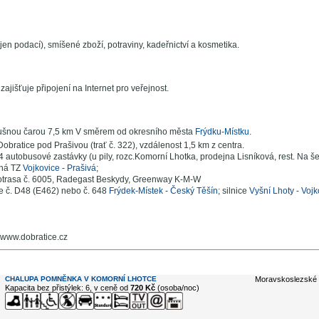
(jen podací), smíšené zboží, potraviny, kadeřnictví a kosmetika.
zajišťuje připojení na Internet pro veřejnost.
ušnou čarou 7,5 km V směrem od okresního města
Frýdku-Místku
.
Dobratice pod Prašivou (trať č. 322), vzdálenost 1,5 km z centra.
 autobusové zastávky (u pily, rozc.Komorní Lhotka, prodejna Lisníková, rest. Na š
ná TZ
Vojkovice
-
Prašivá
;
otrasa č. 6005, Radegast Beskydy, Greenway K-M-W
ce č. D48 (E462) nebo č. 648
Frýdek-Místek
-
Český Těšín
; silnice
Vyšní Lhoty
-
Vojk
: www.dobratice.cz
e ...
CHALUPA POMNĚNKA V KOMORNÍ LHOTCE
Moravskoslezské 
Kapacita bez přistýlek: 6, v ceně od
720 Kč
(osoba/noc)