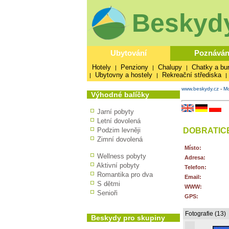
Beskydy
Ubytování
Poznáván
Hotely
Penziony
Chalupy
Chatky a bu
|
|
|
Ubytovny a hostely
Rekreační střediska
|
|
|
www.beskydy.cz
-
Mo
Výhodné balíčky
Jarní pobyty
Letní dovolená
DOBRATIC
Podzim levněji
Zimní dovolená
Místo:
Wellness pobyty
Adresa:
Aktivní pobyty
Telefon:
Romantika pro dva
Email:
S dětmi
WWW:
Senioři
GPS:
Fotografie (13)
Beskydy pro skupiny