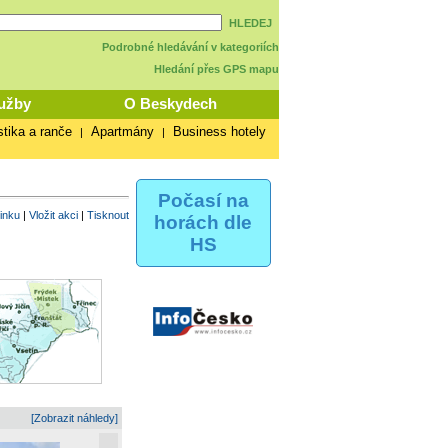
HLEDEJ
Podrobné hledávání v kategoriích
Hledání přes GPS mapu
užby
O Beskydech
stika a ranče
Apartmány
Business hotely
|
|
Počasí na
vinku
|
Vložit akci
|
Tisknout
horách dle
HS
[Zobrazit náhledy]