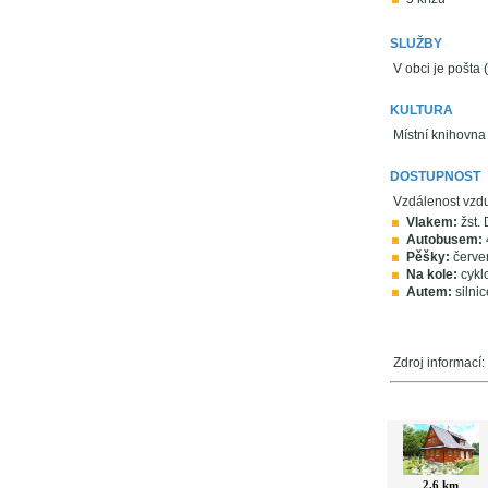
SLUŽBY
V obci je pošta 
KULTURA
Místní knihovna 
DOSTUPNOST
Vzdálenost vzd
Vlakem:
žst. 
Autobusem:
4
Pěšky:
červe
Na kole:
cykl
Autem:
silni
Zdroj informací
V okolí najdet
2,6 km