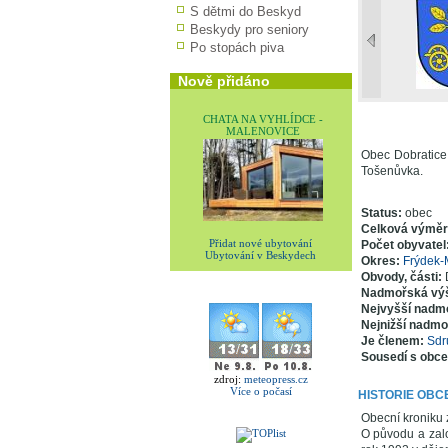
S dětmi do Beskyd
Beskydy pro seniory
Po stopách piva
Nově přidáno
CHATA NA VYHLÍDCE -
MALENOVICE
Obec Dobratice
Tošenůvka.
Status:
obec
Celková výmě
Přidat nové ubytování
Počet obyvatel
Ubytování v Beskydech
Okres:
Frýdek-
Obvody, části:
Nadmořská vý
Nejvyšší nadm
Nejnižší nadmo
Je členem:
Sdr
Sousedí s obc
zdroj:
meteopress.cz
Více o počasí
HISTORIE OBC
Obecní kroniku z
O původu a zalo