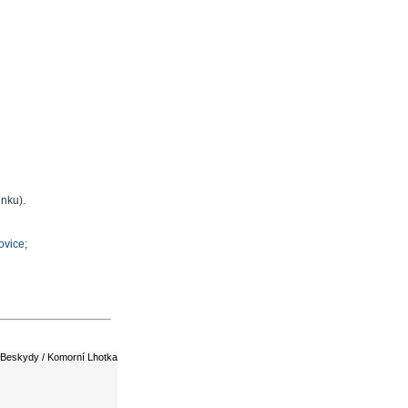
enku).
ovice
;
Beskydy / Komorní Lhotka