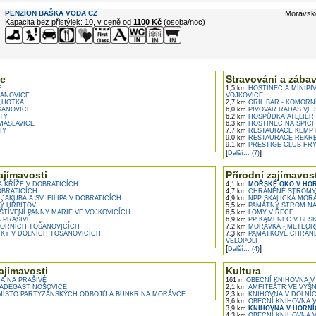
PENZION BAŠKA VODA CZ
Moravsk
Kapacita bez přistýlek: 10, v ceně od
1100 Kč
(osoba/noc)
e
Stravování a zába
E
1,5 km
HOSTINEC A MINIPIV
ANOVICE
VOJKOVICE
LHOTKA
2,7 km
GRIL BAR - KOMORN
ŠANOVICE
6,0 km
PIVOVAR RADAS VE 
TY
6,2 km
HOSPŮDKA ATELIÉR 
MASLAVICE
6,3 km
HOSTINEC NA ŠPICI 
TY
7,7 km
RESTAURACE KEMP 
9,0 km
RESTAURACE REKRE
9,1 km
PRESTIGE CLUB FRÝ
[
]
Další... (7)
ajímavosti
Přírodní zajímavost
 KŘÍŽE V DOBRATICÍCH
4,1 km
MOŘSKÉ OKO V HOR
OBRATICÍCH
4,7 km
CHRÁNĚNÉ STROMY 
JAKUBA A SV. FILIPA V DOBRATICÍCH
4,9 km
NPP SKALICKÁ MOR
Ý HŘBITOV
5,5 km
PAMÁTNÝ STROM NA
ŠTÍVENÍ PANNY MARIE VE VOJKOVICÍCH
6,5 km
LOMY V ŘECE
 PRAŠIVÉ
6,9 km
PP KAMENEC V BES
ORNÍCH TOŠANOVICÍCH
7,2 km
MORÁVKA - METEOR
KY V DOLNÍCH TOŠANOVICÍCH
7,3 km
PAMÁTKOVĚ CHRÁNĚ
VĚLOPOLÍ
[
]
Další... (4)
ajímavosti
Kultura
 NA PRAŠIVÉ
161 m
OBECNÍ KNIHOVNA V
ADEGAST NOŠOVICE
2,1 km
AMFITEÁTR VE VYŠ
ÍSTO PARTYZÁNSKÝCH ODBOJŮ A BUNKR NA MORÁVCE
2,3 km
KNIHOVNA V DOLNÍ
3,6 km
OBECNÍ KNIHOVNA V
3,9 km
KNIHOVNA V HORNÍ
4,3 km
OBECNÍ KNIHOVNA V