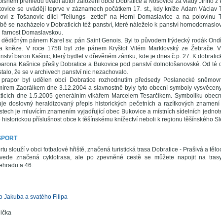
pisném přehledu uvádí autor založení obce Dobratice a Nošovice za vlády Jiřího 
ovice se uvádějí teprve v záznamech počátkem 17. st., kdy kníže Adam Václav T
ovi z Tošanovic dílcí "Teilungs- zettel" na Horní Domaslavice a na polovinu 
obě se nacházelo v Dobraticích též panství, které náleželo k panství hornodomas
d farnost Domaslavskou.
de dědičným pánem Karel sv. pán Saint Genois. Byl to původem frýdecký rodák Ondř
a kněze. V roce 1758 byl zde pánem Kryštof Vilém Marklovský ze Žebrače. V 
nství baron Kašnic, který bydlel v dřevěném zámku, kde je dnes č.p. 27. K dobrati
barona Kašnice přešly Dobratice a Bukovice pod panství dolnotošanovské. Od té d
e stalo, že se v archivech panství nic nezachovalo.
 prapor byl udělen obci Dobratice rozhodnutím předsedy Poslanecké sněmov
írem Zaorálkem dne 3.12.2004 a slavnostně byly tyto obecní symboly vysvěceny v
ticích dne 1.5.2005 generálním vikářem Marcelem Tesarčíkem. Symboliku obecní
uje doslovný heraldizovaný přepis historických pečetních a razítkových znamen
 listech je mluvícím znamením vyjadřující obec Bukovice a místních sídelních jednot
historickou příslušnost obce k těšínskému knížectví neboli k regionu těšínského Sl
SPORT
rtu slouží v obci fotbalové hřiště, značená turistická trasa Dobratice - Prašivá a těl
vede značená cyklotrasa, ale po zpevněné cestě se můžete napojit na tra
ehradu a 46.
o Jakuba a svatého Filipa
ička