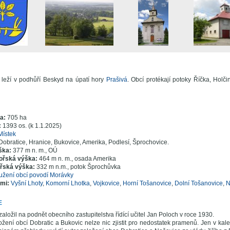
 leží v podhůří Beskyd na úpatí hory
Prašivá
. Obcí protékají potoky Říčka, Holči
ra:
705 ha
:
1393 os. (k 1.1.2025)
Místek
Dobratice, Hranice, Bukovice, Amerika, Podlesí, Šprochovice.
ška:
377 m n. m., OÚ
ořská výška:
464 m n. m., osada Amerika
řská výška:
332 m n.m., potok Šprochůvka
užení obcí povodí Morávky
emi:
Vyšní Lhoty
,
Komorní Lhotka
,
Vojkovice
,
Horní Tošanovice
,
Dolní Tošanovice
,
N
E
aložil na podnět obecního zastupitelstva řídící učitel Jan Poloch v roce 1930.
žení obcí Dobratic a Bukovic nelze nic zjistit pro nedostatek pramenů. Jen v ka