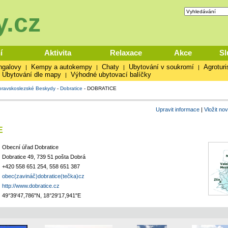
.cz
í
Aktivita
Relaxace
Akce
Sl
ngalovy
Kempy a autokempy
Chaty
Ubytování v soukromí
Agroturi
|
|
|
|
Ubytování dle mapy
Výhodné ubytovací balíčky
|
ravskoslezské Beskydy
-
Dobratice
-
DOBRATICE
Upravit informace
|
Vložit no
E
Obecní úřad Dobratice
Dobratice 49, 739 51 pošta Dobrá
+420 558 651 254, 558 651 387
obec(zavináč)dobratice(tečka)cz
http://www.dobratice.cz
49°39'47,786"N, 18°29'17,941"E