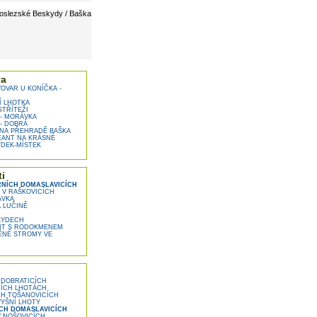
oslezské Beskydy / Baška
va
OVAR U KONÍČKA -
Í LHOTKA
STŘÍTEŽI
- MORÁVKA
- DOBRÁ
NA PŘEHRADĚ BAŠKA
ANT NA KRÁSNÉ
DEK-MÍSTEK
i
NÍCH DOMASLAVICÍCH
V RAŠKOVICÍCH
ÁVKA
 LUČINĚ
KYDECH
IT S RODOKMENEM
NÉ STROMY VE
 DOBRATICÍCH
NÍCH LHOTÁCH
CH TOŠANOVICÍCH
YŠNÍ LHOTY
CH DOMASLAVICÍCH
 NOŠOVICÍCH