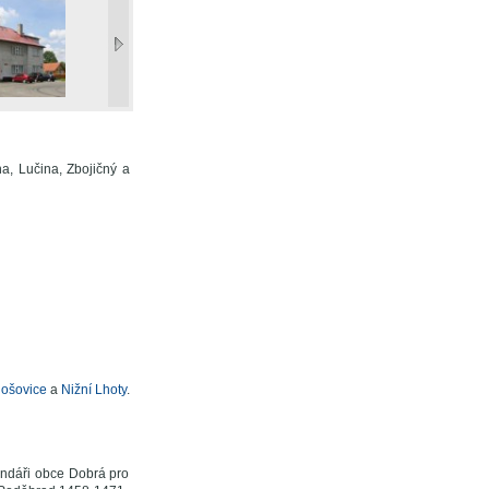
na, Lučina, Zbojičný a
ošovice
a
Nižní Lhoty
.
lendáři obce Dobrá pro