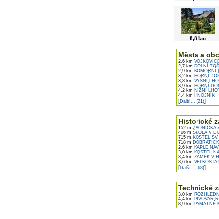
8,8 km
Města a obc
2,6 km
VOJKOVIC
2,7 km
DOLNÍ TOŠ
2,9 km
KOMORNÍ 
3,2 km
HORNÍ TO
3,8 km
VYŠNÍ LHO
3,9 km
HORNÍ DO
4,2 km
NIŽNÍ LHO
4,4 km
HNOJNÍK
[
]
Další... (21)
Historické z
152 m
ZVONIČKA A
406 m
ŠKOLA V D
715 m
KOSTEL SV. 
718 m
DOBRATICK
2,6 km
KAPLE NAV
3,0 km
KOSTEL NA
3,4 km
ZÁMEK V H
3,6 km
VELKOSTAT
[
]
Další... (68)
Technické z
3,0 km
ROZHLEDNA
4,4 km
PIVOVAR R
8,9 km
PAMÁTNÉ M