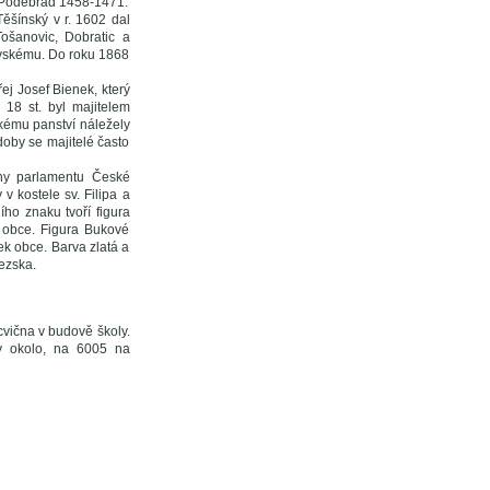
z Poděbrad 1458-1471.
ěšínský v r. 1602 dal
Tošanovic, Dobratic a
lovskému. Do roku 1868
ej Josef Bienek, který
18 st. byl majitelem
ckému panství náležely
oby se majitelé často
ny parlamentu České
 kostele sv. Filipa a
ho znaku tvoří figura
í obce. Figura Bukové
ek obce. Barva zlatá a
ezska.
ocvična v budově školy.
sy okolo, na 6005 na