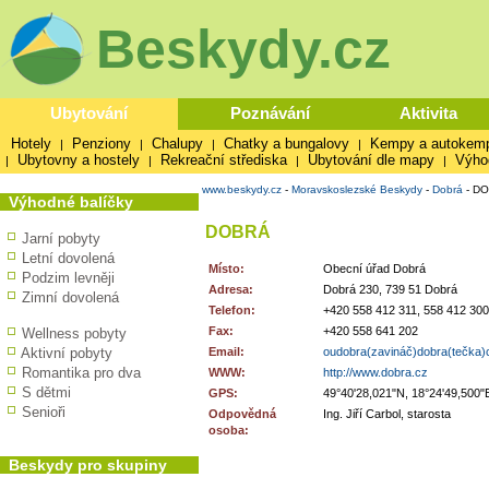
Beskydy.cz
Ubytování
Poznávání
Aktivita
Hotely
Penziony
Chalupy
Chatky a bungalovy
Kempy a autokem
|
|
|
|
Ubytovny a hostely
Rekreační střediska
Ubytování dle mapy
Výho
|
|
|
|
www.beskydy.cz
-
Moravskoslezské Beskydy
-
Dobrá
-
DO
Výhodné balíčky
DOBRÁ
Jarní pobyty
Letní dovolená
Místo:
Obecní úřad Dobrá
Podzim levněji
Adresa:
Dobrá 230, 739 51 Dobrá
Zimní dovolená
Telefon:
+420 558 412 311, 558 412 300
Fax:
+420 558 641 202
Wellness pobyty
Aktivní pobyty
Email:
oudobra(zavináč)dobra(tečka)
Romantika pro dva
WWW:
http://www.dobra.cz
S dětmi
GPS:
49°40'28,021"N, 18°24'49,500"
Senioři
Odpovědná
Ing. Jiří Carbol, starosta
osoba:
Beskydy pro skupiny