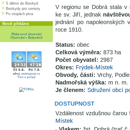
S dětmi do Beskyd
V regionu se Dobrá stala v
Beskydy pro seniory
ke sv. Jiří, jednak
návštěvou
Po stopách piva
jednání po napoleonských v
Nově přidáno
roce 1910.
Přidat nové ubytování
Ubytování v Beskydech
Status:
obec
Celková výměra:
873 ha
Počet obyvatel:
2987
Okres:
Frýdek-Místek
zdroj:
meteopress.cz
Obvody, části:
Vrchy, Podle
Více o počasí
Nadmořská výška:
m n. m.
Je členem:
Sdružení obcí p
DOSTUPNOST
Vzdálenost vzdušnou čaro
Místek
Vlakem:
žst. Dobrá (trať č