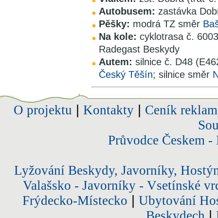
Autobusem:
zastávka Dobr
Pěšky:
modrá TZ směr
Ba
Na kole:
cyklotrasa č. 6003
Radegast Beskydy
Autem:
silnice č. D48 (E4
Český Těšín
; silnice směr
N
O projektu
|
Kontakty
|
Ceník reklam
Sou
Průvodce Českem - 
Lyžování Beskydy, Javorníky, Hostý
Valašsko - Javorníky - Vsetínské vr
Frýdecko-Místecko
|
Ubytování Hos
Beskydech
|