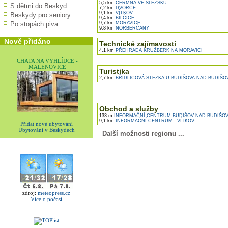
5,5 km
ČERMNÁ VE SLEZSKU
S dětmi do Beskyd
7,2 km
DVORCE
9,1 km
VÍTKOV
Beskydy pro seniory
9,4 km
BÍLČICE
Po stopách piva
9,7 km
MORAVICE
9,8 km
NORBERČANY
Nově přidáno
Technické zajímavosti
4,1 km
PŘEHRADA KRUŽBERK NA MORAVICI
CHATA NA VYHLÍDCE -
MALENOVICE
Turistika
2,7 km
BŘIDLICOVÁ STEZKA U BUDIŠOVA NAD BUDIŠ
Obchod a služby
133 m
INFORMAČNÍ CENTRUM BUDIŠOV NAD BUDIŠO
9,1 km
INFORMAČNÍ CENTRUM - VÍTKOV
Přidat nové ubytování
Ubytování v Beskydech
Další možnosti regionu ...
zdroj:
meteopress.cz
Více o počasí