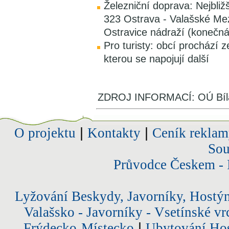
Železniční doprava: Nejbližší
323 Ostrava - Valašské Mezi
Ostravice nádraží (konečná
Pro turisty: obcí prochází 
kterou se napojují další
ZDROJ INFORMACÍ: OÚ Bíl
O projektu
|
Kontakty
|
Ceník reklam
Sou
Průvodce Českem - 
Lyžování Beskydy, Javorníky, Hostý
Valašsko - Javorníky - Vsetínské vr
Frýdecko-Místecko
|
Ubytování Hos