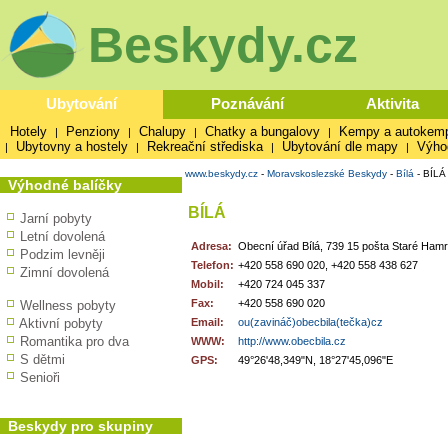
Beskydy.cz
Ubytování
Poznávání
Aktivita
Hotely
Penziony
Chalupy
Chatky a bungalovy
Kempy a autokem
|
|
|
|
Ubytovny a hostely
Rekreační střediska
Ubytování dle mapy
Výho
|
|
|
|
www.beskydy.cz
-
Moravskoslezské Beskydy
-
Bílá
-
BÍLÁ
Výhodné balíčky
BÍLÁ
Jarní pobyty
Letní dovolená
Adresa:
Obecní úřad Bílá, 739 15 pošta Staré Ham
Podzim levněji
Telefon:
+420 558 690 020, +420 558 438 627
Zimní dovolená
Mobil:
+420 724 045 337
Fax:
+420 558 690 020
Wellness pobyty
Aktivní pobyty
Email:
ou(zavináč)obecbila(tečka)cz
Romantika pro dva
WWW:
http://www.obecbila.cz
S dětmi
GPS:
49°26'48,349"N, 18°27'45,096"E
Senioři
Beskydy pro skupiny