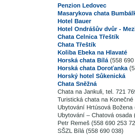
Penzion Ledovec
Masarykova chata Bumbál
Hotel Bauer
Hotel Ondrášův dvůr - Mez
Chata Celnica Třeštík
Chata Třeštík
Koliba Ebeka na Hlavaté
Horská chata Bílá
(558 690 
Horská chata Doroťanka
(5
Horský hotel Sůkenická
Chata Sněžná
Chata na Jankuli, tel. 721 76
Turistická chata na Konečné
Ubytování Hrtúsová Božena 
Ubytování – Chatová osada 
Petr Remeš (558 690 253 72
SŠZL Bílá (558 690 038)