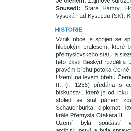
Je členem:
Zájmové sdružen
Sousedí:
Staré Hamry, Hor
Vysoká nad Kysucou (SK), K
HISTORIE
Vznik obce je spojen se s
hlubokým pralesem, které b
přemyslovského státu a slez
této části Beskyd rozdělila
pravém břehu potoka Černé n
Území na levém břehu Černé
II. (r. 1256) předána s 
biskupství, které je od roku
století se stal pánem zd
Schauenburka, diplomat, k
krále Přemysla Otakara II.
Území byla součástí v
arcibiskupství a byla sprav