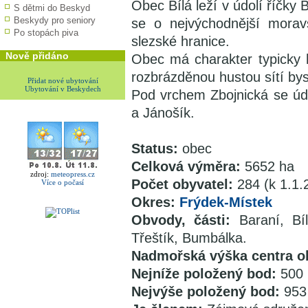
Obec Bílá leží v údolí říčky
S dětmi do Beskyd
Beskydy pro seniory
se o nejvýchodnější morav
Po stopách piva
slezské hranice.
Nově přidáno
Obec má charakter typicky 
rozbrázděnou hustou sítí bys
Přidat nové ubytování
Ubytování v Beskydech
Pod vrchem Zbojnická se úda
a Jánošík.
Status:
obec
Celková výměra:
5652 ha
zdroj:
meteopress.cz
Počet obyvatel:
284 (k 1.1.
Více o počasí
Okres:
Frýdek-Místek
Obvody, části:
Baraní, Bí
Třeštík, Bumbálka.
Nadmořská výška centra 
Nejníže položený bod:
500 
Nejvýše položený bod:
953