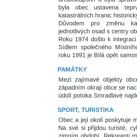
byla obec ustavena tep
katastrálních hranic histori
Důvodem pro změnu katas
jednotlivých osad s centry ob
Roku 1974 došlo k integraci
Sídlem společného Místníh
roku 1991 je Bílá opět samos
PAMÁTKY
Mezi zajímavé objekty ob
západním okraji obce se na
údolí potoka Smradlavé naj
SPORT, TURISTIKA
Obec a její okolí poskytuje 
Na své si přijdou turisté, cy
zimním období. Rekreanti ma