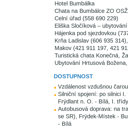
Hotel Bumbálka
Chata na Bumbálce ZO OSŽ 
Celní úřad (558 690 229)
Eliška Sločíková – ubytování
Hájenka pod sjezdovkou (73
Krňa Ladislav (606 935 314)
Makov (421 911 197, 421 911
Turistická chata Konečná, Ža
Ubytování Hrtusová Božena,
DOSTUPNOST
Vzdálenost vzdušnou čarou
Silniční spojení: po silnici 
Frýdlant n. O. - Bílá, I. tř
Autobusová doprava: na tra
se SR), Frýdek-Místek - Bu
- Bílá