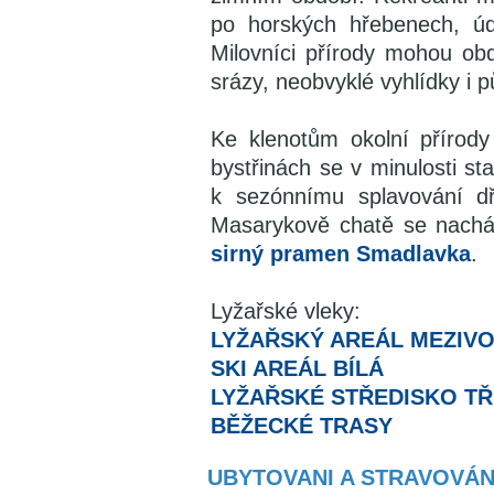
po horských hřebenech, úd
Milovníci přírody mohou obd
srázy, neobvyklé vyhlídky i 
Ke klenotům okolní přírody
bystřinách se v minulosti sta
k sezónnímu splavování dř
Masarykově chatě se nach
sirný pramen Smadlavka
.
Lyžařské vleky:
LYŽAŘSKÝ AREÁL MEZIVO
SKI AREÁL BÍLÁ
LYŽAŘSKÉ STŘEDISKO TŘ
BĚŽECKÉ TRASY
UBYTOVANI A STRAVOVÁN