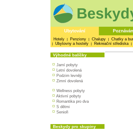
Beskydy
Ubytování
Poznáván
Hotely
Penziony
Chalupy
Chatky a bu
|
|
|
Ubytovny a hostely
Rekreační střediska
|
|
|
Výhodné balíčky
Jarní pobyty
Letní dovolená
Podzim levněji
Zimní dovolená
Wellness pobyty
Aktivní pobyty
Romantika pro dva
S dětmi
Senioři
Beskydy pro skupiny