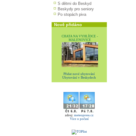
S dětmi do Beskyd
Beskydy pro seniory
Po stopách piva
Nově přidáno
CHATA NA VYHLÍDCE -
MALENOVICE
Přidat nové ubytování
Ubytování v Beskydech
zdroj:
meteopress.cz
Více o počasí