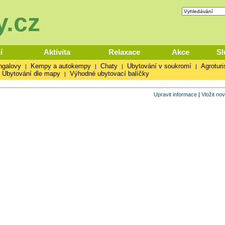
.cz
í
Aktivita
Relaxace
Akce
Sl
ngalovy
Kempy a autokempy
Chaty
Ubytování v soukromí
Agroturi
|
|
|
|
Ubytování dle mapy
Výhodné ubytovací balíčky
|
Upravit informace
|
Vložit no