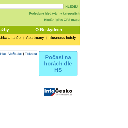
HLEDEJ
Podrobné hledávání v kategoriích
Hledání přes GPS mapu
užby
O Beskydech
stika a ranče
Apartmány
Business hotely
|
|
vinku
|
Vložit akci
|
Tisknout
Počasí na
horách dle
HS