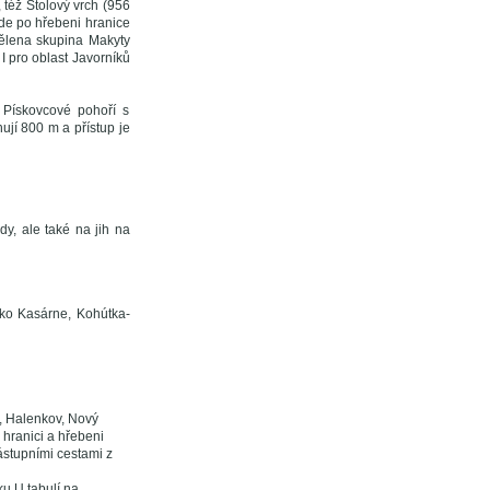
 též Stolový vrch (956
ede po hřebeni hranice
ělena skupina Makyty
I pro oblast Javorníků
 Pískovcové pohoří s
ují 800 m a přístup je
y, ale také na jih na
jako Kasárne, Kohútka-
y, Halenkov, Nový
 hranici a hřebeni
stupními cestami z
ku U tabulí na