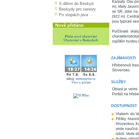
Karpaty. Osu poh
S dětmi do Beskyd
m), Malý Javorn
Beskydy pro seniory
se SR, dále na
Po stopách piva
(922 m). Centrá
jsou typické ses
Nově přidáno
Pulčínské skál
charakteristick
Přidat nové ubytování
Ubytování v Beskydech
zajištěn hustou 
ZAJÍMAVOSTI
Hřebenová trasa
Slovensko.
zdroj:
meteopress.cz
SLUŽBY
Více o počasí
Oblast je velmi
Portáš na hřeben
DOSTUPNOST
Vlakem: do Ve
Pěšky: hlavní
Hrozenkov, Kar
vede naučná 
údolí. Vede dá
Autem: oblast