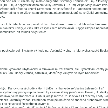
oří tvoří asi 30 km dlouhý, málo členitý hřbet s vrcholy Kohútka (913 m), Stolečný,
ík (1019 m) a nejvyšším vrcholem Veĺký Javorník (1071 m). Až po Malý Javorník v
 východ leží hřbet na území Slovenska. Na jihozápadě je Papajským sedlem odd
lní hornatina je ze všech stran obklopena pásmem postupně se snižující vrchoviny. 
uvy.
y a okolí Zděchova se poněkud liší charakterem terénu od hlavního hřebene.
ými skalními útvary je však také častým cílem návštěvníků. Nejvyšší kopce nepřesah
komunikační síti v údolí říčky Senice.
 poskytuje velmi krásné výhledy na Vsetínské vrchy, na Moravskoslezské Beskyd
 dobře vybavena ubytovacími a stravovacími zařízeními, ale i lyžařskými centry 
i a v údolí Bečvy Vranča, Karolinka, Machůzky, vleky ve Velkých Karlovicích.
lkých Karlovic na východě a Horní Lidče na jihu vede ze Vsetína železniční trať.
mi východisky pro výstup na Javorníky z české strany jsou Vsetín, Hovězí, Huslenk
olinka, Velké Karlovice a U tabulí, ale je možné i z Lidečka a z Francovy Lhoty. Po
stezka Javorníky-západ. Po hřebeni vede pěkná červeně značená hřebenovka s ná
l i po slovenské části hřbetu Javorníku.
 je dobře dostupná z údolí Vsetínské Bečvy po silnici 487 ze Vsetína až po křižovat