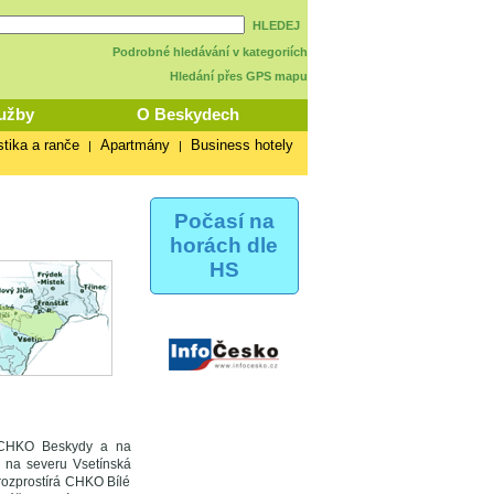
HLEDEJ
Podrobné hledávání v kategoriích
Hledání přes GPS mapu
užby
O Beskydech
stika a ranče
Apartmány
Business hotely
|
|
Počasí na
horách dle
HS
rá CHKO Beskydy a na
, na severu Vsetínská
rozprostírá CHKO Bílé