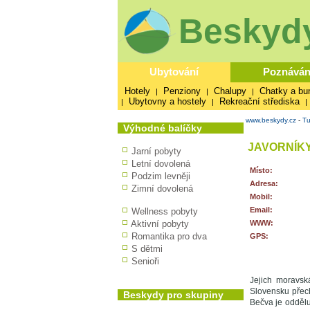
Beskydy
Ubytování
Poznáván
Hotely
Penziony
Chalupy
Chatky a bu
|
|
|
Ubytovny a hostely
Rekreační střediska
|
|
|
www.beskydy.cz
-
Tu
Výhodné balíčky
JAVORNÍK
Jarní pobyty
Letní dovolená
Místo:
Podzim levněji
Adresa:
Zimní dovolená
Mobil:
Email:
Wellness pobyty
Aktivní pobyty
WWW:
Romantika pro dva
GPS:
S dětmi
Senioři
Jejich moravsk
Slovensku přec
Beskydy pro skupiny
Bečva je oddělu