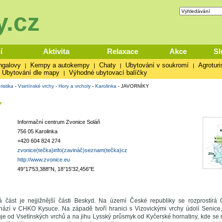
.cz
í
Aktivita
Relaxace
Akce
Sl
ngalovy
Kempy a autokempy
Chaty
Ubytování v soukromí
Agroturi
|
|
|
|
Ubytování dle mapy
Výhodné ubytovací balíčky
|
ristika
-
Vsetínské vrchy
-
Hory a vrcholy
-
Karolinka
-
JAVORNÍKY
Y
Informační centrum Zvonice Soláň
756 05 Karolinka
+420 604 824 274
zvonice(tečka)info(zavináč)seznam(tečka)cz
http://www.zvonice.eu
49°17'53,388"N, 18°15'32,456"E
á část je nejjižnější části Beskyd. Na území České republiky se rozprostí
hází v CHKO Kysuce. Na západě tvoří hranici s Vizovickými vrchy údolí Senice
je od Vsetínských vrchů a na jihu Lysský průsmyk od Kyčerské hornatiny, kde se 