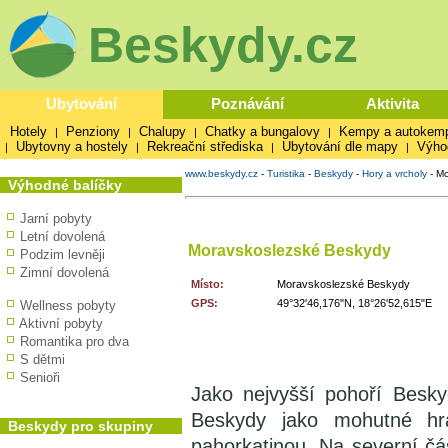
Beskydy.cz
Ubytování
Poznávání
Aktivita
Hotely
Penziony
Chalupy
Chatky a bungalovy
Kempy a autokem
|
|
|
|
Ubytovny a hostely
Rekreační střediska
Ubytování dle mapy
Výho
|
|
|
|
www.beskydy.cz
-
Turistika
-
Beskydy
-
Hory a vrcholy
-
Mo
Výhodné balíčky
Jarní pobyty
Letní dovolená
Moravskoslezské Beskydy
Podzim levněji
Zimní dovolená
Místo:
Moravskoslezské Beskydy
GPS:
49°32'46,176"N, 18°26'52,615"E
Wellness pobyty
Aktivní pobyty
Romantika pro dva
S dětmi
Senioři
Jako nejvyšší pohoří Besk
Beskydy jako mohutné hr
Beskydy pro skupiny
pahorkatinou. Na severní čás