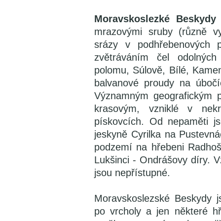
Moravskoslezké Beskydy
mrazovými sruby (různě vy
srázy v podhřebenových p
zvětráváním čel odolných
polomu, Súlově, Bílé, Kame
balvanové proudy na úbočí
Významným geografickým p
krasovým, vzniklé v nek
pískovcích. Od nepaměti j
jeskyně Cyrilka na Pustevná
podzemí na hřebeni Radhoš
Lukšinci - Ondrášovy díry. 
jsou nepřístupné.
Moravskoslezské Beskydy j
po vrcholy a jen některé h