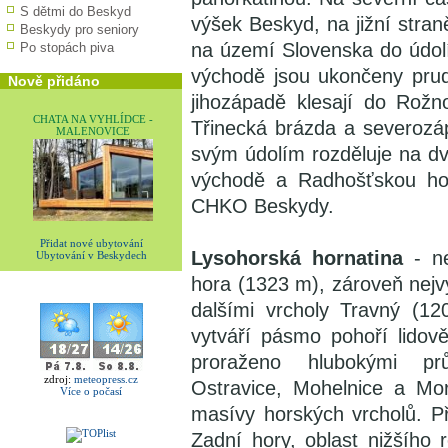
S dětmi do Beskyd
výšek Beskyd, na jižní stran
Beskydy pro seniory
na území Slovenska do údolí
Po stopách piva
východě jsou ukončeny pru
Nově přidáno
jihozápadě klesají do Rož
CHATA NA VYHLÍDCE -
Třinecká brázda a severozá
MALENOVICE
svým údolím rozděluje na dv
východě a Radhošťskou ho
CHKO Beskydy.
Přidat nové ubytování
Lysohorská hornatina
- ne
Ubytování v Beskydech
hora (1323 m), zároveň nejv
dalšími vrcholy Travný (1
vytváří pásmo pohoří lidov
proraženo hlubokými pr
zdroj:
meteopress.cz
Ostravice, Mohelnice a Mor
Více o počasí
masívy horských vrcholů. Při
Zadní hory, oblast nižšího r