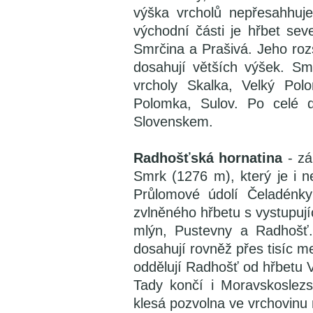
výška vrcholů nepřesahhuj
východní části je hřbet sev
Smrčina a Prašivá. Jeho roz
dosahují větších výšek. S
vrcholy Skalka, Velký Pol
Polomka, Sulov. Po celé d
Slovenskem.
Radhošťská hornatina
- zá
Smrk (1276 m), který je i n
Průlomové údolí Čeladénky
zvlněného hřbetu s vystupuj
mlýn, Pustevny a Radhošť.
dosahují rovněž přes tisíc m
oddělují Radhošť od hřbetu 
Tady končí i Moravskoslez
klesá pozvolna ve vrchovin