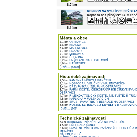
8,7 km
PENZION NA VYHLÍDCE FRÝDLAN
Kapacita bez přistýlek: 14, v cen
8,8 km
Města a obce
4,1 km
OSTRAVICE
4,4 km
KRÁSNÁ
5,4 km
MALENOVICE
7,7 km
PRAŽMO
7,7 km
MORÁVKA
7,9 km
ČELADNÁ
8,2 km
FRÝDLANT NAD OSTRAVICÍ
8,6 km
RAŠKOVICE
[
]
Další... (6348)
Historické zajímavosti
2,5 km
KAMENNÁ MOHYLA IVANČENA
3,1 km
HOSPODA U VELIČKŮ V MALENOVICÍCH
3,4 km
DŘEVJANKA U ZBUJA NA OSTRAVICI
3,7 km
FARNÍ KOSTEL ČESKOBRATRSKÉ CÍRKVE EVAN
OSTRAVICI
4,7 km
ŘÍMSKOKATOLICKÝ KOSTEL NEJSVĚTĚJŠÍ TROJI
4,8 km
KAPLIČKA V MALENOVICÍCH
4,8 km
SRUB - PÁMÁTNÍK P. BEZRUČE NA OSTRAVICI
5,5 km
KOSTEL SV. IGNÁCE Z LOYOLY V MALENOVICÍ
[
]
Další... (309)
Technické zajímavosti
63 m
RADIOKOMUNIKAČNÍ VĚŽ NA LYSÉ HOŘE
4,5 km
PŘEHRADA ŠANCE
6,6 km
PAMÁTNÉ MÍSTO PARTYZÁNSKÝCH ODBOJŮ A 
MORÁVCE
NÁHON V ZUBŘÍ