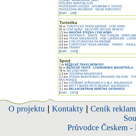
ZLÍNSKÝ MRAKODRAP (NKP)
ATELIÉRY BONTON ZLÍN
ROZHLEDNA LOUČKA - DOUBRAVA U VIZOVIC
ROZHLEDNA MILOŇOVÁ - VELKÉ KARLOVICE
[
]
Další... (28)
Turistika
56 m
TURISTICKÁ TRASA KRÁSNÁ - LYSÁ HORA
62 m
LYSÁ HORA - NEJVYŠŠÍ VRCHOL BESKYD
1,5 km
NAUČNÁ STEZKA LYSÁ HORA
4,0 km
OSTRAVICE - ŠANCE - POD ČUPLEM - KOBYLANK
4,5 km
TRASA MALENOVICE - POD LUKŠINCEM - LUKŠI
4,6 km
CYKLOTURISTIKA NA KRÁSNÉ
4,6 km
TURISTICKÁ TRASA KRÁSNÁ - TRAVNÝ - VISALA
4,6 km
TRAVNÝ
[
]
Další... (145)
Sport
7 m
BĚŽECKÉ TRASY BESKYDY
63 m
BĚŽECKÉ TRATĚ - LYSOHORSKÁ MAGISTRÁLA
78 m
SKI LYSÁ HORA
2,3 km
JÍZDÁRNA MALENOVICE
2,3 km
STEZKA BESKYDSKOU KRAJINOU NA KONI - TU
MUCHOVICE
2,7 km
LYŽAŘSKÉ STŘEDISKO P.O.M.A. MALENOVICE
2,7 km
KRYTÝ BAZÉN PETR BEZRUČ MALENOVICE
3,1 km
RELAXCENTRUM SEPETNÁ OSTRAVICE
[
]
Další... (337)
O projektu
|
Kontakty
|
Ceník reklam
Sou
Průvodce Českem - 