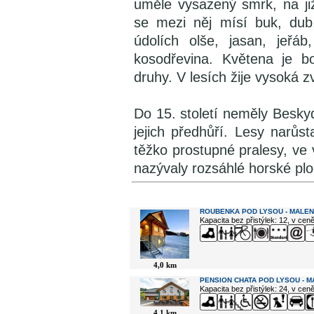
uměle vysazený smrk, na ji
se mezi něj mísí buk, dub,
údolích olše, jasan, jeřáb
kosodřevina. Květena je b
druhy. V lesích žije vysoká z
Do 15. století neměly Besky
jejich předhůří. Lesy narůs
těžko prostupné pralesy, ve v
nazývaly rozsáhlé horské ploc
V okolí najdete ...
ROUBENKA POD LYSOU - MALE
Kapacita bez přistýlek: 12, v cen
4,0 km
PENSION CHATA POD LYSOU - 
Kapacita bez přistýlek: 24, v cen
4,1 km