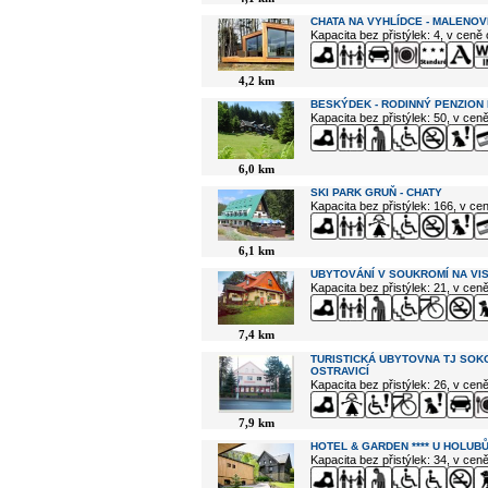
CHATA NA VYHLÍDCE - MALENOV
Kapacita bez přistýlek: 4, v ceně
4,2 km
BESKÝDEK - RODINNÝ PENZION 
Kapacita bez přistýlek: 50, v cen
6,0 km
SKI PARK GRUŇ - CHATY
Kapacita bez přistýlek: 166, v c
6,1 km
UBYTOVÁNÍ V SOUKROMÍ NA VI
Kapacita bez přistýlek: 21, v cen
7,4 km
TURISTICKÁ UBYTOVNA TJ SOK
OSTRAVICÍ
Kapacita bez přistýlek: 26, v cen
7,9 km
HOTEL & GARDEN **** U HOLUBŮ
Kapacita bez přistýlek: 34, v cen