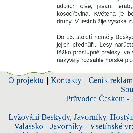
údolích olše, jasan, jeřáb
kosodřevina. Květena je b
druhy. V lesích žije vysoká z
Do 15. století neměly Besky
jejich předhůří. Lesy narůs
těžko prostupné pralesy, ve v
nazývaly rozsáhlé horské ploc
O projektu
|
Kontakty
|
Ceník reklam
Sou
Průvodce Českem - 
Lyžování Beskydy, Javorníky, Hostý
Valašsko - Javorníky - Vsetínské vr