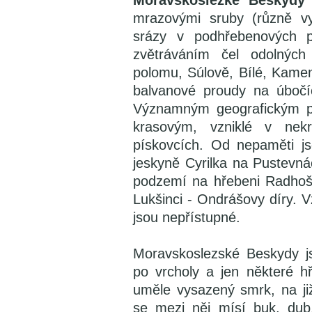
Moravskoslezké Beskydy
mrazovými sruby (různě vy
srázy v podhřebenových p
zvětráváním čel odolných
polomu, Súlově, Bílé, Kame
balvanové proudy na úbočí
Významným geografickým p
krasovým, vzniklé v nek
pískovcích. Od nepaměti j
jeskyně Cyrilka na Pustevná
podzemí na hřebeni Radhoš
Lukšinci - Ondrášovy díry. 
jsou nepřístupné.
Moravskoslezské Beskydy j
po vrcholy a jen některé h
uměle vysazený smrk, na ji
se mezi něj mísí buk, dub,