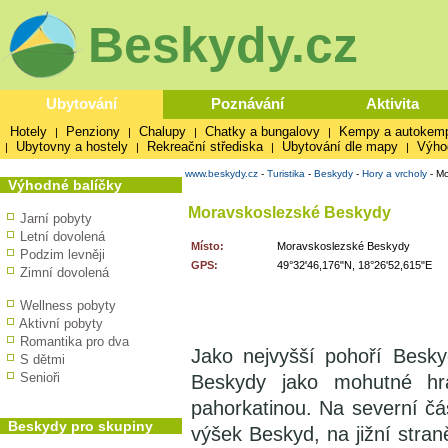
Beskydy.cz
Ubytování
Poznávání
Aktivita
Hotely
Penziony
Chalupy
Chatky a bungalovy
Kempy a autokem
|
|
|
|
Ubytovny a hostely
Rekreační střediska
Ubytování dle mapy
Výho
|
|
|
|
www.beskydy.cz
-
Turistika
-
Beskydy
-
Hory a vrcholy
-
Mo
Výhodné balíčky
Moravskoslezské Beskydy
Jarní pobyty
Letní dovolená
Místo:
Moravskoslezské Beskydy
Podzim levněji
GPS:
49°32'46,176"N, 18°26'52,615"E
Zimní dovolená
Wellness pobyty
Aktivní pobyty
Romantika pro dva
Jako nejvyšší pohoří Besk
S dětmi
Senioři
Beskydy jako mohutné hr
pahorkatinou. Na severní čás
Beskydy pro skupiny
výšek Beskyd, na jižní stran