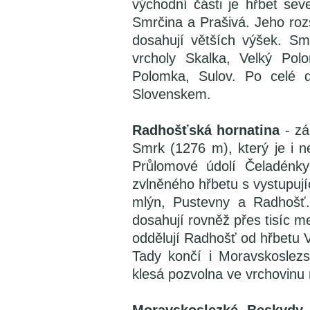
východní části je hřbet sev
Smrčina a Prašivá. Jeho roz
dosahují větších výšek. S
vrcholy Skalka, Velký Pol
Polomka, Sulov. Po celé d
Slovenskem.
Radhošťská hornatina
- zá
Smrk (1276 m), který je i n
Průlomové údolí Čeladénky
zvlněného hřbetu s vystupuj
mlýn, Pustevny a Radhošť.
dosahují rovněž přes tisíc m
oddělují Radhošť od hřbetu 
Tady končí i Moravskoslez
klesá pozvolna ve vrchovin