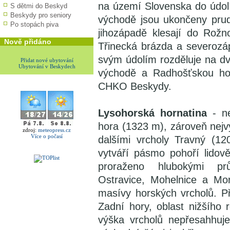
na území Slovenska do údolí
S dětmi do Beskyd
Beskydy pro seniory
východě jsou ukončeny pru
Po stopách piva
jihozápadě klesají do Rož
Nově přidáno
Třinecká brázda a severozá
svým údolím rozděluje na dv
Přidat nové ubytování
Ubytování v Beskydech
východě a Radhošťskou ho
CHKO Beskydy.
Lysohorská hornatina
- ne
hora (1323 m), zároveň nejv
zdroj:
meteopress.cz
Více o počasí
dalšími vrcholy Travný (1
vytváří pásmo pohoří lidov
proraženo hlubokými pr
Ostravice, Mohelnice a Mor
masívy horských vrcholů. Při
Zadní hory, oblast nižšího r
výška vrcholů nepřesahhuj