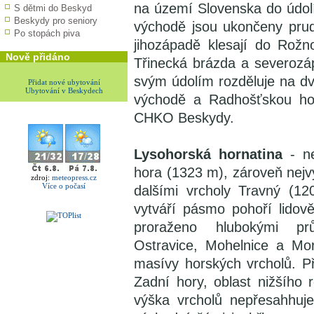
na území Slovenska do údolí
S dětmi do Beskyd
Beskydy pro seniory
východě jsou ukončeny pru
Po stopách piva
jihozápadě klesají do Rož
Nově přidáno
Třinecká brázda a severozá
svým údolím rozděluje na dv
Přidat nové ubytování
Ubytování v Beskydech
východě a Radhošťskou ho
CHKO Beskydy.
Lysohorská hornatina
- ne
hora (1323 m), zároveň nejv
zdroj:
meteopress.cz
Více o počasí
dalšími vrcholy Travný (1
vytváří pásmo pohoří lidov
proraženo hlubokými pr
Ostravice, Mohelnice a Mor
masívy horských vrcholů. Při
Zadní hory, oblast nižšího r
výška vrcholů nepřesahhuj