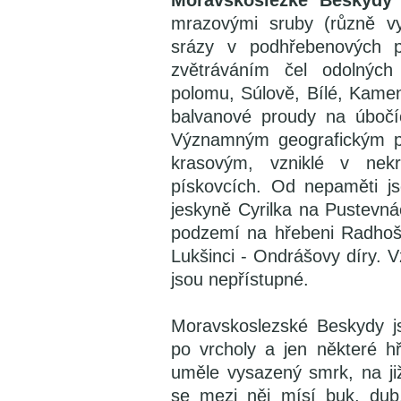
Moravskoslezké Beskydy
mrazovými sruby (různě vy
srázy v podhřebenových p
zvětráváním čel odolných
polomu, Súlově, Bílé, Kame
balvanové proudy na úbočí
Významným geografickým p
krasovým, vzniklé v nek
pískovcích. Od nepaměti j
jeskyně Cyrilka na Pustevná
podzemí na hřebeni Radhoš
Lukšinci - Ondrášovy díry. 
jsou nepřístupné.
Moravskoslezské Beskydy j
po vrcholy a jen některé h
uměle vysazený smrk, na ji
se mezi něj mísí buk, dub,