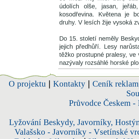
údolích olše, jasan, jeřáb
kosodřevina. Květena je b
druhy. V lesích žije vysoká z
Do 15. století neměly Besky
jejich předhůří. Lesy narůs
těžko prostupné pralesy, ve v
nazývaly rozsáhlé horské ploc
O projektu
|
Kontakty
|
Ceník reklam
Sou
Průvodce Českem - 
Lyžování Beskydy, Javorníky, Hostý
Valašsko - Javorníky - Vsetínské vr