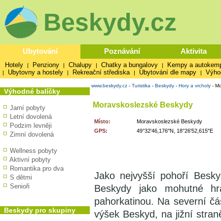
Beskydy.cz
Ubytování
Poznávání
Aktivita
Hotely
Penziony
Chalupy
Chatky a bungalovy
Kempy a autokem
|
|
|
|
Ubytovny a hostely
Rekreační střediska
Ubytování dle mapy
Výho
|
|
|
|
www.beskydy.cz
-
Turistika
-
Beskydy
-
Hory a vrcholy
-
Mo
Výhodné balíčky
Moravskoslezské Beskydy
Jarní pobyty
Letní dovolená
Místo:
Moravskoslezské Beskydy
Podzim levněji
GPS:
49°32'46,176"N, 18°26'52,615"E
Zimní dovolená
Wellness pobyty
Aktivní pobyty
Romantika pro dva
Jako nejvyšší pohoří Besk
S dětmi
Senioři
Beskydy jako mohutné hr
pahorkatinou. Na severní čás
Beskydy pro skupiny
výšek Beskyd, na jižní stran