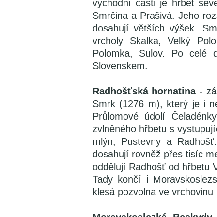
východní části je hřbet sev
Smrčina a Prašivá. Jeho roz
dosahují větších výšek. S
vrcholy Skalka, Velký Pol
Polomka, Sulov. Po celé d
Slovenskem.
Radhošťská hornatina
- zá
Smrk (1276 m), který je i n
Průlomové údolí Čeladénky
zvlněného hřbetu s vystupuj
mlýn, Pustevny a Radhošť.
dosahují rovněž přes tisíc m
oddělují Radhošť od hřbetu 
Tady končí i Moravskoslez
klesá pozvolna ve vrchovin