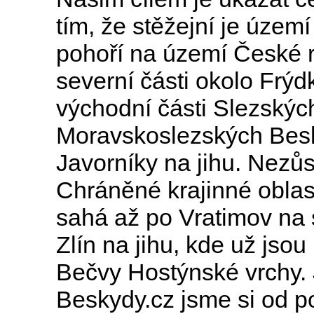
tím, že stěžejní je úze
pohoří na území České r
severní části okolo Frýd
východní části Slezských
Moravskoslezských Besk
Javorníky na jihu. Nezů
Chráněné krajinné oblas
sahá až po Vratimov na 
Zlín na jihu, kde už jso
Bečvy Hostýnské vrchy. J
Beskydy.cz jsme si od po