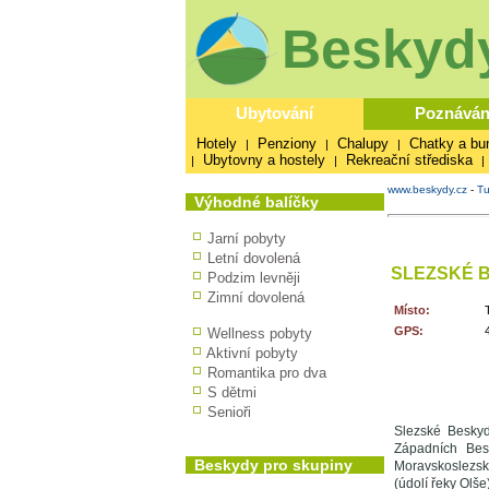
Beskydy
Ubytování
Poznáván
Hotely
Penziony
Chalupy
Chatky a bu
|
|
|
Ubytovny a hostely
Rekreační střediska
|
|
|
www.beskydy.cz
-
Tu
Výhodné balíčky
Jarní pobyty
Letní dovolená
SLEZSKÉ 
Podzim levněji
Zimní dovolená
Místo:
GPS:
Wellness pobyty
Aktivní pobyty
Romantika pro dva
S dětmi
Senioři
Slezské Beskyd
Západních Bes
Beskydy pro skupiny
Moravskoslezsk
(údolí řeky Olše