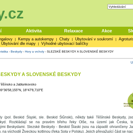
.cz
í
Aktivita
Relaxace
Akce
Sl
ngalovy
Kempy a autokempy
Chaty
Ubytování v soukromí
Agroturi
|
|
|
|
Ubytování dle mapy
Výhodné ubytovací balíčky
|
ristika
-
Beskydy
-
Hory a vrcholy
-
SLEZSKÉ BESKYDY A SLOVENSKÉ BESKYDY
U
BESKYDY A SLOVENSKÉ BESKYDY
Těšínsko a Jablunkovsko
49°36'58,155"N, 18°47'8,710"E
y (pol. Beskid Śląski, sle. Beskid Ślůnski), někdy také Těšínské Beskydy, js
kyd. Rozkládají se na pravém břehu řeky Olše, na území jak Česka, ta
ými Beskydami. Slezské Beskydy - Beskid Šlaski jsou na západě ohraničeny J
), na východě Živeckou kotlinou (řeka Soła v Polsku). Jejich převažující část se na