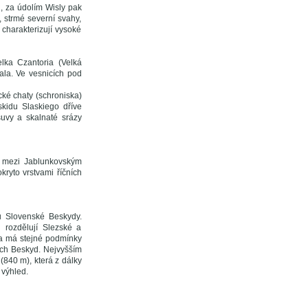
u, za údolím Wisly pak
, strmé severní svahy,
charakterizují vysoké
ka Czantoria (Velká
iala. Ve vesnicích pod
ické chaty (schroniska)
skidu Slaskiego dříve
suvy a skalnaté srázy
sz mezi Jablunkovským
ryto vrstvami říčních
u Slovenské Beskydy.
 rozdělují Slezské a
tva má stejné podmínky
ých Beskyd. Nejvyšším
(840 m), která z dálky
 výhled.