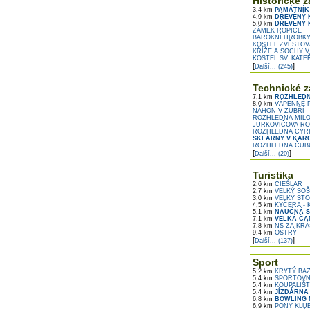
Historické z
3,4 km
PAMÁTNÍK
4,9 km
DŘEVĚNÝ 
5,0 km
DŘEVĚNÝ K
ZÁMEK ROPICE
BAROKNÍ HROBKY
KOSTEL ZVĚSTOVÁ
KŘÍŽE A SOCHY V
KOSTEL SV. KATE
[
]
Další... (245)
Technické z
7,1 km
ROZHLEDN
8,0 km
VÁPENNÉ 
NÁHON V ZUBŘÍ
ROZHLEDNA MILO
JURKOVIČOVA RO
ROZHLEDNA CYRI
SKLÁRNY V KAR
ROZHLEDNA ČUB
[
]
Další... (20)
Turistika
2,6 km
CIEŚLAR
2,7 km
VELKÝ SO
3,0 km
VELKÝ STO
4,5 km
KYČERA - 
5,1 km
NAUČNÁ S
7,1 km
VELKÁ ČA
7,8 km
NS ZA KRÁ
9,4 km
OSTRÝ
[
]
Další... (137)
Sport
5,2 km
KRYTÝ BAZ
5,4 km
SPORTOVNÍ
5,4 km
KOUPALIŠT
5,4 km
JÍZDÁRNA 
6,8 km
BOWLING 
6,9 km
PONY KLUB