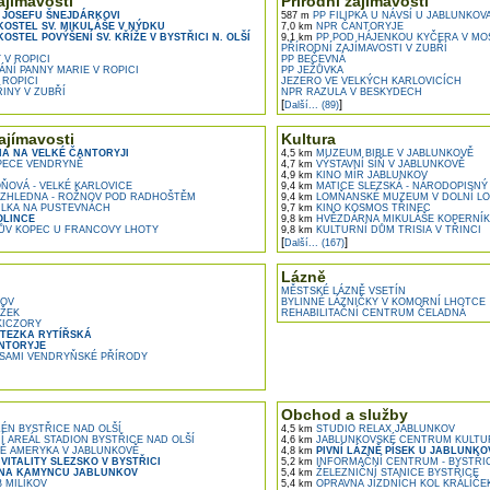
ajímavosti
Přírodní zajímavosti
 JOSEFU ŠNEJDÁRKOVI
587 m
PP FILIPKA U NÁVSÍ U JABLUNKOV
KOSTEL SV. MIKULÁŠE V NÝDKU
7,0 km
NPR ČANTORYJE
OSTEL POVÝŠENÍ SV. KŘÍŽE V BYSTŘICI N. OLŠÍ
9,1 km
PP POD HÁJENKOU KYČERA V MO
PŘÍRODNÍ ZAJÍMAVOSTI V ZUBŘÍ
 V ROPICI
PP BEČEVNÁ
NÍ PANNY MARIE V ROPICI
PP JEŽŮVKA
 ROPICI
JEZERO VE VELKÝCH KARLOVICÍCH
ŘINY V ZUBŘÍ
NPR RAZULA V BESKYDECH
[
]
Další... (89)
ajímavosti
Kultura
A NA VELKÉ ČANTORYJI
4,5 km
MUZEUM BIBLE V JABLUNKOVĚ
PECE VENDRYNĚ
4,7 km
VÝSTAVNÍ SÍŇ V JABLUNKOVĚ
4,9 km
KINO MÍR JABLUNKOV
ŇOVÁ - VELKÉ KARLOVICE
9,4 km
MATICE SLEZSKÁ - NÁRODOPISNÝ
ZHLEDNA - ROŽNOV POD RADHOŠTĚM
9,4 km
LOMŇANSKÉ MUZEUM V DOLNÍ L
LKA NA PUSTEVNÁCH
9,7 km
KINO KOSMOS TŘINEC
OLINCE
9,8 km
HVĚZDÁRNA MIKULÁŠE KOPERNÍKA
ŮV KOPEC U FRANCOVY LHOTY
9,8 km
KULTURNÍ DŮM TRISIA V TŘINCI
[
]
Další... (167)
Lázně
MĚSTSKÉ LÁZNĚ VSETÍN
ŠOV
BYLINNÉ LÁZNIČKY V KOMORNÍ LHOTCE
ŽEK
REHABILITAČNÍ CENTRUM ČELADNÁ
KICZORY
TEZKA RYTÍŘSKÁ
NTORYJE
SAMI VENDRYŇSKÉ PŘÍRODY
Obchod a služby
ÉN BYSTŘICE NAD OLŠÍ
4,5 km
STUDIO RELAX JABLUNKOV
 AREÁL STADION BYSTŘICE NAD OLŠÍ
4,6 km
JABLUNKOVSKÉ CENTRUM KULTUR
Ě AMERYKA V JABLUNKOVĚ
4,8 km
PIVNÍ LÁZNĚ PÍSEK U JABLUNKO
VITALITY SLEZSKO V BYSTŘICI
5,2 km
INFORMAČNÍ CENTRUM - BYSTŘI
NA KAMYNCU JABLUNKOV
5,4 km
ŽELEZNIČNÍ STANICE BYSTŘICE
 MILÍKOV
5,4 km
OPRAVNA JÍZDNÍCH KOL KRÁLÍČEK