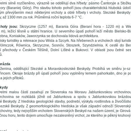
velmi silně rozčleněno, výrazně se oddělují dva hřbety: pásmo Čantoryje a Stožk
ry (Baraniej Góry). Pro stavbu tohoto pohoří jsou charakteristická hluboká údolí
ým převýšením mezi některými vrcholy a oblé hřbety i vrcholy. Slezské Beskydy 
, až 1300 mm za rok. Průměrná roční teplota 6-7 °C.
holy jsou:
Skrzyczne (1257 m), Barania Góra (Beraní hora - 1220 m) a Wiel
 m), ležící těsně u státní hranice. U severního úpatí pohoří leží město Bielsko-B
stebna, Koniaków, Jaworzynka se dochovala lidová architektura.
isky turistiky a rekreace jsou Wisla a Szcyrk. Na hřebenech a vrcholech stojí turist
, Klimczok, Równica, Skrzyczne, Sosnóv, Stoszerk, Szyndzielnia. K cestě do Be
ční přechody v Českém Těšíně, Dolní Lištné a Bukovci. V oblasti jsou četné se
ů.
brázda
níženina, oddělující Slezské a Moravskoslezské Beskydy. Probíhá ve směru jv-
ncem. Okraje brázdy při úpatí pohoří jsou vyplněny lemem pahorkatin, dno je pok
 jejich přítoků.
kydy
elmi malou částí zasahují ze Slovenska na Moravu Jablunkovskou vrchovino
rchovina se rozkládá jižně od Jablunkova a spolu s Jablunkovskou brázdou
 Beskydy. Z hlediska geologické stavby, podnebí, výskytu rostlinstva a živočišs
lezské Beskydy. Z geomorfologického hlediska je však západní odnoží Slovensk
rchoviny, tedy nejvyšším vrcholem Slovenských Beskyd na našem území, je Girová 
nou horu, tento dojem umocňuje nezalesněný vrchol, ze kterého je pěkný kruhový