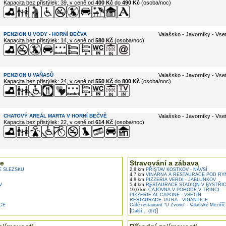
Kapacita bez přistýlek: 39, v ceně od
400 Kč
do
490 Kč
(osoba/noc)
PENZION U VODY - HORNÍ BEČVA
Valašsko - Javorníky - Vse
Kapacita bez přistýlek: 14, v ceně od
580 Kč
(osoba/noc)
PENZION U VAŇASŮ
Valašsko - Javorníky - Vse
Kapacita bez přistýlek: 24, v ceně od
550 Kč
do
800 Kč
(osoba/noc)
CHATOVÝ AREÁL MARTA V HORNÍ BEČVĚ
Valašsko - Javorníky - Vse
Kapacita bez přistýlek: 22, v ceně od
614 Kč
(osoba/noc)
e
Stravování a zábava
 SLEZSKU
2,8 km
PŘÍSTAV KOSTKOV - NÁVSÍ
4,7 km
VINÁRNA A RESTAURACE POD RY
4,8 km
PIZZERIA VERDI - JABLUNKOV
V
5,4 km
RESTAURACE STADION V BYSTŘIC
10,0 km
ČAJOVNA V POHODĚ V TŘINCI
PIZZERIE AL CAPONE - VSETÍN
RESTAURACE TATRA - VIGANTICE
CE
Café restaurant "U Zvonu" - Valašské Meziříč
[
]
Další... (67)