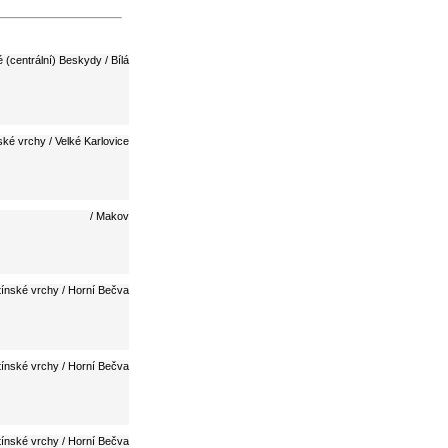
(centrální) Beskydy / Bílá
ské vrchy / Velké Karlovice
/ Makov
tínské vrchy / Horní Bečva
tínské vrchy / Horní Bečva
tínské vrchy / Horní Bečva