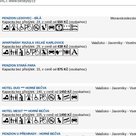
CÍ: www.beskydy.cz
e ...
PENZION LEDOVEC - BÍLÁ
Moravskoslezské 
Kapacita bez přistýlek: 24, v ceně od
650 Kč
(osoba/noc)
APARTMÁNY RAZULA VELKÉ KARLOVICE
Valašsko - Javorníky - Vsetín
Kapacita bez přistýlek: 29, v ceně od
438 Kč
(osoba/noc)
PENZION STARÁ FARA
Kapacita bez přistýlek: 15, v ceně od
875 Kč
(osoba/noc)
HOTEL DUO *** HORNÍ BEČVA
Valašsko - Javorníky - Vse
Kapacita bez přistýlek: 140, v ceně od
1450 Kč
(osoba/noc)
HOTEL MESIT *** HORNÍ BEČVA
Valašsko - Javorníky - Vse
Kapacita bez přistýlek: 105, v ceně od
1490 Kč
(osoba/noc)
PENZION U PŘEHRADY - HORNÍ BEČVA
Valašsko - Javorníky - Vse