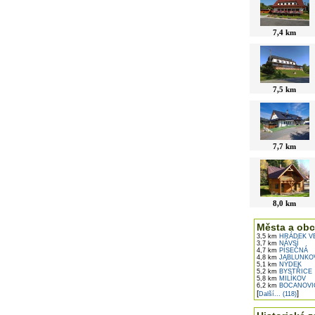
7,4 km
7,5 km
7,7 km
8,0 km
Města a obc
3,5 km
HRÁDEK VE
3,7 km
NÁVSÍ
4,7 km
PÍSEČNÁ
4,8 km
JABLUNKO
5,1 km
NÝDEK
5,2 km
BYSTŘICE
5,8 km
MILÍKOV
6,2 km
BOCANOVI
[
]
Další... (118)