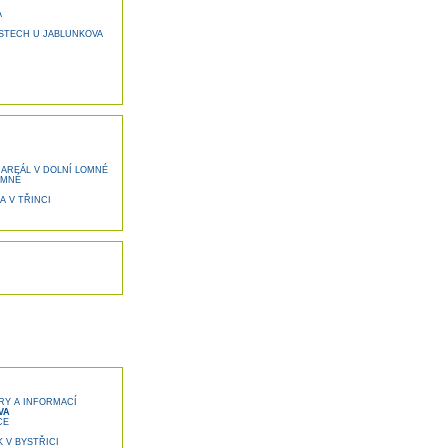
A
STECH U JABLUNKOVA
 AREÁL V DOLNÍ LOMNÉ
OMNÉ
 V TŘINCI
Y A INFORMACÍ
VA
CE
 V BYSTŘICI