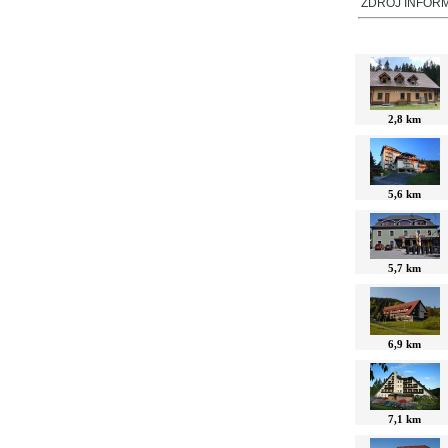
ZDROJ INFORMA
V okolí najdet
2,8 km
5,6 km
5,7 km
6,9 km
7,1 km