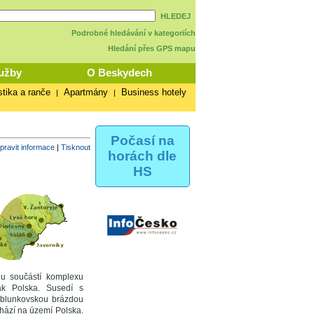
HLEDEJ
Podrobné hledávání v kategoriích
Hledání přes GPS mapu
užby
O Beskydech
stika a ranče
Apartmány
Business hotely
|
|
Počasí na
pravit informace
|
Tisknout
horách dle
HS
ou součástí komplexu
k Polska. Susedí s
ablunkovskou brázdou
chází na území Polska.