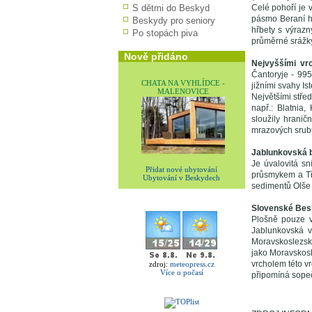
S dětmi do Beskyd
Celé pohoří je 
pásmo Beraní ho
Beskydy pro seniory
hřbety s výrazn
Po stopách piva
průměrné srážky
Nově přidáno
Nejvyššími vrc
Čantoryje - 995
CHATA NA VYHLÍDCE -
jižními svahy I
MALENOVICE
Největšími střed
např.: Blatnia
sloužily hrani
mrazových srub
Jablunkovská 
Je úvalovitá s
Přidat nové ubytování
průsmykem a Tři
Ubytování v Beskydech
sedimentů Olše a
Slovenské Bes
Plošně pouze v
Jablunkovská v
Moravskoslezské
jako Moravskos
vrcholem této v
zdroj:
meteopress.cz
Více o počasí
připomíná sopeč