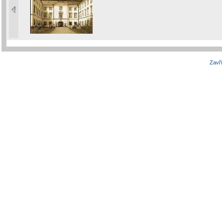
Zavří