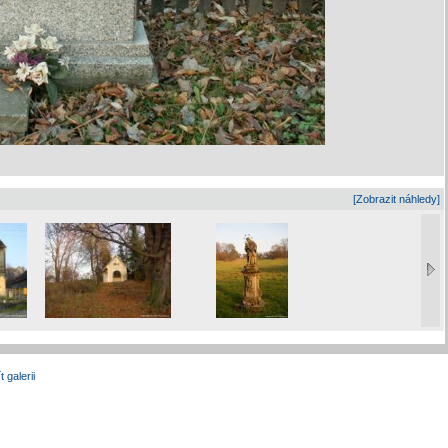
[Zobrazit náhledy]
t galerii