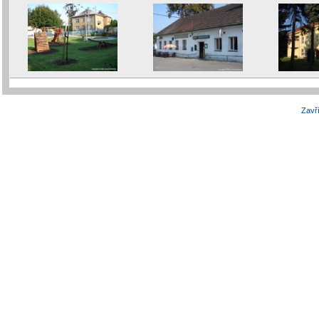
Zavří