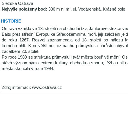
Slezská Ostrava
Nejvýše položený bod:
336 m n. m., ul. Vodárenská, Krásné pole
HISTORIE
Ostrava vznikla ve 13. století na obchodní tzv. Jantarové stezce ve
Baltu přes střední Evropu ke Středozemnímu moři, její založení je 
do roku 1267. Rozvoj zaznamenala od 18. století po nálezu kv
černého uhlí. K největšímu rozmachu průmyslu a nárůstu obyvat
začátkem 20. století.
Po roce 1989 se struktura průmyslu i tvář města bouřlivě mění, Os
stává významným centrem kultury, obchodu a sportu, těžba uhlí 
města skončila v roce 1994.
Zdroj informací: www.ostrava.cz