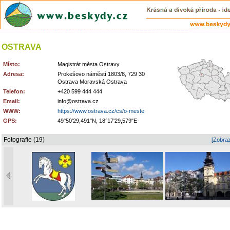
OSTRAVA
Místo:
Magistrát města Ostravy
Adresa:
Prokešovo náměstí 1803/8, 729 30
Ostrava Moravská Ostrava
Telefon:
+420 599 444 444
Email:
info@ostrava.cz
WWW:
https://www.ostrava.cz/cs/o-meste
GPS:
49°50'29,491"N, 18°17'29,579"E
Fotografie (19)
[Zobraz