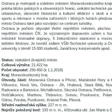
Ostrava je metropolí a sídelním městem Moravskoslezského kraj
poloha blízko polských a slovenských hranic, unikátní technické p
urbanismus, obrovské historické a kulturní dědictví v okolí a 
sportu a rekreace v mnoha zařízeních i blízkých horách předz
město Ostravu také jako rozvíjející se centrum turistiky.
Ostrava je počtem obyvatel třetím největším městem, plochou
největším městem ČR. Je významným dopravním uzlem s hust
městské hromadné dopravy, 5 železničními stanicemi a mezin
letištěm Mošnov. Je rovněž sídlem VŠB-Technické univerzity a O
univerzity s téměř 15 000 studentů, Janáčkovy konzervatoře apod.
Status:
statutární (krajské) město
Celková výměra:
21.422 ha
Počet obyvatel:
290.450 (k 1.1.2018)
Kraj:
Moravskoslezský kraj
Obvody, části:
Moravská Ostrava a Přívoz, Mariánské Hory a 
Vítkovice, Nová Ves, Ostrava - Jih, Hrabová, Stará Bělá, No
Radvanice a Bartovice, Michálkovice, Slezská Ostrava, Petřkovice,
Hošťálkovice, Martinov, Třebovice, Svinov, Proskovice, Pola
Odrou, Poruba, Pustkovec, Krásné Pole, Plesná
Střední nadmořská výška:
227 m n. m.
Nejníže položený bod:
193 m n. m., křižovatka ulic Jan Marie a 