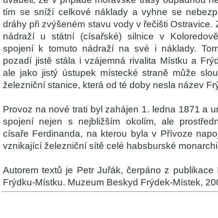
tím se sníží celkové náklady a vyhne se nebezp
dráhy při zvýšeném stavu vody v řečišti Ostravice. 
nádraží u státní (císařské) silnice v Koloredo
spojení k tomuto nádraží na své i náklady. Tom
pozadí jistě stála i vzájemná rivalita Místku a Fr
ale jako jistý ústupek místecké straně může slo
železniční stanice, která od té doby nesla název Fr
Provoz na nové trati byl zahájen 1. ledna 1871 a um
spojení nejen s nejbližším okolím, ale prostřed
císaře Ferdinanda, na kterou byla v Přívoze napoj
vznikající železniční sítě celé habsburské monarchi
Autorem textů je Petr Juřák, čerpáno z publikace
Frýdku-Místku. Muzeum Beskyd Frýdek-Místek, 20