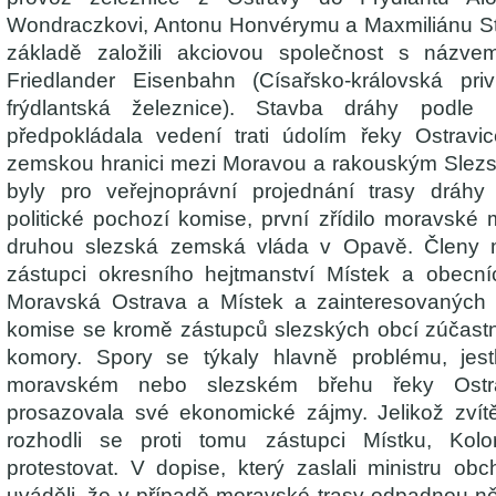
Wondraczkovi, Antonu Honvérymu a Maxmiliánu Stei
základě založili akciovou společnost s názvem
Friedlander Eisenbahn (Císařsko-královská priv
frýdlantská železnice). Stavba dráhy podl
předpokládala vedení trati údolím řeky Ostravice
zemskou hranici mezi Moravou a rakouským Slezs
byly pro veřejnoprávní projednání trasy dráhy
politické pochozí komise, první zřídilo moravské m
druhou slezská zemská vláda v Opavě. Členy 
zástupci okresního hejtmanství Místek a obecníc
Moravská Ostrava a Místek a zainteresovaných o
komise se kromě zástupců slezských obcí zúčastni
komory. Spory se týkaly hlavně problému, jes
moravském nebo slezském břehu řeky Ostra
prosazovala své ekonomické zájmy. Jelikož zvítěz
rozhodli se proti tomu zástupci Místku, Kol
protestovat. V dopise, který zaslali ministru ob
uváděli, že v případě moravské trasy odpadnou ně