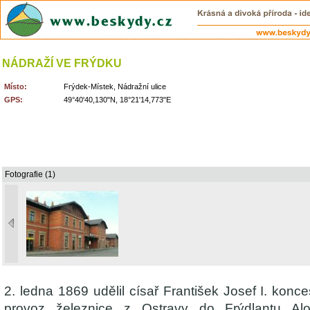
NÁDRAŽÍ VE FRÝDKU
Místo:
Frýdek-Místek, Nádražní ulice
GPS:
49°40'40,130"N, 18°21'14,773"E
Fotografie (1)
2. ledna 1869 udělil císař František Josef I. konce
provoz železnice z Ostravy do Frýdlantu Aloi