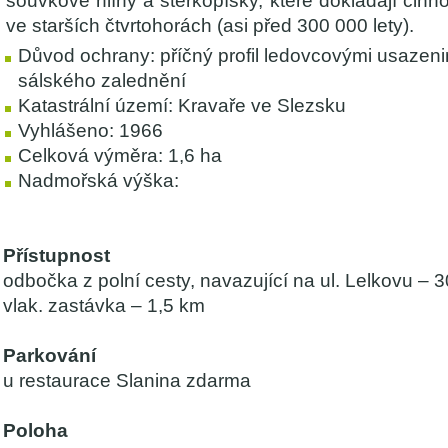
souvkové hlíny a štěrkopísky, které dokládají činn
ve starších čtvrtohorách (asi před 300 000 lety).
Důvod ochrany: příčný profil ledovcovými usazen
sálského zalednění
Katastrální území: Kravaře ve Slezsku
Vyhlášeno: 1966
Celková výměra: 1,6 ha
Nadmořská výška:
Přístupnost
odbočka z polní cesty, navazující na ul. Lelkovu – 
vlak. zastávka – 1,5 km
Parkování
u restaurace Slanina zdarma
Poloha