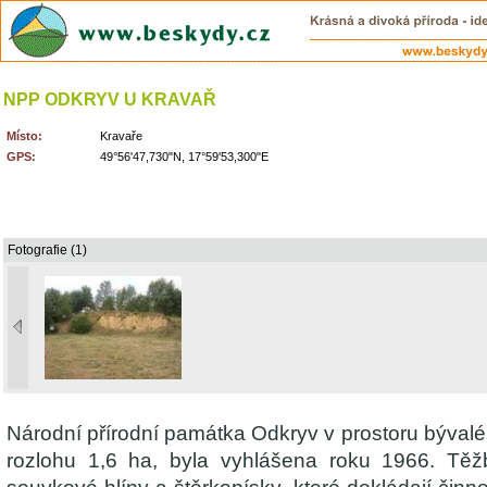
NPP ODKRYV U KRAVAŘ
Místo:
Kravaře
GPS:
49°56'47,730"N, 17°59'53,300"E
Fotografie (1)
Národní přírodní památka Odkryv v prostoru býval
rozlohu 1,6 ha, byla vyhlášena roku 1966. Těž