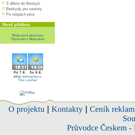
S dětmi do Beskyd
Beskydy pro seniory
Po stopách piva
Nově přidáno
Přidat nové ubytování
Ubytování v Beskydech
zdroj:
meteopress.cz
Více o počasí
O projektu
|
Kontakty
|
Ceník reklam
Sou
Průvodce Českem - 