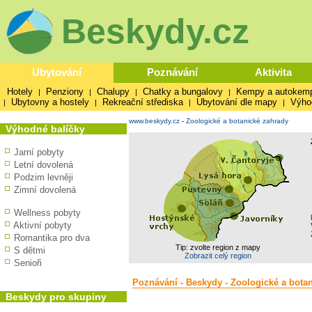
Beskydy.cz
Ubytování
Poznávání
Aktivita
Hotely
Penziony
Chalupy
Chatky a bungalovy
Kempy a autokem
|
|
|
|
Ubytovny a hostely
Rekreační střediska
Ubytování dle mapy
Výho
|
|
|
|
www.beskydy.cz
-
Zoologické a botanické zahrady
Výhodné balíčky
Jarní pobyty
Letní dovolená
Podzim levněji
Zimní dovolená
Wellness pobyty
Aktivní pobyty
Romantika pro dva
Tip: zvolte region z mapy
S dětmi
Zobrazit celý region
Senioři
Poznávání - Beskydy - Zoologické a bota
Beskydy pro skupiny