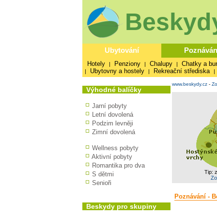
Beskydy
Ubytování
Poznáván
Hotely
Penziony
Chalupy
Chatky a bu
|
|
|
Ubytovny a hostely
Rekreační střediska
|
|
|
www.beskydy.cz
-
Zo
Výhodné balíčky
Jarní pobyty
Letní dovolená
Podzim levněji
Zimní dovolená
Wellness pobyty
Aktivní pobyty
Romantika pro dva
Tip: 
S dětmi
Zo
Senioři
Poznávání - B
Beskydy pro skupiny