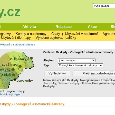
.cz
í
Aktivita
Relaxace
Akce
Sl
ngalovy
Kempy a autokempy
Chaty
Ubytování v soukromí
Agroturi
|
|
|
|
Ubytování dle mapy
Výhodné ubytovací balíčky
|
ologické a botanické zahrady
Zvoleno: Beskydy - Zoologické a botanické zahrady
Region
Typ
Moravskoslezské Beskydy
,
Novojičínsko a Frenštáts
Javorníky
,
Slezské Beskydy - Polsko
,
Hostýnské vrchy 
Beskydy
zvolte region z mapy
brazit celý region
eskydy - Zoologické a botanické zahrady