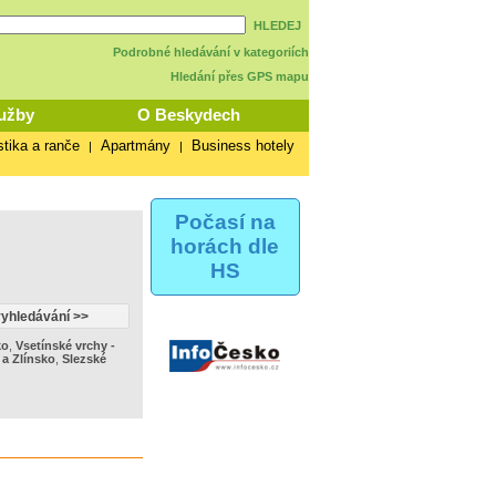
HLEDEJ
Podrobné hledávání v kategoriích
Hledání přes GPS mapu
užby
O Beskydech
stika a ranče
Apartmány
Business hotely
|
|
Počasí na
horách dle
HS
ko
,
Vsetínské vrchy -
a Zlínsko
,
Slezské