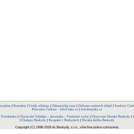
projektu
|
Kontakty
|
Ceník reklamy
|
Zákaznická zona
|
Ochrana osobních údajů
|
Soubory Cook
Průvodce Českem - InfoČesko.cz
|
InfoJeseníky.cz
 Frenštátsko
|
Ubytování Valašsko - Javorníky - Vsetínské vrchy
|
Ubytování Slezské Beskydy
|
|
Chalupy Beskydy
|
Koupání v Beskydech
|
Horská služba Beskydy
Copyright (C) 1998-2026 its Beskydy, s.r.o., všechna práva vyhrazena.