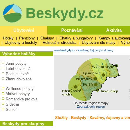
Beskydy.cz
Ubytování
Poznávání
Aktivita
Hotely
Penziony
Chalupy
Chatky a bungalovy
Kempy a autokem
|
|
|
|
Ubytovny a hostely
Rekreační střediska
Ubytování dle mapy
Výho
|
|
|
|
www.beskydy.cz
-
Kavárny, čajovny a vinárny
Výhodné balíčky
Jarní pobyty
Letní dovolená
Podzim levněji
Zimní dovolená
Wellness pobyty
Aktivní pobyty
Romantika pro dva
Tip: zvolte region z mapy
S dětmi
Zobrazit celý region
Senioři
Služby - Beskydy - Kavárny, čajovny a vi
Beskydy pro skupiny