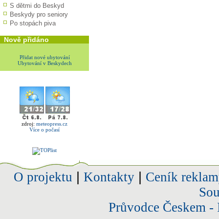
S dětmi do Beskyd
Beskydy pro seniory
Po stopách piva
Nově přidáno
Přidat nové ubytování
Ubytování v Beskydech
zdroj:
meteopress.cz
Více o počasí
O projektu
|
Kontakty
|
Ceník reklam
Sou
Průvodce Českem - 