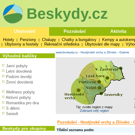
Beskydy.cz
Ubytování
Poznávání
Aktivita
Hotely
Penziony
Chalupy
Chatky a bungalovy
Kempy a autokem
|
|
|
|
Ubytovny a hostely
Rekreační střediska
Ubytování dle mapy
Výho
|
|
|
|
www.beskydy.cz
-
Hostýnské vrchy a Zlínsko
-
Galerie
Výhodné balíčky
Jarní pobyty
Letní dovolená
Podzim levněji
Zimní dovolená
Wellness pobyty
Aktivní pobyty
Romantika pro dva
Tip: zvolte region z mapy
S dětmi
Zobrazit celý region
Senioři
Poznávání - Hostýnské vrchy a Zlínsko - 
Beskydy pro skupiny
Třídění seznamu podle: