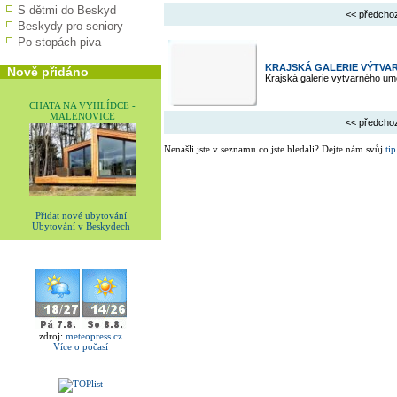
S dětmi do Beskyd
<< předcho
Beskydy pro seniory
Po stopách piva
KRAJSKÁ GALERIE VÝTVAR
Nově přidáno
Krajská galerie výtvarného umě
CHATA NA VYHLÍDCE -
MALENOVICE
<< předcho
Nenašli jste v seznamu co jste hledali? Dejte nám svůj
tip
Přidat nové ubytování
Ubytování v Beskydech
zdroj:
meteopress.cz
Více o počasí