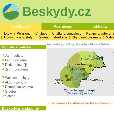
Beskydy.cz
Ubytování
Poznávání
Aktivita
Hotely
Penziony
Chalupy
Chatky a bungalovy
Kempy a autokem
|
|
|
|
Ubytovny a hostely
Rekreační střediska
Ubytování dle mapy
Výho
|
|
|
|
www.beskydy.cz
-
Hostýnské vrchy a Zlínsko
-
Galerie
Výhodné balíčky
Jarní pobyty
Letní dovolená
Podzim levněji
Zimní dovolená
Wellness pobyty
Aktivní pobyty
Romantika pro dva
Tip: zvolte region z mapy
S dětmi
Zobrazit celý region
Senioři
Poznávání - Hostýnské vrchy a Zlínsko - 
Beskydy pro skupiny