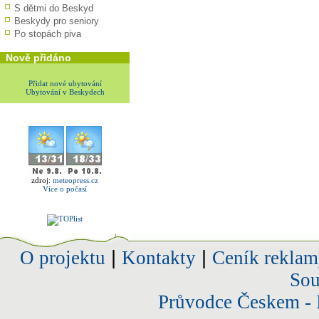
S dětmi do Beskyd
Beskydy pro seniory
Po stopách piva
Nově přidáno
Přidat nové ubytování
Ubytování v Beskydech
zdroj:
meteopress.cz
Více o počasí
O projektu
|
Kontakty
|
Ceník reklam
Sou
Průvodce Českem - 