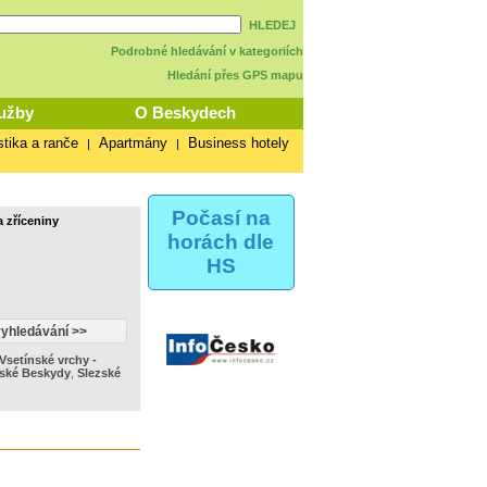
HLEDEJ
Podrobné hledávání v kategoriích
Hledání přes GPS mapu
užby
O Beskydech
stika a ranče
Apartmány
Business hotely
|
|
Počasí na
a zříceniny
horách dle
HS
Vsetínské vrchy -
ské Beskydy
,
Slezské