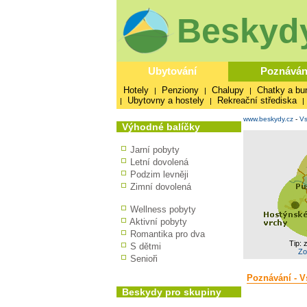
Beskydy
Ubytování
Poznáván
Hotely
Penziony
Chalupy
Chatky a bu
|
|
|
Ubytovny a hostely
Rekreační střediska
|
|
|
www.beskydy.cz
-
Vs
Výhodné balíčky
Jarní pobyty
Letní dovolená
Podzim levněji
Zimní dovolená
Wellness pobyty
Aktivní pobyty
Romantika pro dva
Tip: 
S dětmi
Zo
Senioři
Poznávání - Vs
Beskydy pro skupiny