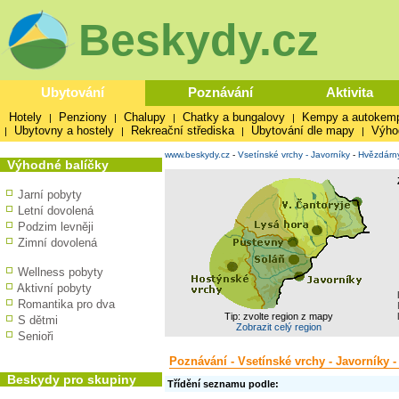
Beskydy.cz
Ubytování
Poznávání
Aktivita
Hotely
Penziony
Chalupy
Chatky a bungalovy
Kempy a autokem
|
|
|
|
Ubytovny a hostely
Rekreační střediska
Ubytování dle mapy
Výho
|
|
|
|
www.beskydy.cz
-
Vsetínské vrchy - Javorníky
-
Hvězdárn
Výhodné balíčky
Jarní pobyty
Letní dovolená
Podzim levněji
Zimní dovolená
Wellness pobyty
Aktivní pobyty
Romantika pro dva
Tip: zvolte region z mapy
S dětmi
Zobrazit celý region
Senioři
Poznávání - Vsetínské vrchy - Javorníky 
Beskydy pro skupiny
Třídění seznamu podle: