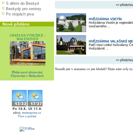
S dětmi do Beskyd
<< předcho
Beskydy pro seniory
Po stopách piva
HVĚZDÁRNA VSETÍN
Hvězdárna Vsetín je regionáln
Nově přidáno
současného ...
CHATA NA VYHLÍDCE -
MALENOVICE
HVĚZDÁRNA VALAŠSKÉ MEZ
Patří mezi velké hvězdárny Če
Hvězdárně ...
<< předcho
Nenašli jste v seznamu co jste hledali? Dejte nám svůj
tip
Přidat nové ubytování
Ubytování v Beskydech
zdroj:
meteopress.cz
Více o počasí