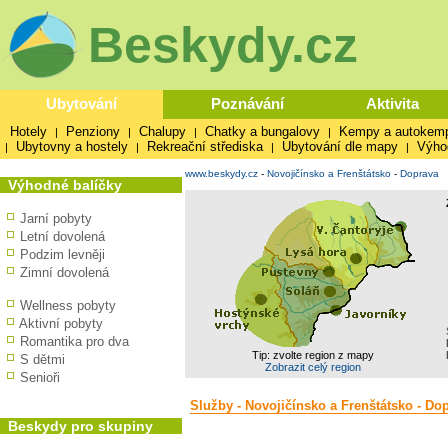
Beskydy.cz
Ubytování
Poznávání
Aktivita
Hotely
Penziony
Chalupy
Chatky a bungalovy
Kempy a autokem
|
|
|
|
Ubytovny a hostely
Rekreační střediska
Ubytování dle mapy
Výho
|
|
|
|
www.beskydy.cz
-
Novojičínsko a Frenštátsko
-
Doprava
Výhodné balíčky
Jarní pobyty
Letní dovolená
Podzim levněji
Zimní dovolená
Wellness pobyty
Aktivní pobyty
Romantika pro dva
Tip: zvolte region z mapy
S dětmi
Zobrazit celý region
Senioři
Služby - Novojičínsko a Frenštátsko - Do
Beskydy pro skupiny