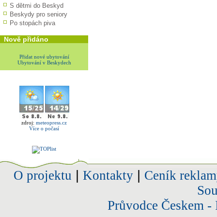
S dětmi do Beskyd
Beskydy pro seniory
Po stopách piva
Nově přidáno
Přidat nové ubytování
Ubytování v Beskydech
zdroj:
meteopress.cz
Více o počasí
O projektu
|
Kontakty
|
Ceník reklam
Sou
Průvodce Českem - 