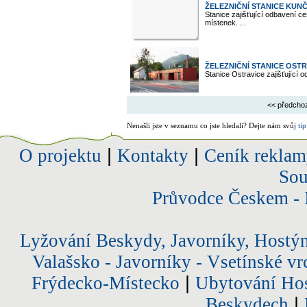
ŽELEZNIČNÍ STANICE KUN
Stanice zajišťující odbavení ce
místenek. ...
ŽELEZNIČNÍ STANICE OSTR
Stanice Ostravice zajišťující o
<< předcho
Nenašli jste v seznamu co jste hledali? Dejte nám svůj
tip
O projektu
|
Kontakty
|
Ceník reklam
Sou
Průvodce Českem - 
Lyžování Beskydy, Javorníky, Hostý
Valašsko - Javorníky - Vsetínské vr
Frýdecko-Místecko
|
Ubytování Hos
Beskydech
|