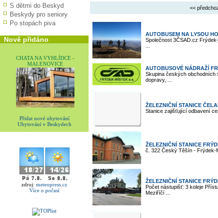
S dětmi do Beskyd
<< předcho
Beskydy pro seniory
Po stopách piva
AUTOBUSEM NA LYSOU H
Nově přidáno
Společnost 3ČSAD.cz Frýdek-M
...
CHATA NA VYHLÍDCE -
MALENOVICE
AUTOBUSOVÉ NÁDRAŽÍ FR
Skupina českých obchodních s
dopravy, ...
ŽELEZNIČNÍ STANICE ČEL
Stanice zajišťující odbavení ce
Přidat nové ubytování
Ubytování v Beskydech
ŽELEZNIČNÍ STANICE FRÝ
č. 322 Český Těšín - Frýdek-M
ŽELEZNIČNÍ STANICE FRÝ
zdroj:
meteopress.cz
Počet nástupišť: 3 koleje Přís
Více o počasí
Meziříčí ...