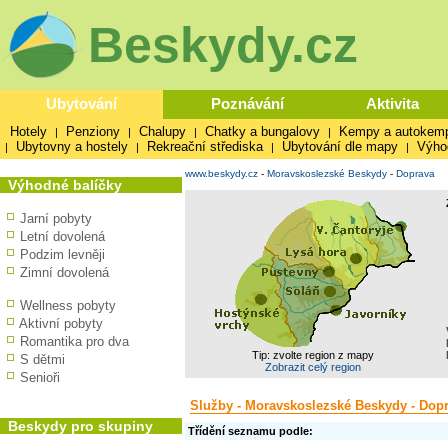
Beskydy.cz
Ubytování
Poznávání
Aktivita
Hotely
Penziony
Chalupy
Chatky a bungalovy
Kempy a autokem
|
|
|
|
Ubytovny a hostely
Rekreační střediska
Ubytování dle mapy
Výho
|
|
|
|
www.beskydy.cz
-
Moravskoslezské Beskydy
-
Doprava
Výhodné balíčky
Jarní pobyty
Letní dovolená
Podzim levněji
Zimní dovolená
Wellness pobyty
Aktivní pobyty
Romantika pro dva
Tip: zvolte region z mapy
S dětmi
Zobrazit celý region
Senioři
Služby - Moravskoslezské Beskydy - Dop
Beskydy pro skupiny
Třídění seznamu podle: