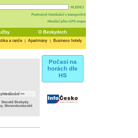
HLEDEJ
Podrobné hledávání v kategoriích
Hledání přes GPS mapu
užby
O Beskydech
stika a ranče
Apartmány
Business hotely
|
|
Počasí na
horách dle
HS
,
Slezské Beskydy
,
ky
,
Moravskoslezské