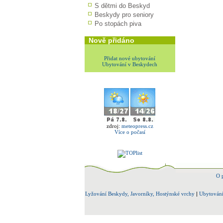
S dětmi do Beskyd
Beskydy pro seniory
Po stopách piva
Nově přidáno
Přidat nové ubytování
Ubytování v Beskydech
zdroj:
meteopress.cz
Více o počasí
O 
Lyžování Beskydy, Javorníky, Hostýnské vrchy
|
Ubytování