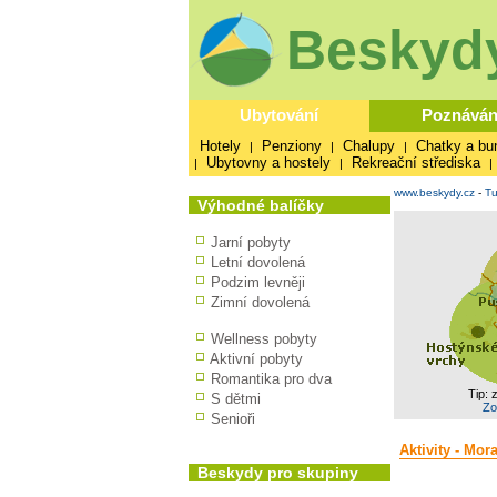
Beskydy
Ubytování
Poznáván
Hotely
Penziony
Chalupy
Chatky a bu
|
|
|
Ubytovny a hostely
Rekreační střediska
|
|
|
www.beskydy.cz
-
Tu
Výhodné balíčky
Jarní pobyty
Letní dovolená
Podzim levněji
Zimní dovolená
Wellness pobyty
Aktivní pobyty
Romantika pro dva
Tip: 
S dětmi
Zo
Senioři
Aktivity - Mor
Beskydy pro skupiny