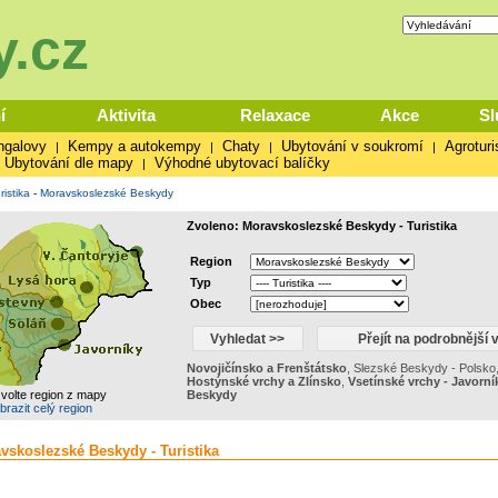
.cz
í
Aktivita
Relaxace
Akce
Sl
ngalovy
Kempy a autokempy
Chaty
Ubytování v soukromí
Agroturi
|
|
|
|
Ubytování dle mapy
Výhodné ubytovací balíčky
|
ristika
-
Moravskoslezské Beskydy
Zvoleno: Moravskoslezské Beskydy - Turistika
Region
Typ
Obec
Novojičínsko a Frenštátsko
,
Slezské Beskydy - Polsko
Hostýnské vrchy a Zlínsko
,
Vsetínské vrchy - Javorní
zvolte region z mapy
Beskydy
brazit celý region
avskoslezské Beskydy - Turistika