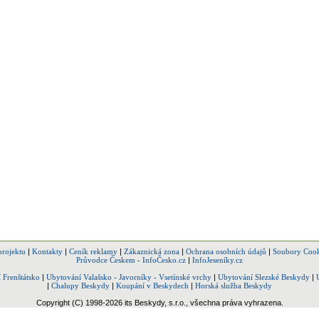
projektu
|
Kontakty
|
Ceník reklamy
|
Zákaznická zona
|
Ochrana osobních údajů
|
Soubory Cook
Průvodce Českem - InfoČesko.cz
|
InfoJeseníky.cz
 Frenštátsko
|
Ubytování Valašsko - Javorníky - Vsetínské vrchy
|
Ubytování Slezské Beskydy
|
|
Chalupy Beskydy
|
Koupání v Beskydech
|
Horská služba Beskydy
Copyright (C) 1998-2026 its Beskydy, s.r.o., všechna práva vyhrazena.