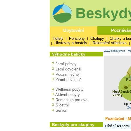
Beskydy
Ubytování
Poznáván
Hotely
Penziony
Chalupy
Chatky a bu
|
|
|
Ubytovny a hostely
Rekreační střediska
|
|
|
www.beskydy.cz
-
Mo
Výhodné balíčky
Jarní pobyty
Letní dovolená
Podzim levněji
Zimní dovolená
Wellness pobyty
Aktivní pobyty
Romantika pro dva
Tip: 
S dětmi
Zo
Senioři
Poznávání - M
Beskydy pro skupiny
Třídění seznamu