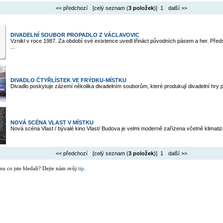
<< předchozí
[celý seznam (
3 položek
)] 1
další >>
DIVADELNÍ SOUBOR PROPADLO Z VÁCLAVOVIC
Vznikl v roce 1987. Za období své exixtence uvedl třináct původních pásem a her. Předs
...
DIVADLO ČTYŘLÍSTEK VE FRÝDKU-MÍSTKU
Divadlo poskytuje zázemí několika divadelním souborům, které produkují divadelní hry pro
NOVÁ SCÉNA VLAST V MÍSTKU
Nová scéna Vlast / bývalé kino Vlast/ Budova je velmi moderně zařízena včetně klimatizac
<< předchozí
[celý seznam (
3 položek
)] 1
další >>
mu co jste hledali? Dejte nám svůj
tip
.