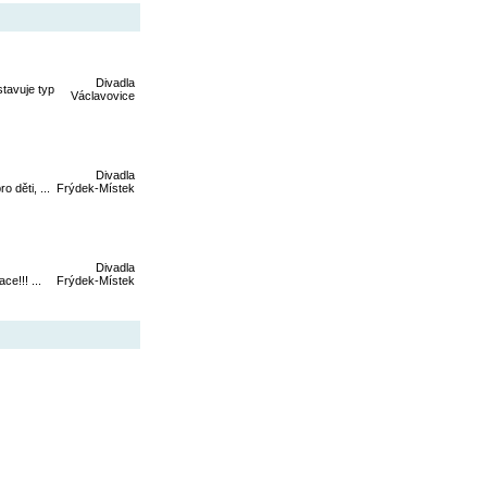
Divadla
tavuje typ
Václavovice
Divadla
 děti, ...
Frýdek-Místek
Divadla
e!!! ...
Frýdek-Místek