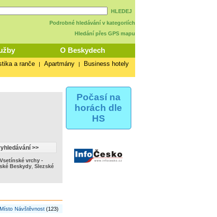
HLEDEJ
Podrobné hledávání v kategoriích
Hledání přes GPS mapu
užby
O Beskydech
stika a ranče
Apartmány
Business hotely
|
|
Počasí na
horách dle
HS
Vsetínské vrchy -
ské Beskydy
,
Slezské
Místo
Návštěvnost
(123)