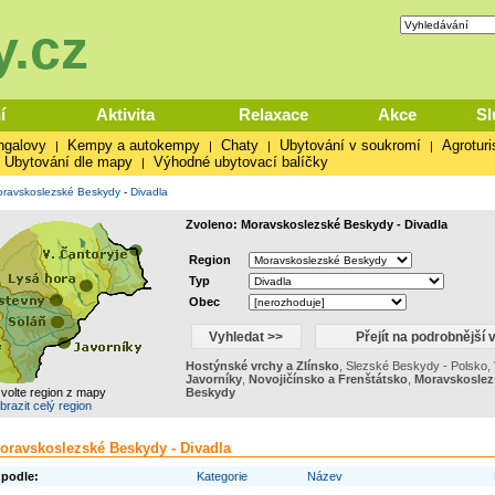
.cz
í
Aktivita
Relaxace
Akce
Sl
ngalovy
Kempy a autokempy
Chaty
Ubytování v soukromí
Agroturi
|
|
|
|
Ubytování dle mapy
Výhodné ubytovací balíčky
|
ravskoslezské Beskydy
-
Divadla
Zvoleno: Moravskoslezské Beskydy - Divadla
Region
Typ
Obec
Hostýnské vrchy a Zlínsko
,
Slezské Beskydy - Polsko
,
Javorníky
,
Novojičínsko a Frenštátsko
,
Moravskoslez
zvolte region z mapy
Beskydy
brazit celý region
oravskoslezské Beskydy - Divadla
 podle:
Kategorie
Název