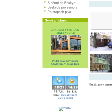
S dětmi do Beskyd
Beskydy pro seniory
Po stopách piva
Nově přidáno
CHATA NA VYHLÍDCE -
MALENOVICE
Přidat nové ubytování
Ubytování v Beskydech
Nenašli jste v sezna
zdroj:
meteopress.cz
Více o počasí