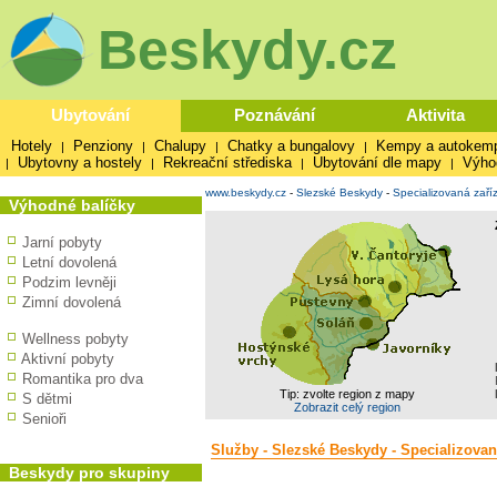
Beskydy.cz
Ubytování
Poznávání
Aktivita
Hotely
Penziony
Chalupy
Chatky a bungalovy
Kempy a autokem
|
|
|
|
Ubytovny a hostely
Rekreační střediska
Ubytování dle mapy
Výho
|
|
|
|
www.beskydy.cz
-
Slezské Beskydy
-
Specializovaná zaří
Výhodné balíčky
Jarní pobyty
Letní dovolená
Podzim levněji
Zimní dovolená
Wellness pobyty
Aktivní pobyty
Romantika pro dva
Tip: zvolte region z mapy
S dětmi
Zobrazit celý region
Senioři
Služby - Slezské Beskydy - Specializovan
Beskydy pro skupiny