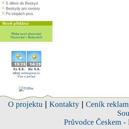
S dětmi do Beskyd
Beskydy pro seniory
Po stopách piva
Nově přidáno
Přidat nové ubytování
Ubytování v Beskydech
zdroj:
meteopress.cz
Více o počasí
O projektu
|
Kontakty
|
Ceník reklam
Sou
Průvodce Českem - 