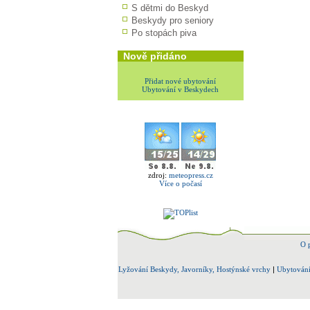
S dětmi do Beskyd
Beskydy pro seniory
Po stopách piva
Nově přidáno
Přidat nové ubytování
Ubytování v Beskydech
zdroj:
meteopress.cz
Více o počasí
O 
Lyžování Beskydy, Javorníky, Hostýnské vrchy
|
Ubytování