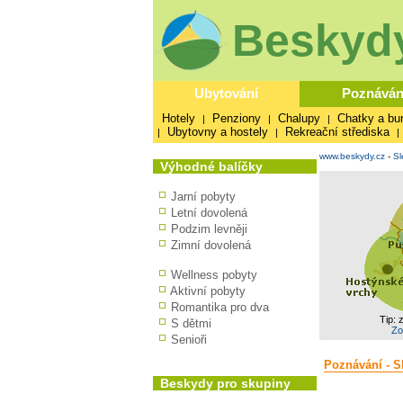
Beskydy
Ubytování
Poznáván
Hotely
Penziony
Chalupy
Chatky a bu
|
|
|
Ubytovny a hostely
Rekreační střediska
|
|
|
www.beskydy.cz
-
Sl
Výhodné balíčky
Jarní pobyty
Letní dovolená
Podzim levněji
Zimní dovolená
Wellness pobyty
Aktivní pobyty
Romantika pro dva
Tip: 
S dětmi
Zo
Senioři
Poznávání - S
Beskydy pro skupiny