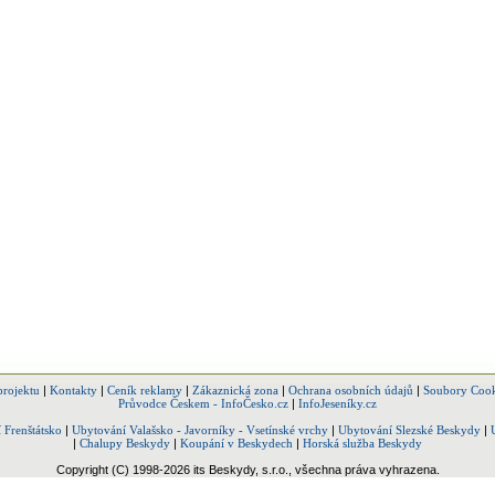
projektu
|
Kontakty
|
Ceník reklamy
|
Zákaznická zona
|
Ochrana osobních údajů
|
Soubory Cook
Průvodce Českem - InfoČesko.cz
|
InfoJeseníky.cz
 Frenštátsko
|
Ubytování Valašsko - Javorníky - Vsetínské vrchy
|
Ubytování Slezské Beskydy
|
|
Chalupy Beskydy
|
Koupání v Beskydech
|
Horská služba Beskydy
Copyright (C) 1998-2026 its Beskydy, s.r.o., všechna práva vyhrazena.