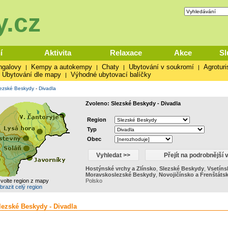
.cz
í
Aktivita
Relaxace
Akce
Sl
ngalovy
Kempy a autokempy
Chaty
Ubytování v soukromí
Agroturi
|
|
|
|
Ubytování dle mapy
Výhodné ubytovací balíčky
|
ezské Beskydy
-
Divadla
Zvoleno: Slezské Beskydy - Divadla
Region
Typ
Obec
Hostýnské vrchy a Zlínsko
,
Slezské Beskydy
,
Vsetíns
Moravskoslezské Beskydy
,
Novojičínsko a Frenštáts
zvolte region z mapy
Polsko
brazit celý region
lezské Beskydy - Divadla