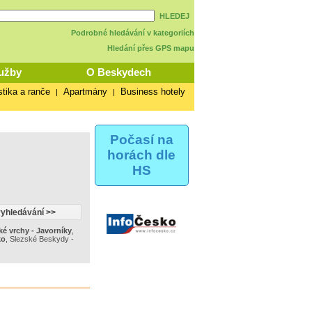
HLEDEJ
Podrobné hledávání v kategoriích
Hledání přes GPS mapu
užby
O Beskydech
stika a ranče
Apartmány
Business hotely
|
|
Počasí na
horách dle
HS
ké vrchy - Javorníky
,
ko
,
Slezské Beskydy -