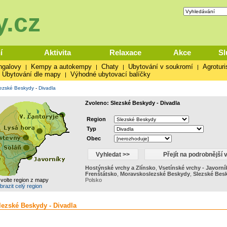
.cz
í
Aktivita
Relaxace
Akce
Sl
ngalovy
Kempy a autokempy
Chaty
Ubytování v soukromí
Agroturi
|
|
|
|
Ubytování dle mapy
Výhodné ubytovací balíčky
|
ezské Beskydy
-
Divadla
Zvoleno: Slezské Beskydy - Divadla
Region
Typ
Obec
Hostýnské vrchy a Zlínsko
,
Vsetínské vrchy - Javorní
Frenštátsko
,
Moravskoslezské Beskydy
,
Slezské Bes
zvolte region z mapy
Polsko
brazit celý region
lezské Beskydy - Divadla