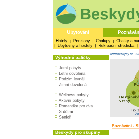
Beskydy
Ubytování
Poznáván
Hotely
Penziony
Chalupy
Chatky a bu
|
|
|
Ubytovny a hostely
Rekreační střediska
|
|
|
www.beskydy.cz
-
Sl
Výhodné balíčky
Jarní pobyty
Letní dovolená
Podzim levněji
Zimní dovolená
Wellness pobyty
Aktivní pobyty
Romantika pro dva
Tip: 
S dětmi
Zo
Senioři
Poznávání - S
Beskydy pro skupiny