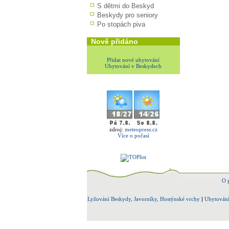
S dětmi do Beskyd
Beskydy pro seniory
Po stopách piva
Nově přidáno
Přidat nové ubytování
Ubytování v Beskydech
zdroj:
meteopress.cz
Více o počasí
O 
Lyžování Beskydy, Javorníky, Hostýnské vrchy
|
Ubytování