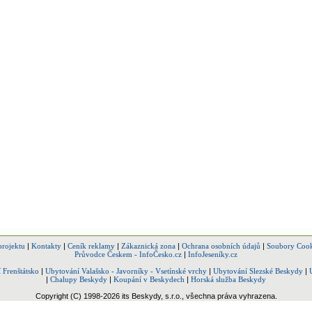
projektu
|
Kontakty
|
Ceník reklamy
|
Zákaznická zona
|
Ochrana osobních údajů
|
Soubory Cook
Průvodce Českem - InfoČesko.cz
|
InfoJeseníky.cz
 Frenštátsko
|
Ubytování Valašsko - Javorníky - Vsetínské vrchy
|
Ubytování Slezské Beskydy
|
|
Chalupy Beskydy
|
Koupání v Beskydech
|
Horská služba Beskydy
Copyright (C) 1998-2026 its Beskydy, s.r.o., všechna práva vyhrazena.