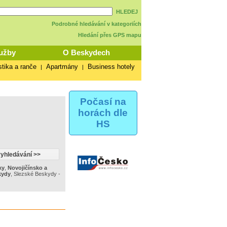
HLEDEJ
Podrobné hledávání v kategoriích
Hledání přes GPS mapu
užby
O Beskydech
stika a ranče
Apartmány
Business hotely
|
|
Počasí na
horách dle
HS
ky
,
Novojičínsko a
kydy
,
Slezské Beskydy -