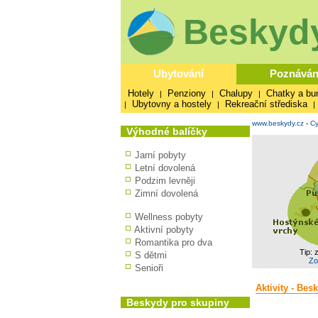
Beskydy
Ubytování
Poznáván
Hotely
Penziony
Chalupy
Chatky a bu
|
|
|
Ubytovny a hostely
Rekreační střediska
|
|
|
www.beskydy.cz
-
Cy
Výhodné balíčky
Jarní pobyty
Letní dovolená
Podzim levněji
Zimní dovolená
Wellness pobyty
Aktivní pobyty
Romantika pro dva
Tip: 
S dětmi
Zo
Senioři
Aktivity - Bes
Beskydy pro skupiny