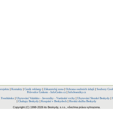
projektu
|
Kontakty
|
Ceník reklamy
|
Zákaznická zona
|
Ochrana osobních údajů
|
Soubory Cook
Průvodce Českem - InfoČesko.cz
|
InfoJeseníky.cz
 Frenštátsko
|
Ubytování Valašsko - Javorníky - Vsetínské vrchy
|
Ubytování Slezské Beskydy
|
|
Chalupy Beskydy
|
Koupání v Beskydech
|
Horská služba Beskydy
Copyright (C) 1998-2026 its Beskydy, s.r.o., všechna práva vyhrazena.