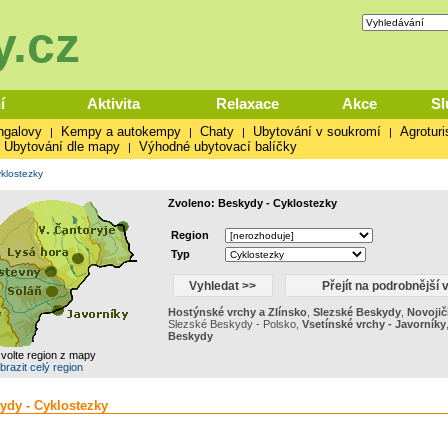
.cz
í
Aktivita
Relaxace
Akce
Sl
ngalovy
Kempy a autokempy
Chaty
Ubytování v soukromí
Agroturi
|
|
|
|
Ubytování dle mapy
Výhodné ubytovací balíčky
|
klostezky
Zvoleno: Beskydy - Cyklostezky
Region
Typ
Hostýnské vrchy a Zlínsko
,
Slezské Beskydy
,
Novojič
Slezské Beskydy - Polsko
,
Vsetínské vrchy - Javorníky
Beskydy
zvolte region z mapy
brazit celý region
kydy - Cyklostezky