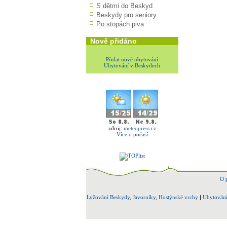
S dětmi do Beskyd
Beskydy pro seniory
Po stopách piva
Nově přidáno
Přidat nové ubytování
Ubytování v Beskydech
zdroj:
meteopress.cz
Více o počasí
O 
Lyžování Beskydy, Javorníky, Hostýnské vrchy
|
Ubytování