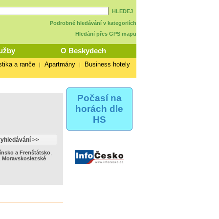
HLEDEJ
Podrobné hledávání v kategoriích
Hledání přes GPS mapu
užby
O Beskydech
stika a ranče
Apartmány
Business hotely
|
|
Počasí na
horách dle
HS
ínsko a Frenštátsko
,
,
Moravskoslezské