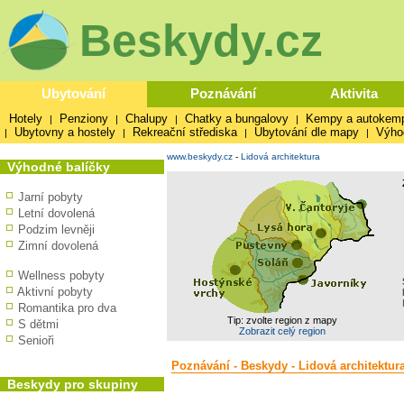
Beskydy.cz
Ubytování
Poznávání
Aktivita
Hotely
Penziony
Chalupy
Chatky a bungalovy
Kempy a autokem
|
|
|
|
Ubytovny a hostely
Rekreační střediska
Ubytování dle mapy
Výho
|
|
|
|
www.beskydy.cz
-
Lidová architektura
Výhodné balíčky
Jarní pobyty
Letní dovolená
Podzim levněji
Zimní dovolená
Wellness pobyty
Aktivní pobyty
Romantika pro dva
Tip: zvolte region z mapy
S dětmi
Zobrazit celý region
Senioři
Poznávání - Beskydy - Lidová architektur
Beskydy pro skupiny