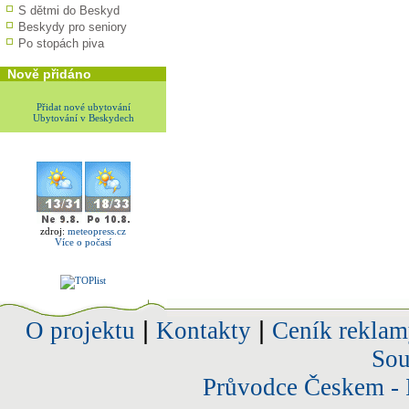
S dětmi do Beskyd
Beskydy pro seniory
Po stopách piva
Nově přidáno
Přidat nové ubytování
Ubytování v Beskydech
zdroj:
meteopress.cz
Více o počasí
O projektu
|
Kontakty
|
Ceník reklam
Sou
Průvodce Českem - 