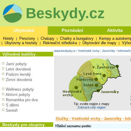
Beskydy.cz
Ubytování
Poznávání
Aktivita
Hotely
Penziony
Chalupy
Chatky a bungalovy
Kempy a autokem
|
|
|
|
Ubytovny a hostely
Rekreační střediska
Ubytování dle mapy
Výho
|
|
|
|
www.beskydy.cz
-
Vsetínské vrchy - Javorníky
-
Informačn
Výhodné balíčky
Jarní pobyty
Letní dovolená
Podzim levněji
Zimní dovolená
Wellness pobyty
Aktivní pobyty
Romantika pro dva
Tip: zvolte region z mapy
S dětmi
Zobrazit celý region
Senioři
Služby - Vsetínské vrchy - Javorníky - In
Beskydy pro skupiny
Třídění seznamu podle: