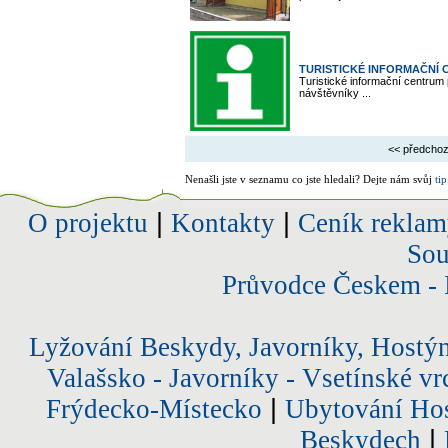
TURISTICKÉ INFORMAČNÍ 
Turistické informační centrum
návštěvníky ...
<< předchoz
Nenašli jste v seznamu co jste hledali? Dejte nám svůj
tip
O projektu
|
Kontakty
|
Ceník reklam
Sou
Průvodce Českem - 
Lyžování Beskydy, Javorníky, Hostý
Valašsko - Javorníky - Vsetínské vr
Frýdecko-Místecko
|
Ubytování Hos
Beskydech
|