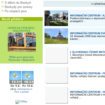
S dětmi do Beskyd
<< předchoz
Beskydy pro seniory
Po stopách piva
INFORMAČNÍ CENTRUM - 
Podává informace o ubytování,
Nově přidáno
propagační ...
CHATA NA VYHLÍDCE -
MALENOVICE
INFORMAČNÍ CENTRUM ZV
18. listopadu 2006 byla slavno
kámen ...
I. SLOVENSKO-ČESKÉ IN
I. Slovensko-české infocentru
Přidat nové ubytování
Javorníků ...
Ubytování v Beskydech
INFORMAČNÍ CENTRUM - 
Služby veřejný Internet: prode
zdroj:
meteopress.cz
Více o počasí
INFORMAČNÍ CENTRUM - H
INFORMAČNÍ CENTRUM V HORNÍ
veřejný ...