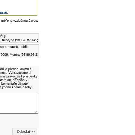
MBERK
u měřeny vzdušnou čarou.
čuji
, Kristýna (90.178.87.145)
sporttesterů, dobří
.2009, Monča (93.89.96.3)
řů je předání dojmu či
cnost. Vyhrazujeme si
eme právo rušit příspěvky
statních, příspěvky
ím komentáře dáváte
ít jméno známé osoby.