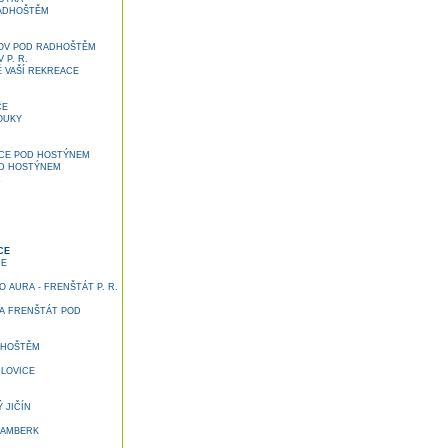
ADHOŠTĚM
OV POD RADHOŠTĚM
P. R.
Ě VAŠÍ REKREACE
CE
OUKY
CE POD HOSTÝNEM
D HOSTÝNEM
A
CE
CE
AURA - FRENŠTÁT P. R.
A FRENŠTÁT POD
DHOŠTĚM
LOVICE
 JIČÍN
RAMBERK