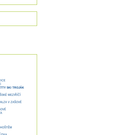
ŘICE
E
TTY SKI TROJÁK
SKÉ MEZIŘÍČÍ
ALZA V ZAŠOVÉ
ŠOVÉ
TA
DHOŠTĚM
ÚTKA