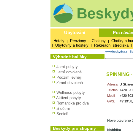
Beskydy
Ubytování
Poznáván
Hotely
Penziony
Chalupy
Chatky a bu
|
|
|
Ubytovny a hostely
Rekreační střediska
|
|
|
www.beskydy.cz
-
Sp
Výhodné balíčky
Jarní pobyty
Letní dovolená
SPINNING 
Podzim levněji
Zimní dovolená
Adresa:
U Skláre
Telefon:
+420 571
Wellness pobyty
Mobil:
+420 603
Aktivní pobyty
GPS:
49°19'58
Romantika pro dva
S dětmi
Senioři
Nově otevřené S
Beskydy pro skupiny
Nabídka