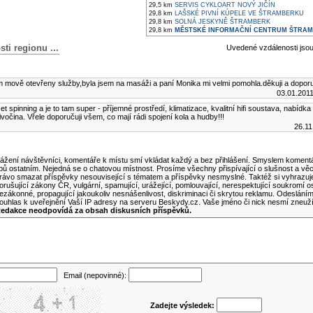
29,5 km
SERVIS CYKLOART NOVÝ JIČÍN
29,8 km
LAŠSKÉ PIVNÍ KÚPELE VE ŠTRAMBERKU
29,8 km
SOLNÁ JESKYNĚ ŠTRAMBERK
29,8 km
MĚSTSKÉ INFORMAČNÍ CENTRUM ŠTRA
i regionu ...
Uvedené vzdálenosti jso
lánku
 mově otevřeny služby,byla jsem na masáži a paní Monika mi velmi pomohla.děkuji a doporu
03.01.2011
 spinning a je to tam super - příjemné prostředí, klimatizace, kvalitní hifi soustava, nabídka 
ivočina. Vřele doporučuji všem, co mají rádi spojení kola a hudby!!!
26.11
ní komentář k tomuto článku
ážení návštěvníci, komentáře k místu smí vkládat každý a bez přihlášení. Smyslem komentá
ipů ostatním. Nejedná se o chatovou místnost. Prosíme všechny přispívající o slušnost a vě
rávo smazat příspěvky nesouvisející s tématem a příspěvky nesmyslné. Taktéž si vyhrazuj
orušující zákony ČR, vulgární, spamující, urážející, pomlouvající, nerespektující soukromí o
ezákonné, propagující jakoukoliv nesnášenlivost, diskriminaci či skrytou reklamu. Odeslán
ouhlas k uveřejnění Vaší IP adresy na serveru Beskydy.cz. Vaše jméno či nick nesmí zneuž
edakce neodpovídá za obsah diskusních příspěvků.
Email (nepovinné):
Zadejte výsledek: