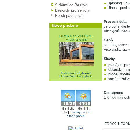
spinning - le
S dětmi do Beskyd
fitness, posil
Beskydy pro seniory
Po stopách piva
Provozní doba
Nově přidáno
celoročně, dle t
Více zjistíte viz 
CHATA NA VYHLÍDCE -
MALENOVICE
Ceník
spinning lekce o
Více zjistíte viz 
Služby
pronájem pro
občerstvení: 
Přidat nové ubytování
prodej: sport
Ubytování v Beskydech
sociální zaříz
Dostupnost
1 km od náměstí
zdroj:
meteopress.cz
Více o počasí
ZDROJ INFORMACÍ