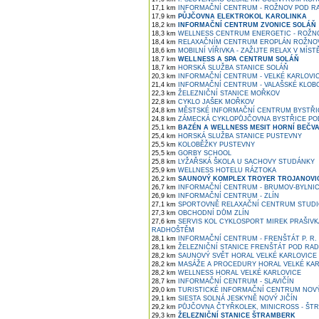
17,1 km
INFORMAČNÍ CENTRUM - ROŽNOV POD R
17,9 km
PŮJČOVNA ELEKTROKOL KAROLINKA
18,2 km
INFORMAČNÍ CENTRUM ZVONICE SOLÁŇ
18,3 km
WELLNESS CENTRUM ENERGETIC - ROŽN
18,4 km
RELAXAČNÍM CENTRUM EROPLÁN ROŽNOV 
18,6 km
MOBILNÍ VÍŘIVKA - ZAŽIJTE RELAX V MÍST
18,7 km
WELLNESS A SPA CENTRUM SOLÁŇ
18,7 km
HORSKÁ SLUŽBA STANICE SOLÁŇ
20,3 km
INFORMAČNÍ CENTRUM - VELKÉ KARLOVI
21,4 km
INFORMAČNÍ CENTRUM - VALAŠSKÉ KLOB
22,3 km
ŽELEZNIČNÍ STANICE MOŘKOV
22,8 km
CYKLO JAŠEK MOŘKOV
24,8 km
MĚSTSKÉ INFORMAČNÍ CENTRUM BYSTŘI
24,8 km
ZÁMECKÁ CYKLOPŮJČOVNA BYSTŘICE PO
25,1 km
BAZÉN A WELLNESS MESIT HORNÍ BEČV
25,4 km
HORSKÁ SLUŽBA STANICE PUSTEVNY
25,5 km
KOLOBĚŽKY PUSTEVNY
25,5 km
GORBY SCHOOL
25,8 km
LYŽAŘSKÁ ŠKOLA U SACHOVY STUDÁNKY
25,9 km
WELLNESS HOTELU RÁZTOKA
26,2 km
SAUNOVÝ KOMPLEX TROYER TROJANOVI
26,7 km
INFORMAČNÍ CENTRUM - BRUMOV-BYLNI
26,9 km
INFORMAČNÍ CENTRUM - ZLÍN
27,1 km
SPORTOVNĚ RELAXAČNÍ CENTRUM STUDIO 
27,3 km
OBCHODNÍ DŮM ZLÍN
27,6 km
SERVIS KOL CYKLOSPORT MIREK PRAŠIVK
RADHOŠTĚM
28,1 km
INFORMAČNÍ CENTRUM - FRENŠTÁT P. R.
28,1 km
ŽELEZNIČNÍ STANICE FRENŠTÁT POD RA
28,2 km
SAUNOVÝ SVĚT HORAL VELKÉ KARLOVICE
28,2 km
MASÁŽE A PROCEDURY HORAL VELKÉ KAR
28,2 km
WELLNESS HORAL VELKÉ KARLOVICE
28,7 km
INFORMAČNÍ CENTRUM - SLAVIČÍN
29,0 km
TURISTICKÉ INFORMAČNÍ CENTRUM NOVÝ
29,1 km
SIESTA SOLNÁ JESKYNĚ NOVÝ JIČÍN
29,2 km
PŮJČOVNA ČTYŘKOLEK, MINICROSS - ŠT
29,3 km
ŽELEZNIČNÍ STANICE ŠTRAMBERK