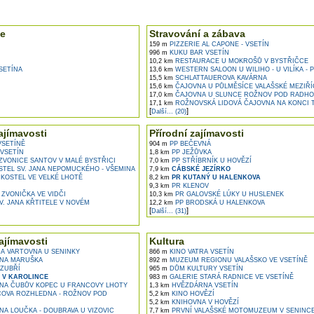
e ...
e
Stravování a zábava
159 m
PIZZERIE AL CAPONE - VSETÍN
996 m
KUKU BAR VSETÍN
10,2 km
RESTAURACE U MOKROŠŮ V BYSTŘIČCE
SETÍNA
13,6 km
WESTERN SALOON U WILIHO - U VILÍKA - 
15,5 km
SCHLATTAUEROVA KAVÁRNA
15,6 km
ČAJOVNA U PŮLMĚSÍCE VALAŠSKÉ MEZIŘÍ
17,0 km
ČAJOVNA U SLUNCE ROŽNOV POD RADH
17,1 km
ROŽNOVSKÁ LIDOVÁ ČAJOVNA NA KONCI T
[
]
Další... (20)
ajímavosti
Přírodní zajímavosti
VSETÍNĚ
904 m
PP BEČEVNÁ
VSETÍN
1,8 km
PP JEŽŮVKA
VONICE SANTOV V MALÉ BYSTŘICI
7,0 km
PP STŘÍBRNÍK U HOVĚZÍ
STEL SV. JANA NEPOMUCKÉHO - VŠEMINA
7,9 km
CÁBSKÉ JEZÍRKO
KOSTEL VE VELKÉ LHOTĚ
8,2 km
PR KUTANÝ U HALENKOVA
9,3 km
PR KLENOV
ZVONIČKA VE VIDČI
10,3 km
PR GALOVSKÉ LÚKY U HUSLENEK
V. JANA KŘTITELE V NOVÉM
12,2 km
PP BRODSKÁ U HALENKOVA
[
]
Další... (31)
ajímavosti
Kultura
 VARTOVNA U SENINKY
866 m
KINO VATRA VSETÍN
NA MARUŠKA
892 m
MUZEUM REGIONU VALAŠSKO VE VSETÍNĚ
ZUBŘÍ
965 m
DŮM KULTURY VSETÍN
 V KAROLINCE
983 m
GALERIE STARÁ RADNICE VE VSETÍNĚ
A ČUBŮV KOPEC U FRANCOVY LHOTY
1,3 km
HVĚZDÁRNA VSETÍN
OVA ROZHLEDNA - ROŽNOV POD
5,2 km
KINO HOVĚZÍ
5,2 km
KNIHOVNA V HOVĚZÍ
A LOUČKA - DOUBRAVA U VIZOVIC
7,7 km
PRVNÍ VALAŠSKÉ MOTOMUZEUM V SENINC