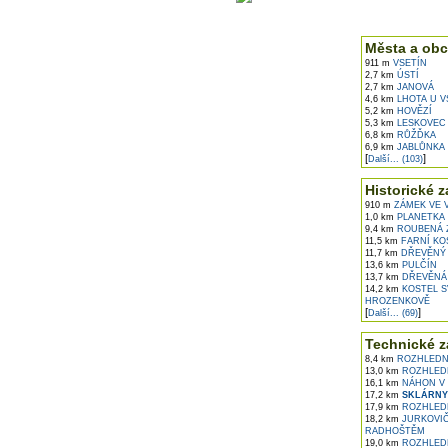
V okolí najdet
Města a obc
911 m
VSETÍN
2,7 km
ÚSTÍ
2,7 km
JANOVÁ
4,6 km
LHOTA U V
5,2 km
HOVĚZÍ
5,3 km
LESKOVEC
6,8 km
RŮŽĎKA
6,9 km
JABLŮNKA
[
]
Další... (103)
Historické z
910 m
ZÁMEK VE 
1,0 km
PLANETKA 
9,4 km
ROUBENÁ Z
11,5 km
FARNÍ KO
11,7 km
DŘEVĚNÝ 
13,6 km
PULČÍN
13,7 km
DŘEVĚNÁ 
14,2 km
KOSTEL S
HROZENKOVĚ
[
]
Další... (69)
Technické z
8,4 km
ROZHLEDNA
13,0 km
ROZHLED
16,1 km
NÁHON V 
17,2 km
SKLÁRNY
17,9 km
ROZHLEDN
18,2 km
JURKOVIČ
RADHOŠTĚM
19,0 km
ROZHLEDN