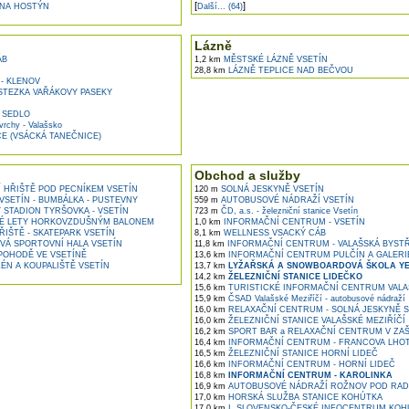
[
]
NA HOSTÝN
Další... (64)
Lázně
ÁB
1,2 km
MĚSTSKÉ LÁZNĚ VSETÍN
28,8 km
LÁZNĚ TEPLICE NAD BEČVOU
- KLENOV
TEZKA VAŘÁKOVY PASEKY
 SEDLO
rchy - Valašsko
E (VSÁCKÁ TANEČNICE)
Obchod a služby
 HŘIŠTĚ POD PECNÍKEM VSETÍN
120 m
SOLNÁ JESKYNĚ VSETÍN
SETÍN - BUMBÁLKA - PUSTEVNY
559 m
AUTOBUSOVÉ NÁDRAŽÍ VSETÍN
STADION TYRŠOVKA - VSETÍN
723 m
ČD, a.s. - železniční stanice Vsetín
É LETY HORKOVZDUŠNÝM BALONEM
1,0 km
INFORMAČNÍ CENTRUM - VSETÍN
IŠTĚ - SKATEPARK VSETÍN
8,1 km
WELLNESS VSACKÝ CÁB
VÁ SPORTOVNÍ HALA VSETÍN
11,8 km
INFORMAČNÍ CENTRUM - VALAŠSKÁ BYST
POHODĚ VE VSETÍNĚ
13,6 km
INFORMAČNÍ CENTRUM PULČÍN A GALERI
ÉN A KOUPALIŠTĚ VSETÍN
13,7 km
LYŽAŘSKÁ A SNOWBOARDOVÁ ŠKOLA YE
14,2 km
ŽELEZNIČNÍ STANICE LIDEČKO
15,6 km
TURISTICKÉ INFORMAČNÍ CENTRUM VALAŠ
15,9 km
ČSAD Valašské Meziříčí - autobusové nádraží
16,0 km
RELAXAČNÍ CENTRUM - SOLNÁ JESKYNĚ S
16,0 km
ŽELEZNIČNÍ STANICE VALAŠSKÉ MEZIŘÍČÍ
16,2 km
SPORT BAR a RELAXAČNÍ CENTRUM V ZA
16,4 km
INFORMAČNÍ CENTRUM - FRANCOVA LHO
16,5 km
ŽELEZNIČNÍ STANICE HORNÍ LIDEČ
16,6 km
INFORMAČNÍ CENTRUM - HORNÍ LIDEČ
16,8 km
INFORMAČNÍ CENTRUM - KAROLINKA
16,9 km
AUTOBUSOVÉ NÁDRAŽÍ ROŽNOV POD RA
17,0 km
HORSKÁ SLUŽBA STANICE KOHÚTKA
17,0 km
I. SLOVENSKO-ČESKÉ INFOCENTRUM KOH