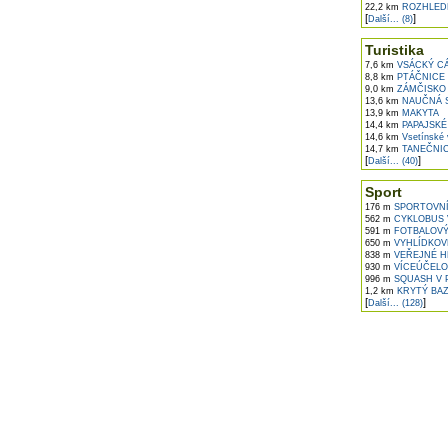
22,2 km
ROZHLED
[
]
Další... (8)
Turistika
7,6 km
VSÁCKÝ C
8,8 km
PTÁČNICE
9,0 km
ZÁMČISKO 
13,6 km
NAUČNÁ S
13,9 km
MAKYTA
14,4 km
PAPAJSKÉ
14,6 km
Vsetínské v
14,7 km
TANEČNIC
[
]
Další... (40)
Sport
176 m
SPORTOVNÍ
562 m
CYKLOBUS V
591 m
FOTBALOVÝ 
650 m
VYHLÍDKOV
838 m
VEŘEJNÉ HŘ
930 m
VÍCEÚČELO
996 m
SQUASH V 
1,2 km
KRYTÝ BAZ
[
]
Další... (128)