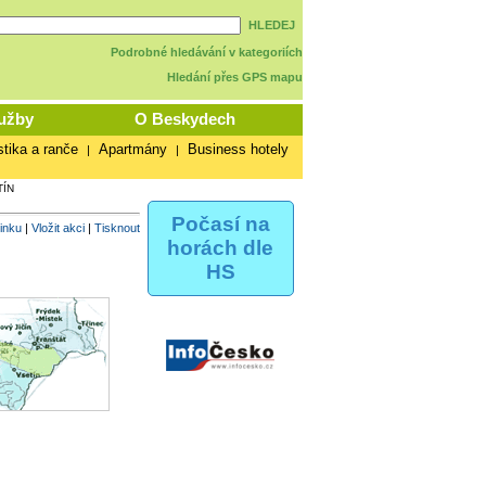
HLEDEJ
Podrobné hledávání v kategoriích
Hledání přes GPS mapu
užby
O Beskydech
stika a ranče
Apartmány
Business hotely
|
|
TÍN
Počasí na
vinku
|
Vložit akci
|
Tisknout
horách dle
HS