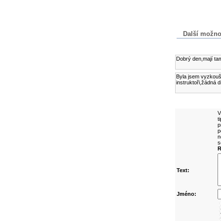
Další možnost
Komentáře k č
Dobrý den,mají tam
Byla jsem vyzkoušet
instruktoři,žádná d
Přidejte vlast
V
t
p
p
n
s
R
Text:
Jméno: