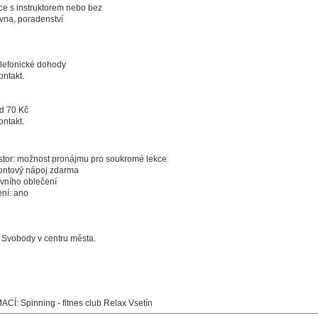
kce s instruktorem nebo bez
ovna, poradenství
elefonické dohody
kontakt.
d 70 Kč
kontakt.
stor: možnost pronájmu pro soukromé lekce
iontový nápoj zdarma
ovního oblečení
ení: ano
 Svobody v centru města.
: Spinning - fitnes club Relax Vsetín