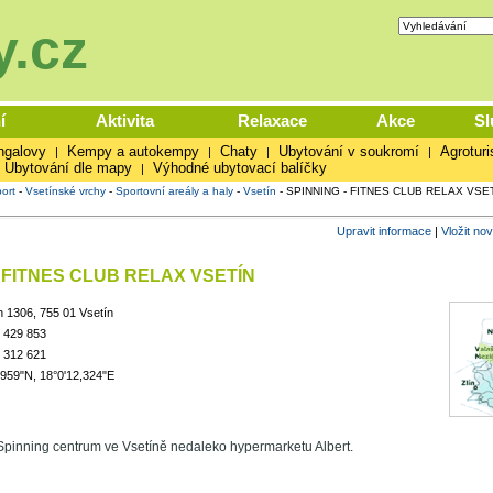
.cz
í
Aktivita
Relaxace
Akce
Sl
ngalovy
Kempy a autokempy
Chaty
Ubytování v soukromí
Agroturi
|
|
|
|
Ubytování dle mapy
Výhodné ubytovací balíčky
|
ort
-
Vsetínské vrchy
-
Sportovní areály a haly
-
Vsetín
-
SPINNING - FITNES CLUB RELAX VSE
Upravit informace
|
Vložit no
- FITNES CLUB RELAX VSETÍN
n 1306, 755 01 Vsetín
 429 853
 312 621
,959"N, 18°0'12,324"E
pinning centrum ve Vsetíně nedaleko hypermarketu Albert.