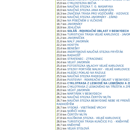
15,6 km
CYKLOSTEZKA BEČVA
15,6 km
NAUČNÁ STEZKA T. G. MASARYKA
16,0 km
NAUČNÁ STEZKA JANA KARAFIÁTA
16,3 km
ZNAČENÁ TRASA PRO VOZÍČKÁŘE - VIZOVICE
17,0 km
NAUČNÁ STEZKA JAVORNÍKY - ZÁPAD
18,2 km
NA PÍSEČNÉM U VLČKOVÉ
18,7 km
JAVORNÍKY
18,9 km
JEHLIČNÁ
18,9 km
SOLÁŇ - REKREAČNÍ OBLAST V BESKYDECH
20,3 km
TURISTICKÁ TRASA VELKÉ KARLOVICE - JAVO
21,2 km
JAVORNÍČEK
21,6 km
MALÝ JAVORNÍK
22,2 km
HOSTÝN
23,4 km
BENEŠKY
23,4 km
ANDRÝSKOVÁ NAUČNÁ STEZKA FRYŠTÁK
23,6 km
RADHOŠŤ
24,0 km
STRATENEC - ZTRACENEC
24,4 km
VELKÝ JAVORNÍK
25,4 km
FOTOSTEZKA VALACHY VELKÉ KARLOVICE
25,4 km
STEZKY PORTÁŠE MALINY - VELKÉ KARLOVICE
25,4 km
HLEDEJ POKLAD NA RAZULE
25,5 km
NAUČNÁ STEZKA RADEGAST
25,6 km
PUSTEVNY - REKREAČNÍ OBLAST V BESKYDE
25,6 km
CYKLOTRASA Z LESKOVÉ NA LEMEŠNOU A ZP
25,6 km
CYKLOTRASA Z LESKOVÉHO NA TŘEŠTÍK A ZPĚ
26,0 km
VEĹKÝ JAVORNÍK
26,2 km
MARTIŇÁK V BESKYDECH
26,7 km
NAUČNÁ STEZKA ČERTŮV MLÝN
26,7 km
NAUČNÁ STEZKA BESKYDSKÉ NEBE VE FRENŠ
RADHOŠTĚM
26,7 km
VYSOKÁ - VSETÍNSKÉ VRCHY
27,3 km
NOŘIČÍ HORA
27,6 km
ČERTŮV MLÝN
27,8 km
KULÍŠKOVA STEZKA - VELKÉ KARLOVICE
28,6 km
TURISTICKÁ TRASA KUNČICE P.O. - KNĚHYNĚ
28,7 km
KNĚHYNĚ
29,1 km
VELKÁ STOLOVÁ