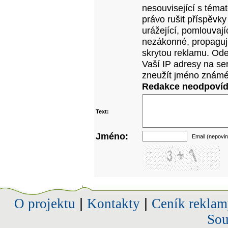
nesouvisející s téma
právo rušit příspěvky
urážející, pomlouvají
nezákonné, propagujíc
skrytou reklamu. Od
Vaší IP adresy na se
zneužít jméno známé
Redakce neodpovídá
Text:
Jméno:
Email (nepovin
O projektu
|
Kontakty
|
Ceník reklam
Sou