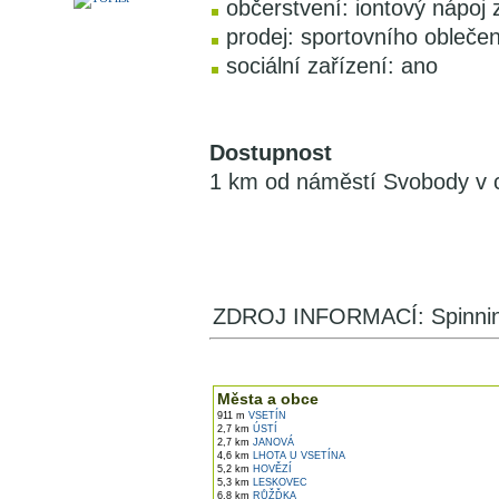
občerstvení: iontový nápoj
prodej: sportovního oblečen
sociální zařízení: ano
Dostupnost
1 km od náměstí Svobody v 
ZDROJ INFORMACÍ: Spinning 
V okolí najdete ...
Města a obce
911 m
VSETÍN
2,7 km
ÚSTÍ
2,7 km
JANOVÁ
4,6 km
LHOTA U VSETÍNA
5,2 km
HOVĚZÍ
5,3 km
LESKOVEC
6,8 km
RŮŽĎKA