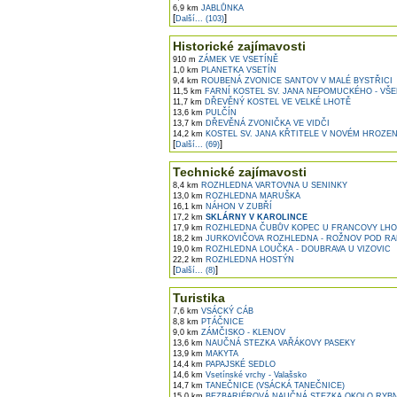
6,9 km
JABLŮNKA
[
]
Další... (103)
Historické zajímavosti
910 m
ZÁMEK VE VSETÍNĚ
1,0 km
PLANETKA VSETÍN
9,4 km
ROUBENÁ ZVONICE SANTOV V MALÉ BYSTŘICI
11,5 km
FARNÍ KOSTEL SV. JANA NEPOMUCKÉHO - VŠ
11,7 km
DŘEVĚNÝ KOSTEL VE VELKÉ LHOTĚ
13,6 km
PULČÍN
13,7 km
DŘEVĚNÁ ZVONIČKA VE VIDČI
14,2 km
KOSTEL SV. JANA KŘTITELE V NOVÉM HROZE
[
]
Další... (69)
Technické zajímavosti
8,4 km
ROZHLEDNA VARTOVNA U SENINKY
13,0 km
ROZHLEDNA MARUŠKA
16,1 km
NÁHON V ZUBŘÍ
17,2 km
SKLÁRNY V KAROLINCE
17,9 km
ROZHLEDNA ČUBŮV KOPEC U FRANCOVY LHO
18,2 km
JURKOVIČOVA ROZHLEDNA - ROŽNOV POD R
19,0 km
ROZHLEDNA LOUČKA - DOUBRAVA U VIZOVIC
22,2 km
ROZHLEDNA HOSTÝN
[
]
Další... (8)
Turistika
7,6 km
VSÁCKÝ CÁB
8,8 km
PTÁČNICE
9,0 km
ZÁMČISKO - KLENOV
13,6 km
NAUČNÁ STEZKA VAŘÁKOVY PASEKY
13,9 km
MAKYTA
14,4 km
PAPAJSKÉ SEDLO
14,6 km
Vsetínské vrchy - Valašsko
14,7 km
TANEČNICE (VSÁCKÁ TANEČNICE)
15,0 km
BEZBARIÉROVÁ NAUČNÁ STEZKA OKOLO RYB