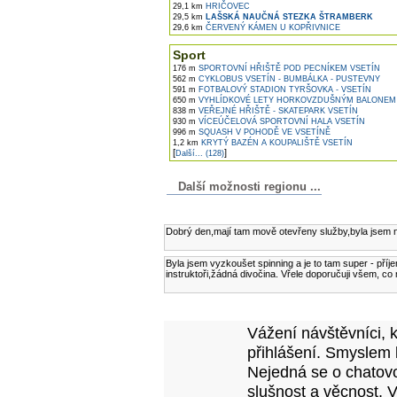
29,1 km
HRIČOVEC
29,5 km
LAŠSKÁ NAUČNÁ STEZKA ŠTRAMBERK
29,6 km
ČERVENÝ KÁMEN U KOPŘIVNICE
Sport
176 m
SPORTOVNÍ HŘIŠTĚ POD PECNÍKEM VSETÍN
562 m
CYKLOBUS VSETÍN - BUMBÁLKA - PUSTEVNY
591 m
FOTBALOVÝ STADION TYRŠOVKA - VSETÍN
650 m
VYHLÍDKOVÉ LETY HORKOVZDUŠNÝM BALONEM
838 m
VEŘEJNÉ HŘIŠTĚ - SKATEPARK VSETÍN
930 m
VÍCEÚČELOVÁ SPORTOVNÍ HALA VSETÍN
996 m
SQUASH V POHODĚ VE VSETÍNĚ
1,2 km
KRYTÝ BAZÉN A KOUPALIŠTĚ VSETÍN
[
]
Další... (128)
Další možnosti regionu ...
Komentáře k článku
Dobrý den,mají tam mově otevřeny služby,byla jsem n
Byla jsem vyzkoušet spinning a je to tam super - příjem
instruktoři,žádná divočina. Vřele doporučuji všem, co m
Přidejte vlastní komentář k tomuto článk
Vážení návštěvníci, 
přihlášení. Smyslem 
Nejedná se o chatovo
slušnost a věcnost. 