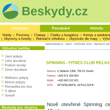
Beskydy.cz
Ubytování
Poznávání
Aktivita
Hotely
Penziony
Chalupy
Chatky a bungalovy
Kempy a autokem
|
|
|
|
Ubytovny a hostely
Rekreační střediska
Ubytování dle mapy
Výho
|
|
|
|
www.beskydy.cz
-
Sport
-
Vsetínské vrchy
-
Sportovní are
Výhodné balíčky
Jarní pobyty
Letní dovolená
SPINNING - FITNES CLUB RELAX
Podzim levněji
Zimní dovolená
Adresa:
U Skláren 1306, 755 01 Vsetín
Telefon:
+420 571 429 853
Wellness pobyty
Mobil:
+420 603 312 621
Aktivní pobyty
GPS:
49°19'58,959"N, 18°0'12,324"E
Romantika pro dva
S dětmi
Senioři
Nově otevřené Spinning c
Beskydy pro skupiny