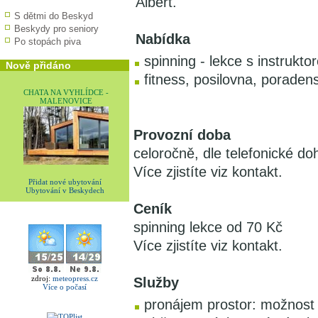
Albert.
S dětmi do Beskyd
Beskydy pro seniory
Nabídka
Po stopách piva
spinning - lekce s instrukt
Nově přidáno
fitness, posilovna, poradens
CHATA NA VYHLÍDCE -
MALENOVICE
Provozní doba
celoročně, dle telefonické d
Více zjistíte viz kontakt.
Přidat nové ubytování
Ubytování v Beskydech
Ceník
spinning lekce od 70 Kč
Více zjistíte viz kontakt.
zdroj:
meteopress.cz
Služby
Více o počasí
pronájem prostor: možnost