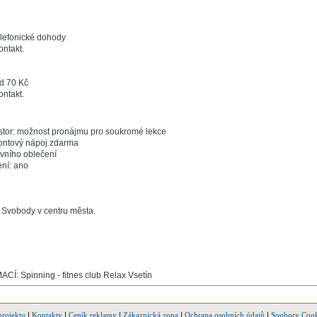
elefonické dohody
kontakt.
d 70 Kč
kontakt.
stor: možnost pronájmu pro soukromé lekce
iontový nápoj zdarma
ovního oblečení
ení: ano
 Svobody v centru města.
: Spinning - fitnes club Relax Vsetín
projektu
|
Kontakty
|
Ceník reklamy
|
Zákaznická zona
|
Ochrana osobních údajů
|
Soubory Cook