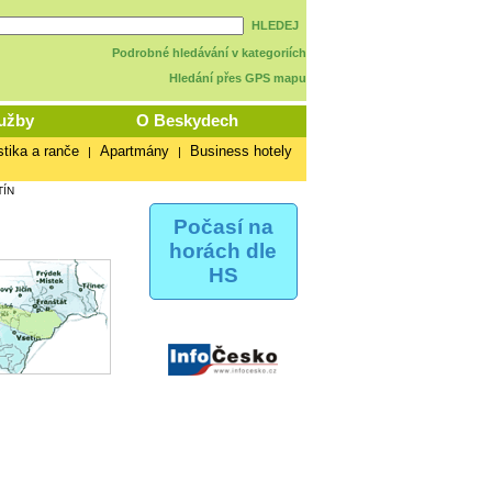
HLEDEJ
Podrobné hledávání v kategoriích
Hledání přes GPS mapu
užby
O Beskydech
stika a ranče
Apartmány
Business hotely
|
|
TÍN
Počasí na
horách dle
HS