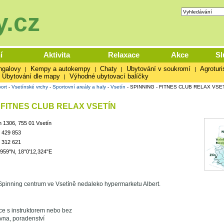
.cz
í
Aktivita
Relaxace
Akce
Sl
ngalovy
Kempy a autokempy
Chaty
Ubytování v soukromí
Agroturi
|
|
|
|
Ubytování dle mapy
Výhodné ubytovací balíčky
|
ort
-
Vsetínské vrchy
-
Sportovní areály a haly
-
Vsetín
-
SPINNING - FITNES CLUB RELAX VSE
- FITNES CLUB RELAX VSETÍN
n 1306, 755 01 Vsetín
 429 853
 312 621
,959"N, 18°0'12,324"E
pinning centrum ve Vsetíně nedaleko hypermarketu Albert.
kce s instruktorem nebo bez
ovna, poradenství