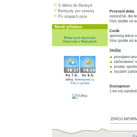
S dětmi do Beskyd
Beskydy pro seniory
Provozní doba
Po stopách piva
celoročně, dle t
Více zjistíte viz 
Nově přidáno
Ceník
spinning lekce o
Přidat nové ubytování
Více zjistíte viz 
Ubytování v Beskydech
Služby
pronájem pro
občerstvení: 
prodej: sport
sociální zaříz
zdroj:
meteopress.cz
Více o počasí
Dostupnost
1 km od náměstí
ZDROJ INFORMACÍ
O 