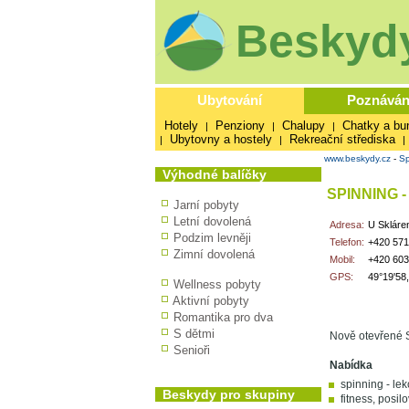
Beskydy
Ubytování
Poznáván
Hotely
Penziony
Chalupy
Chatky a bu
|
|
|
Ubytovny a hostely
Rekreační střediska
|
|
|
www.beskydy.cz
-
Sp
Výhodné balíčky
SPINNING 
Jarní pobyty
Letní dovolená
Adresa:
U Skláre
Podzim levněji
Telefon:
+420 571
Zimní dovolená
Mobil:
+420 603
GPS:
49°19'58
Wellness pobyty
Aktivní pobyty
Romantika pro dva
S dětmi
Nově otevřené S
Senioři
Nabídka
spinning - le
Beskydy pro skupiny
fitness, posil