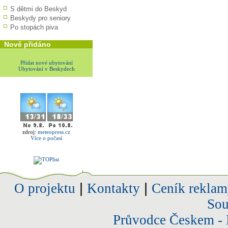
S dětmi do Beskyd
Beskydy pro seniory
Po stopách piva
Nově přidáno
Přidat nové ubytování
Ubytování v Beskydech
zdroj:
meteopress.cz
Více o počasí
O projektu
|
Kontakty
|
Ceník reklam
Sou
Průvodce Českem - 