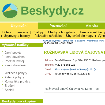
Beskydy.cz
Ubytování
Poznávání
Aktivita
Hotely
Penziony
Chalupy
Chatky a bungalovy
Kempy a autokem
|
|
|
|
Ubytovny a hostely
Rekreační střediska
Ubytování dle mapy
Výho
|
|
|
|
www.beskydy.cz
-
Stravování a zábava
-
Vsetínské vrchy
ČAJOVNA NA KONCI TRATI
Výhodné balíčky
ROŽNOVSKÁ LIDOVÁ ČAJOVNA N
Jarní pobyty
Letní dovolená
Adresa:
Zemědělská ul. č. p. 574, 756 61 Rožnov 
Podzim levněji
Telefon:
+420 571 651 922
Zimní dovolená
Email:
lidovacajovna(zavináč)volny(tečka)cz
Wellness pobyty
GPS:
49°27'39,455"N, 18°8'12,831"E
Aktivní pobyty
Romantika pro dva
S dětmi
Rožnovská Lidová Čajovna Na Konci Trati
Senioři
Beskydy pro skupiny