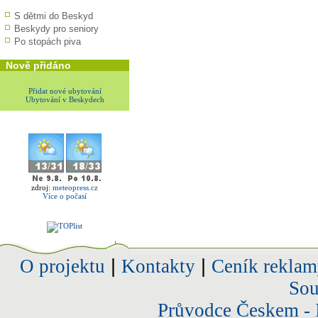
S dětmi do Beskyd
Beskydy pro seniory
Po stopách piva
Nově přidáno
Přidat nové ubytování
Ubytování v Beskydech
zdroj:
meteopress.cz
Více o počasí
O projektu
|
Kontakty
|
Ceník reklam
Sou
Průvodce Českem - 