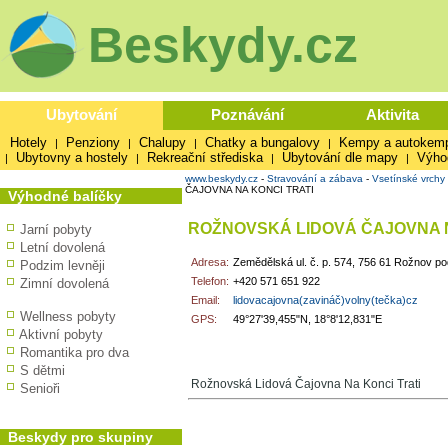
Beskydy.cz
Ubytování
Poznávání
Aktivita
Hotely
Penziony
Chalupy
Chatky a bungalovy
Kempy a autokem
|
|
|
|
Ubytovny a hostely
Rekreační střediska
Ubytování dle mapy
Výho
|
|
|
|
www.beskydy.cz
-
Stravování a zábava
-
Vsetínské vrchy
ČAJOVNA NA KONCI TRATI
Výhodné balíčky
ROŽNOVSKÁ LIDOVÁ ČAJOVNA N
Jarní pobyty
Letní dovolená
Adresa:
Zemědělská ul. č. p. 574, 756 61 Rožnov 
Podzim levněji
Telefon:
+420 571 651 922
Zimní dovolená
Email:
lidovacajovna(zavináč)volny(tečka)cz
Wellness pobyty
GPS:
49°27'39,455"N, 18°8'12,831"E
Aktivní pobyty
Romantika pro dva
S dětmi
Rožnovská Lidová Čajovna Na Konci Trati
Senioři
Beskydy pro skupiny