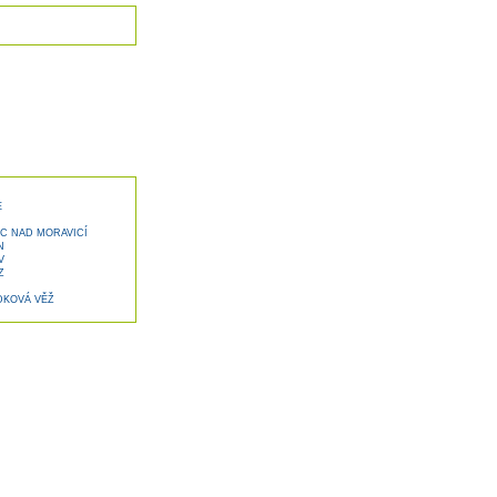
E
C NAD MORAVICÍ
N
V
Z
DKOVÁ VĚŽ