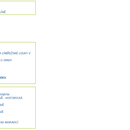
LÍNĚ
A ZÁBŘEŽSKÉ LOUKY V
 U OPAVY
Y
NEKU
HRABYNI
Ě - HISTORICKÁ
AVĚ
VĚ
AD MORAVICÍ