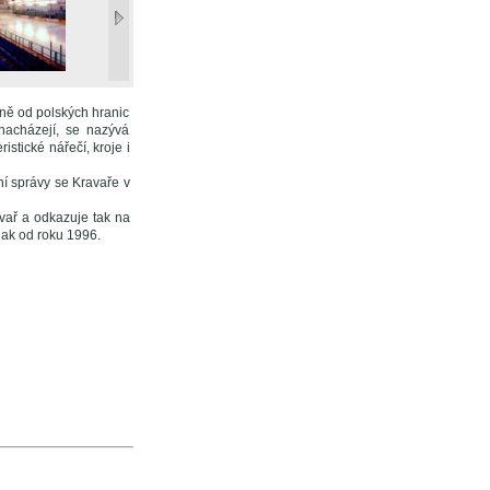
žně od polských hranic
nacházejí, se nazývá
istické nářečí, kroje i
ní správy se Kravaře v
vař a odkazuje tak na
nak od roku 1996.