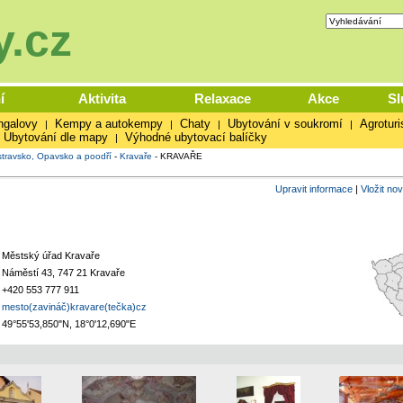
.cz
í
Aktivita
Relaxace
Akce
Sl
ngalovy
Kempy a autokempy
Chaty
Ubytování v soukromí
Agroturi
|
|
|
|
Ubytování dle mapy
Výhodné ubytovací balíčky
|
travsko, Opavsko a poodří
-
Kravaře
-
KRAVAŘE
Upravit informace
|
Vložit no
Městský úřad Kravaře
Náměstí 43, 747 21 Kravaře
+420 553 777 911
mesto(zavináč)kravare(tečka)cz
49°55'53,850"N, 18°0'12,690"E