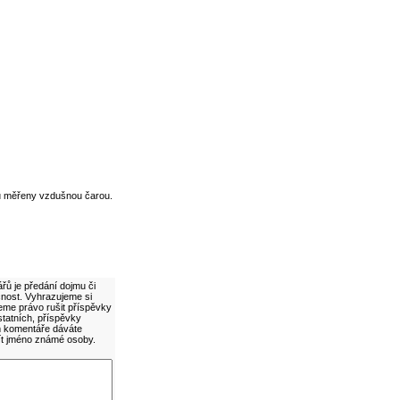
u měřeny vzdušnou čarou.
řů je předání dojmu či
cnost. Vyhrazujeme si
eme právo rušit příspěvky
statních, příspěvky
ím komentáře dáváte
ít jméno známé osoby.