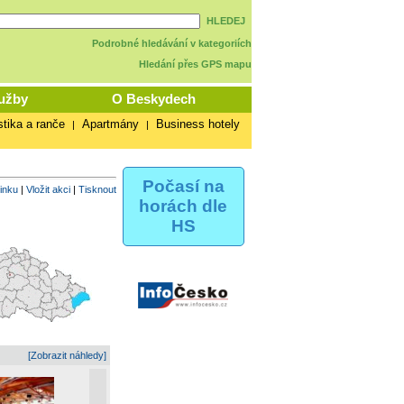
HLEDEJ
Podrobné hledávání v kategoriích
Hledání přes GPS mapu
užby
O Beskydech
stika a ranče
Apartmány
Business hotely
|
|
Počasí na
vinku
|
Vložit akci
|
Tisknout
horách dle
HS
[Zobrazit náhledy]