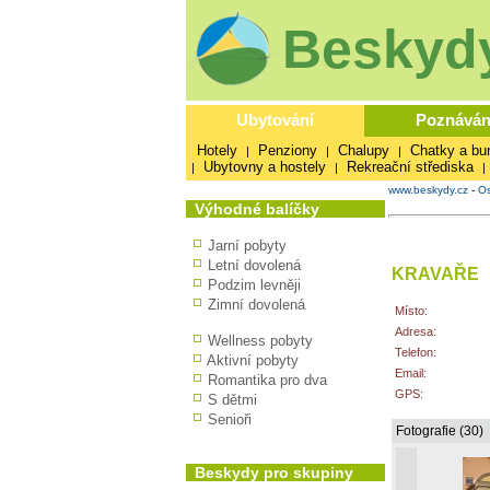
Beskydy
Ubytování
Poznáván
Hotely
Penziony
Chalupy
Chatky a bu
|
|
|
Ubytovny a hostely
Rekreační střediska
|
|
|
www.beskydy.cz
-
Os
Výhodné balíčky
Jarní pobyty
Letní dovolená
KRAVAŘE
Podzim levněji
Zimní dovolená
Místo:
Adresa:
Wellness pobyty
Telefon:
Aktivní pobyty
Email:
Romantika pro dva
GPS:
S dětmi
Senioři
Fotografie (30)
Beskydy pro skupiny