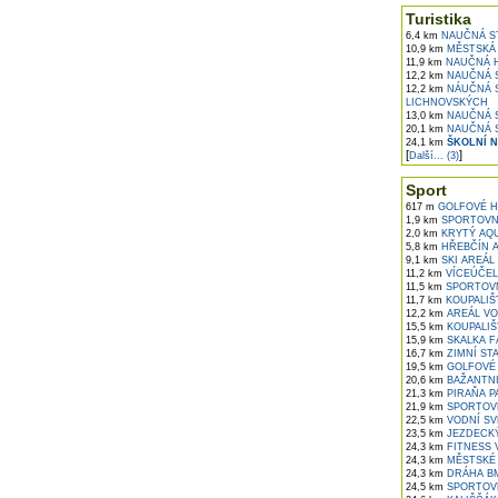
Turistika
6,4 km
NAUČNÁ ST
10,9 km
MĚSTSKÁ 
11,9 km
NAUČNÁ H
12,2 km
NAUČNÁ S
12,2 km
NÁUČNÁ S
LICHNOVSKÝCH
13,0 km
NAUČNÁ 
20,1 km
NAUČNÁ S
24,1 km
ŠKOLNÍ 
[
]
Další... (3)
Sport
617 m
GOLFOVÉ H
1,9 km
SPORTOVNÍ
2,0 km
KRYTÝ AQU
5,8 km
HŘEBČÍN A
9,1 km
SKI AREÁL
11,2 km
VÍCEÚČEL
11,5 km
SPORTOVN
11,7 km
KOUPALIŠ
12,2 km
AREÁL VO
15,5 km
KOUPALIŠ
15,9 km
SKALKA F
16,7 km
ZIMNÍ ST
19,5 km
GOLFOVÉ 
20,6 km
BAŽANTNI
21,3 km
PIRAŇA P
21,9 km
SPORTOVN
22,5 km
VODNÍ SV
23,5 km
JEZDECKÝ
24,3 km
FITNESS 
24,3 km
MĚSTSKÉ 
24,3 km
DRÁHA BM
24,5 km
SPORTOVN