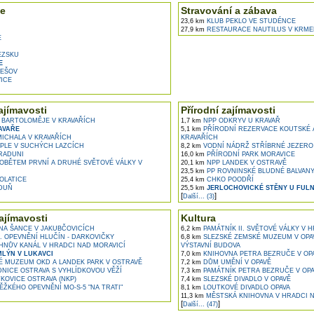
e
Stravování a zábava
23,6 km
KLUB PEKLO VE STUDÉNCE
27,9 km
RESTAURACE NAUTILUS V KRME
E
EZSKU
E
NEŠOV
ICE
ajímavosti
Přírodní zajímavosti
 BARTOLOMĚJE V KRAVAŘÍCH
1,7 km
NPP ODKRYV U KRAVAŘ
AVAŘE
5,1 km
PŘÍRODNÍ REZERVACE KOUTSKÉ 
MICHALA V KRAVAŘÍCH
KRAVAŘÍCH
PLE V SUCHÝCH LAZCÍCH
8,2 km
VODNÍ NÁDRŽ STŘÍBRNÉ JEZERO
RADUNI
16,0 km
PŘÍRODNÍ PARK MORAVICE
OBĚTEM PRVNÍ A DRUHÉ SVĚTOVÉ VÁLKY V
20,1 km
NPP LANDEK V OSTRAVĚ
23,5 km
PP ROVNINSKÉ BLUDNÉ BALVAN
OLATICE
25,4 km
CHKO POODŘÍ
DUŇ
25,5 km
JERLOCHOVICKÉ STĚNY U FUL
[
]
Další... (3)
ajímavosti
Kultura
A ŠANCE V JAKUBČOVICÍCH
6,2 km
PAMÁTNÍK II. SVĚTOVÉ VÁLKY V 
. OPEVNĚNÍ HLUČÍN - DARKOVIČKY
6,8 km
SLEZSKÉ ZEMSKÉ MUZEUM V OPAV
NŮV KANÁL V HRADCI NAD MORAVICÍ
VÝSTAVNÍ BUDOVA
LÝN V LUKAVCI
7,0 km
KNIHOVNA PETRA BEZRUČE V OP
 MUZEUM OKD A LANDEK PARK V OSTRAVĚ
7,2 km
DŮM UMĚNÍ V OPAVĚ
NICE OSTRAVA S VYHLÍDKOVOU VĚŽÍ
7,3 km
PAMÁTNÍK PETRA BEZRUČE V OPA
KOVICE OSTRAVA (NKP)
7,4 km
SLEZSKÉ DIVADLO V OPAVĚ
ŽKÉHO OPEVNĚNÍ MO-S-5 "NA TRATI"
8,1 km
LOUTKOVÉ DIVADLO OPAVA
11,3 km
MĚSTSKÁ KNIHOVNA V HRADCI N
[
]
Další... (47)