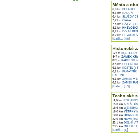
Města a obc
6,0 km
BOLATICE
6,1 km
RADUŇ
6,4 km
SLUŽOVIC
7,2 km
OPAVA
7,5 km
HÁJ VE SL
8,1 km
HNĚVOŠIC
8,2 km
DOLNÍ BE
8,2 km
CHVALÍKOV
[
]
Další... (45)
Historické z
127 m
KOSTEL SV.
447 m
ZÁMEK KR
875 m
KAPLE SV. 
3,5 km
OBECNÍ KA
6,1 km
KOSTEL V 
6,1 km
PAMÁTNÍK 
RADUNI
6,1 km
ZÁMEK V B
6,2 km
ZÁMEK RA
[
]
Další... (67)
Technické z
11,0 km
ROZHLEDN
15,6 km
AREÁL ČS
16,6 km
WEISSHUH
19,0 km
VĚTRNÝ M
19,8 km
HORNICKÉ
22,9 km
NOVÁ RAD
23,1 km
DOLNÍ VÍT
23,5 km
OBJEKT TĚ
[
]
Další... (4)