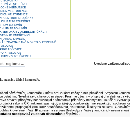
 U BOHUMÍNA
CTVÍ VE STUDÉNCE
BODNÉ HEŘMANICE
ADION VE STUDÉNCE
ADION VE STUDÉNCE
NÍ CENTRUM STUDÉNKY
 KLUB MSV STUDÉNKA
TRUM BOHUMÍN
 KLUB AB BOHUMÍN
A MOTOKÁR V ALBRECHTIČKÁCH
 VES NAD ONDŘEJNICÍ
Í AREÁL KRMELÍN
KÁ JÍZDÁRNA RANČ MONETA V KRMELÍNĚ
TOŠOVICE
IPARK TOŠOVICE
PARK TOŠOVICE
 KURTY V BRUŠPERKU
i regionu ...
Uvedené vzdálenosti jso
lánku
nku napsány žádné komentáře.
ní komentář k tomuto článku
ážení návštěvníci, komentáře k místu smí vkládat každý a bez přihlášení. Smyslem komentá
ipů ostatním. Nejedná se o chatovou místnost. Prosíme všechny přispívající o slušnost a vě
rávo smazat příspěvky nesouvisející s tématem a příspěvky nesmyslné. Taktéž si vyhrazuj
orušující zákony ČR, vulgární, spamující, urážející, pomlouvající, nerespektující soukromí o
ezákonné, propagující jakoukoliv nesnášenlivost, diskriminaci či skrytou reklamu. Odeslán
ouhlas k uveřejnění Vaší IP adresy na serveru Beskydy.cz. Vaše jméno či nick nesmí zneuž
edakce neodpovídá za obsah diskusních příspěvků.