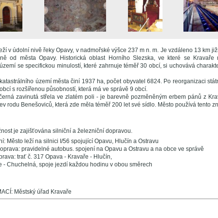
eží v údolní nivě řeky Opavy, v nadmořské výšce 237 m n. m. Je vzdáleno 13 km ji
ě od města Opavy. Historická oblast Horního Slezska, ve které se Kravaře 
území se specifickou minulostí, které zahrnuje téměř 30 obcí, si uchovává charakter
katastrálního území města činí 1937 ha, počet obyvatel 6824. Po reorganizaci stát
obcí s rozšířenou působností, která má ve správě 9 obcí.
černá zavinutá střela ve zlatém poli - je barevně pozměněným erbem pánů z Kra
ev rodu Benešoviců, která zde měla téměř 200 let své sídlo. Město používá tento z
ost je zajišťována silniční a železniční dopravou.
ní: Město leží na silnici I/56 spojující Opavu, Hlučín a Ostravu
prava: pravidelné autobus. spojení na Opavu a Ostravu a na obce ve správě
rava: trať č. 317 Opava - Kravaře - Hlučín,
e - Chuchelná, spoje jezdí každou hodinu v obou směrech
CÍ: Městský úřad Kravaře
e ...