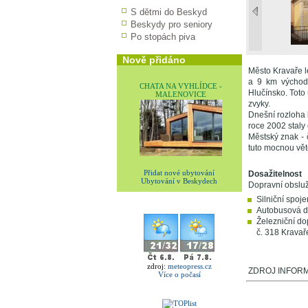
S dětmi do Beskyd
Beskydy pro seniory
Po stopách piva
Nově přidáno
Město Kravaře l
a 9 km východn
CHATA NA VYHLÍDCE -
Hlučínsko. Toto 
MALENOVICE
zvyky.
Dnešní rozloha 
roce 2002 staly 
Městský znak - 
tuto mocnou vět
Přidat nové ubytování
Dosažitelnost
Ubytování v Beskydech
Dopravní obslužn
Silniční spoje
Autobusová do
Železniční dop
č. 318 Kravař
zdroj:
meteopress.cz
ZDROJ INFORMA
Více o počasí
V okolí najdet