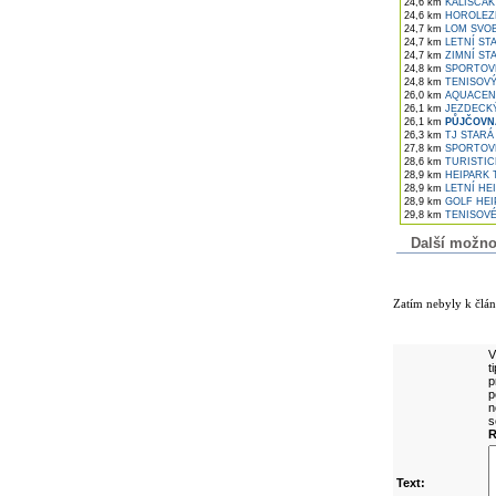
24,6 km
KALIŠČÁK
24,6 km
HOROLEZE
24,7 km
LOM SVO
24,7 km
LETNÍ ST
24,7 km
ZIMNÍ ST
24,8 km
SPORTOV
24,8 km
TENISOVÝ
26,0 km
AQUACEN
26,1 km
JEZDECKÝ
26,1 km
PŮJČOVN
26,3 km
TJ STARÁ
27,8 km
SPORTOVN
28,6 km
TURISTIC
28,9 km
HEIPARK 
28,9 km
LETNÍ HE
28,9 km
GOLF HEI
29,8 km
TENISOVÉ
Další možnost
Komentáře k č
Zatím nebyly k člá
Přidejte vlast
V
t
p
p
n
s
R
Text: