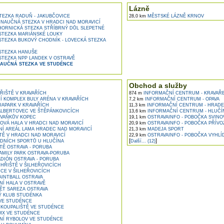
Lázně
EZKA RADUŇ - JAKUBČOVICE
28,0 km
MĚSTSKÉ LÁZNĚ KRNOV
NAUČNÁ STEZKA V HRADCI NAD MORAVICÍ
ORNICKÁ STEZKA STŘÍBRNÝ DŮL SLEPETNÉ
TEZKA MARIÁNSKÉ LOUKY
TEZKA BUKOVÝ CHODNÍK - LOVECKÁ STEZKA
STEZKA HANUŠE
TEZKA NPP LANDEK V OSTRAVĚ
NAUČNÁ STEZKA VE STUDÉNCE
Obchod a služby
ŘIŠTĚ V KRAVAŘÍCH
874 m
INFORMAČNÍ CENTRUM - KRAVAŘ
 KOMPLEX BULY ARÉNA V KRAVAŘÍCH
7,2 km
INFORMAČNÍ CENTRUM - OPAVA
APARK V KRAVAŘÍCH
11,3 km
INFORMAČNÍ CENTRUM - HRADE
LBERTOVEC VE ŠTĚPÁNKOVICÍCH
13,6 km
INFORMAČNÍ CENTRUM - HLUČÍ
 VAŇKŮV KOPEC
19,1 km
OSTRAVAINFO - POBOČKA SVINO
OVÁ HALA V HRADCI NAD MORAVICÍ
20,9 km
OSTRAVAINFO - POBOČKA PŘÍVO
Í AREÁL LAMA HRADEC NAD MORAVICÍ
21,3 km
MADEJA SPORT
TĚ V HRADCI NAD MORAVICÍ
22,9 km
OSTRAVAINFO - POBOČKA VYHLÍ
[
]
DNÍCH SPORTŮ U HLUČÍNA
Další... (12)
TĚ OSTRAVA - PORUBA
AMILY PARK OSTRAVA-PORUBA
ADIÓN OSTRAVA - PORUBA
HŘIŠTĚ V ŠILHEŘOVICÍCH
CE V ŠILHEŘOVICÍCH
AINTBALL OSTRAVA
Í HALA V OSTRAVĚ
ĚT SAREZA OSTRAVA
 KLUB STUDÉNKA
VE STUDÉNCE
KOUPALIŠTĚ VE STUDÉNCE
X VE STUDÉNCE
Í RYBOLOV VE STUDÉNCE